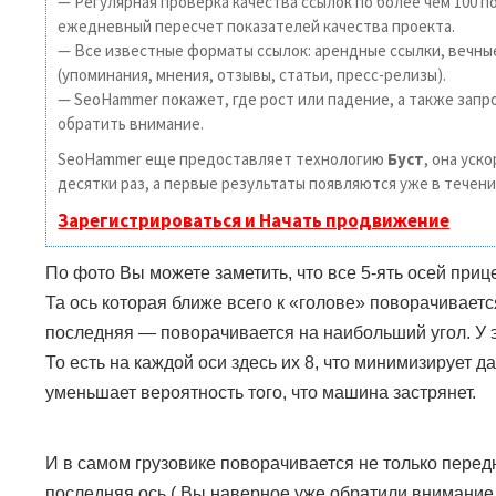
— Регулярная проверка качества ссылок по более чем 100 п
ежедневный пересчет показателей качества проекта.
— Все известные форматы ссылок: арендные ссылки, вечны
(упоминания, мнения, отзывы, статьи, пресс-релизы).
— SeoHammer покажет, где рост или падение, а также запр
обратить внимание.
SeoHammer еще предоставляет технологию
Буст
, она уск
десятки раз, а первые результаты появляются уже в течени
Зарегистрироваться и Начать продвижение
По фото Вы можете заметить, что все 5-ять осей при
Та ось которая ближе всего к «голове» поворачиваетс
последняя — поворачивается на наибольший угол. У э
То есть на каждой оси здесь их 8, что минимизирует д
уменьшает вероятность того, что машина застрянет.
И в самом грузовике поворачивается не только перед
последняя ось ( Вы наверное уже обратили внимание, 