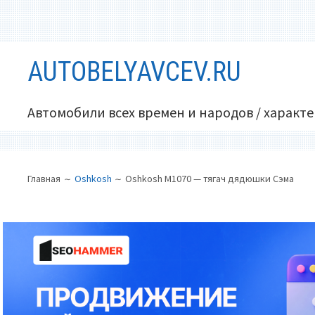
Перейти
AUTOBELYAVCEV.RU
к
содержимому
Автомобили всех времен и народов / характ
ОСНОВНОЕ
ПУТЬ
Главная
Oshkosh
Oshkosh M1070 — тягач дядюшки Сэма
МЕНЮ
НА
САЙТЕ
(ХЛЕБНЫЕ
КРОШКИ)