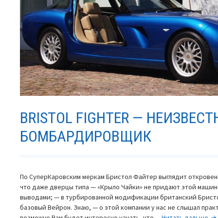
BRISTOL FIGHTER — НЕИЗВЕС
БОМБАРДИРОВЩИК
По СуперКаровским меркам Бристол Файтер выглядит откровен
что даже дверцы типа — «Крыло Чайки» не придают этой машине
выводами; — в турбированной модификации британский Брист
базовый Вейрон. Знаю, — о этой компании у нас не слышал прак
Bri
возможно Вам будет интересно узнать, что…
Читать дальше