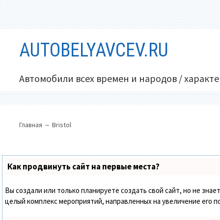
Перейти
AUTOBELYAVCEV.RU
к
содержимому
Автомобили всех времен и народов / характ
ОСНОВНОЕ
ПУТЬ
Главная
Bristol
МЕНЮ
НА
САЙТЕ
(ХЛЕБНЫЕ
Как продвинуть сайт на первые места?
КРОШКИ)
Вы создали или только планируете создать свой сайт, но не знает
целый комплекс мероприятий, направленных на увеличение его п