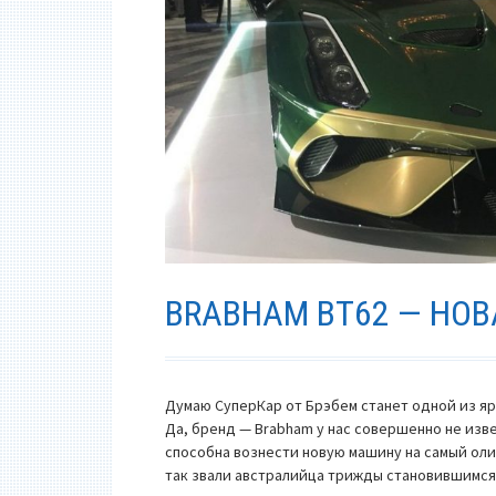
BRABHAM BT62 — НОВ
Думаю СуперКар от Брэбем станет одной из я
Да, бренд — Brabham у нас совершенно не изв
способна вознести новую машину на самый ол
так звали австралийца трижды становившимся