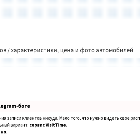
U
ов / характеристики, цена и фото автомобилей
legram-боте
ения записи клиентов никуда. Мало того, что нужно видеть свое рас
ьный вариант:
сервис VisitTime.
тно
.