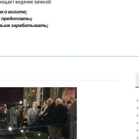
прощает ведение записей:
м о визите;
и предоплаты;
льше зарабатывать;