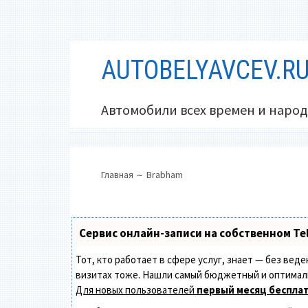
Перейти
AUTOBELYAVCEV.R
к
содержимому
Автомобили всех времен и народ
ОСНОВНОЕ
ПУТЬ
Главная
Brabham
МЕНЮ
НА
САЙТЕ
(ХЛЕБНЫЕ
Сервис онлайн-записи на собственном Te
КРОШКИ)
Тот, кто работает в сфере услуг, знает — без вед
визитах тоже. Нашли самый бюджетный и оптимал
Для новых пользователей
первый месяц беспла