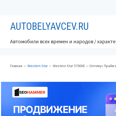
Перейти
AUTOBELYAVCEV.RU
к
содержимому
Автомобили всех времен и народов / характ
ОСНОВНОЕ
ПУТЬ
Главная
Western Star
Western Star 5700XE — Оптимус Прайм 
МЕНЮ
НА
САЙТЕ
(ХЛЕБНЫЕ
КРОШКИ)