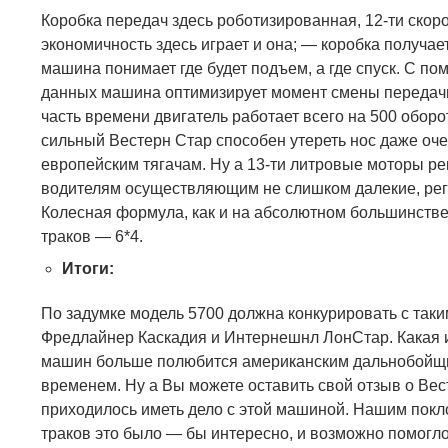
Коробка передач здесь роботизированная, 12-ти скоро
экономичность здесь играет и она;
—
коробка получае
машина понимает где будет подъем, а где спуск. С п
данных машина оптимизирует момент смены передач
часть времени двигатель работает всего на 500 оборот
сильный Вестерн Стар способен утереть нос даже оче
европейским тягачам. Ну а 13-ти литровые моторы р
водителям осуществляющим не слишком далекие, рег
Колесная формула, как и на абсолютном большинстве
траков — 6*
4.
Итоги:
По задумке модель 5700 должна конкурировать с так
Фредлайнер Каскадия и Интернешнл ЛонСтар. Какая и
машин больше полюбится американским дальнобойщи
временем. Ну а Вы можете оставить свой отзыв о Вес
приходилось иметь дело с этой машиной. Нашим пок
траков это было — бы интересно, и возможно помогло