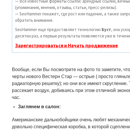
— Все известные форматы ссылок: арендные ссылки, вечны
(упоминания, мнения, отзывы, статьи, пресс-релизы).
— SeoHammer покажет, где рост или падение, а также запр
обратить внимание.
SeoHammer еще предоставляет технологию
Буст
, она уск
десятки раз, а первые результаты появляются уже в течени
Зарегистрироваться и Начать продвижение
Вообще, если Вы посмотрите на фото то заметите, что
черты нового Вестерн Стар — острые
(
просто гляньт
радиаторную решетку); но они все имеют скругление. 
рассекает воздух, добиваясь при этом отличной эконо
час.
Заглянем в салон:
Американские дальнобойщики очень любят механичес
довольно специфическая коробка, в которой сцеплен