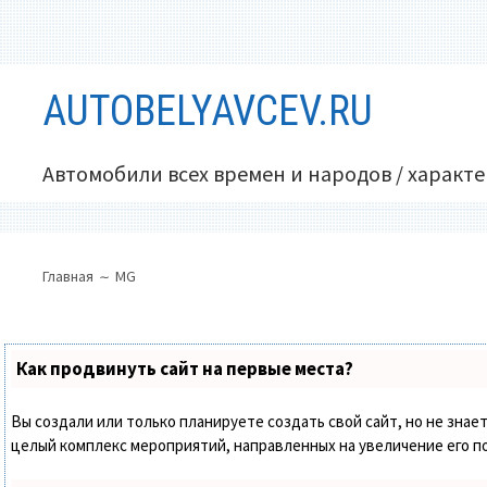
Перейти
AUTOBELYAVCEV.RU
к
содержимому
Автомобили всех времен и народов / характ
ОСНОВНОЕ
ПУТЬ
Главная
MG
МЕНЮ
НА
САЙТЕ
(ХЛЕБНЫЕ
Как продвинуть сайт на первые места?
КРОШКИ)
Вы создали или только планируете создать свой сайт, но не знает
целый комплекс мероприятий, направленных на увеличение его п