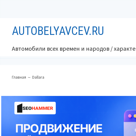
Перейти
AUTOBELYAVCEV.RU
к
содержимому
Автомобили всех времен и народов / характ
ОСНОВНОЕ
ПУТЬ
Главная
Dallara
МЕНЮ
НА
САЙТЕ
(ХЛЕБНЫЕ
КРОШКИ)