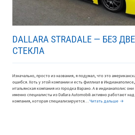
DALLARA STRADALE — БЕЗ ДВ
СТЕКЛА
Изначально, просто из названия, я подумал, что это американска
ошибся. Хоть у этой компании и есть филлиал в Индианаполисе,
итальянская компания из городка Варано. А в индианаполис они
именно специалисты из Dallara Automobili активно работают над
Dallara
компания, которая специализируется…
Читать дальше
Stradale
—
без
дверей
и