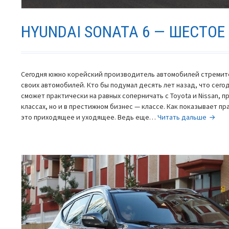
HYUNDAI SONATA 6 — ШЕСТО
Сегодня южно корейский производитель автомобилей стремит
своих автомобилей. Кто бы подумал десять лет назад, что сего
сможет практически на равных соперничать с Toyota и Nissan, пр
классах, но и в престижном бизнес — классе. Как показывает п
Hyunda
это приходящее и уходящее. Ведь еще…
Читать дальше
Sonat
6
—
шесто
покол