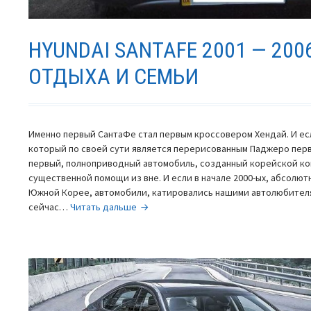
HYUNDAI SANTAFE 2001 — 200
ОТДЫХА И СЕМЬИ
Именно первый СантаФе стал первым кроссовером Хендай. И есл
который по своей сути является перерисованным Паджеро перв
первый, полноприводный автомобиль, созданный корейской ко
существенной помощи из вне. И если в начале 2000-ых, абсолют
Южной Корее, автомобили, катировались нашими автолюбителя
Hyundai
сейчас…
Читать дальше
SantaFe
2001
—
2006
—
для
отдыха