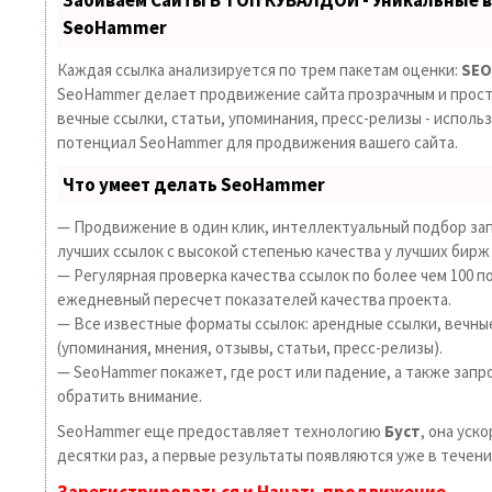
—
SeoHammer
класс
из
Каждая ссылка анализируется по трем пакетам оценки:
SEO
кореи
SeoHammer делает продвижение сайта прозрачным и прост
вечные ссылки, статьи, упоминания, пресс-релизы - исполь
потенциал SeoHammer для продвижения вашего сайта.
Что умеет делать SeoHammer
— Продвижение в один клик, интеллектуальный подбор зап
лучших ссылок с высокой степенью качества у лучших бирж
— Регулярная проверка качества ссылок по более чем 100 п
ежедневный пересчет показателей качества проекта.
— Все известные форматы ссылок: арендные ссылки, вечны
(упоминания, мнения, отзывы, статьи, пресс-релизы).
— SeoHammer покажет, где рост или падение, а также запр
обратить внимание.
SeoHammer еще предоставляет технологию
Буст
, она уск
десятки раз, а первые результаты появляются уже в течени
Зарегистрироваться и Начать продвижение