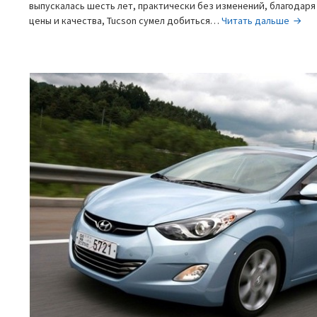
выпускалась шесть лет, практически без изменений, благодар
Hyund
цены и качества, Tucson сумел добиться…
Читать дальше
ix35
—
коре
парк