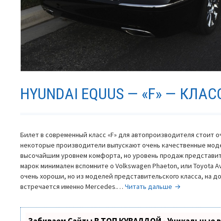
HYUNDAI EQUUS — «F» — КЛАС
Билет в современный класс «F» для автопроизводителя стоит о
некоторые производители выпускают очень качественные мод
высочайшим уровнем комфорта, но уровень продаж представит
марок минимален вспомните о Volkswagen Phaeton, или Toyota 
очень хороши, но из моделей представительского класса, на д
Hyundai
встречается именно Mercedes.…
Читать дальше
Equus
—
«F»
Забиваем Сайты В ТОП КУВАЛДОЙ - Уникальные 