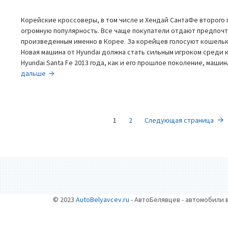
Корейские кроссоверы, в том числе и Хендай СантаФе второго
огромную популярность. Все чаще покупатели отдают предпоч
произведенным именно в Корее. За корейцев голосуют кошель
Новая машина от Hyundai должна стать сильным игроком среди 
Hyundai Santa Fe 2013 года, как и его прошлое поколение, маш
Hyundai
дальше
SantaFe
2013
—
НАВИГАЦИЯ
качество
Страница
Страница
1
2
Следующая страница
по
ПО
корейски
ЗАПИСЯМ
© 2023
AutoBelyavcev.ru
- АвтоБелявцев - автомобили 