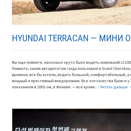
HYUNDAI TERRACAN — МИНИ 
Вы еще помните, насколько круто было водить новенький LC100,
Помните, каким авторитетом тогда пользовался Grand Cherokee, P
времена, все бы хотели, водить большой, комфортабельный, а
мощный и престижный внедорожник. Все эти качества были и у 
H
показанном в 2001-ом, в Женеве: — все кроме…
Читать дальше
T
м
о