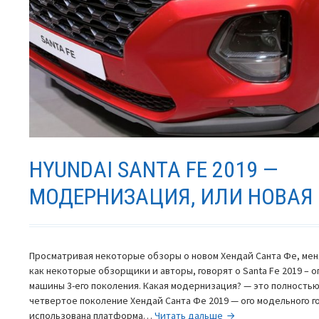
HYUNDAI SANTA FE 2019 —
МОДЕРНИЗАЦИЯ, ИЛИ НОВАЯ
Просматривая некоторые обзоры о новом Хендай Санта Фе, мен
как некоторые обзорщики и авторы, говорят о Santa Fe 2019 – о
машины 3-его поколения. Какая модернизация? — это полностью
четвертое поколение Хендай Санта Фе 2019 — ого модельного го
Hyundai
использована платформа…
Читать дальше