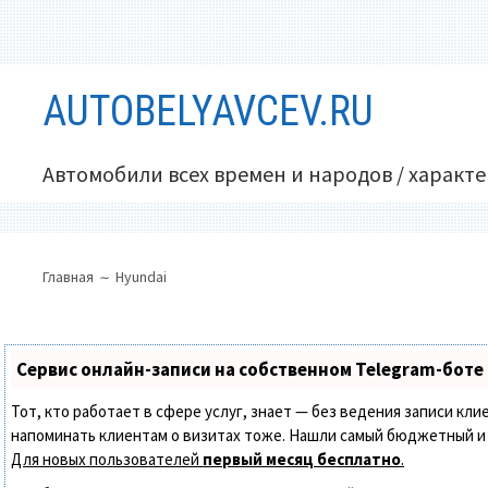
Перейти
AUTOBELYAVCEV.RU
к
содержимому
Автомобили всех времен и народов / характ
ОСНОВНОЕ
ПУТЬ
Главная
Hyundai
МЕНЮ
НА
САЙТЕ
(ХЛЕБНЫЕ
Сервис онлайн-записи на собственном Telegram-боте
КРОШКИ)
Тот, кто работает в сфере услуг, знает — без ведения записи кли
напоминать клиентам о визитах тоже. Нашли самый бюджетный и
Для новых пользователей
первый месяц бесплатно
.