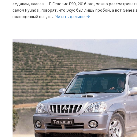
седанам, класса — F. Генезис Г90, 2016-ого, можно рассматривать
самом Hyundai, говорят, что Экус был лишь пробой, а вот Genesi
Hyundai
полноценный шаг, в…
Читать дальше
Genesis
G90
2016,
—
элитный
суббренд
Хендай