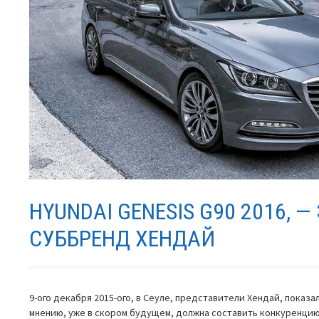
и
семьи
HYUNDAI GENESIS G90 2016, 
СУББРЕНД ХЕНДАЙ
9-ого декабря 2015-ого, в Сеуле, представители Хендай, показа
мнению, уже в скором будущем, должна составить конкуренци