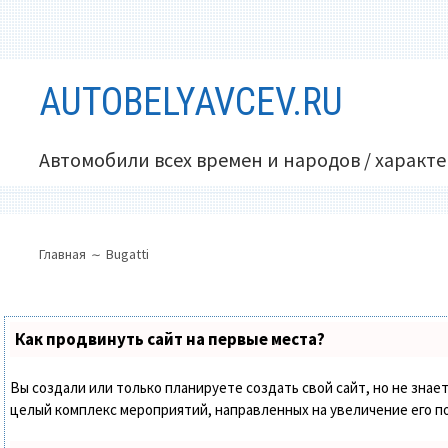
Перейти
AUTOBELYAVCEV.RU
к
содержимому
Автомобили всех времен и народов / характ
ОСНОВНОЕ
ПУТЬ
Главная
Bugatti
МЕНЮ
НА
САЙТЕ
(ХЛЕБНЫЕ
Как продвинуть сайт на первые места?
КРОШКИ)
Вы создали или только планируете создать свой сайт, но не знает
целый комплекс мероприятий, направленных на увеличение его п