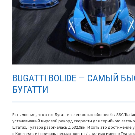
BUGATTI BOLIDE — САМЫЙ Б
БУГАТТИ
Есть мнение, что этот Бугатти с легкостью обошел бы SSC Tuata
установивший мировой рекорд скорости для серийного автомоб
Штатах, Туатара разогналась д 532.9км. И хоть это достижение
в Koenigsegg ( причины весьма понятны), видимо именно Туатара