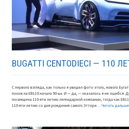
BUGATTI CENTODIECI — 110 
С первого взгляда, как только я увидел фото этого, нового Бугат
похож на EB110 начала 90-ых. И — да, — оказалось я не ошибся. 
посвящена 110-яти летию легендарной компании, тогда как EB11
110-яти летию со дня рождения самого Этторе…
Читать дальш