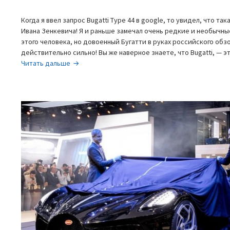
Когда я ввел запрос Bugatti Type 44 в google, то увидел, что та
Ивана Зенкевича! Я и раньше замечал очень редкие и необычны
этого человека, но довоенный Бугатти в руках российского об
действительно сильно! Вы же наверное знаете, что Bugatti, —
Bugatti
Читать дальше
Type
44
—
как
на
тесте
Зенкевича