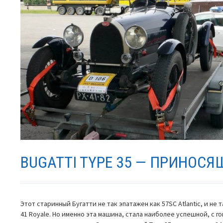
все
оди
BUGATTI TYPE 35 — ПРИНОС
Этот старинный Бугатти не так эпатажен как 57SC Atlantic, и не
41 Royale. Но именно эта машина, стала наиболее успешной, с г