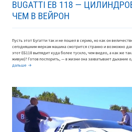
BUGATTI EB 118 — ЦИЛИНДРО
ЧЕМ В ВЕЙРОН
Пусть этот Бугатти так и не пошел в серию, но как он величеств
сегодняшним меркам машина смотрится странно и возможно даж
этот ЕБ118 выглядит куда более тускло, чем видео, а как же та
живую)? Готов поспорить, — в жизни она захватывает дыхание
Bugatti
дальше
EB
118
—
цилиндров
больше,
чем
в
Вейрон