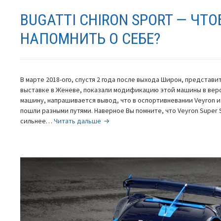
BUGATTI CHIRON SPORT — ЧТ
НАПОМНИТЬ О СЕБЕ?
В марте 2018-ого, спустя 2 года после выхода Широн, представи
выставке в Женеве, показали модификацию этой машины в верси
машину, напрашивается вывод, что в оспортивневании Veyron и C
пошли разными путями. Наверное Вы помните, что Veyron Super 
Bugatti
сильнее…
Читать дальше
Chiron
Sport
—
чтобы
напомнить
о
себе?