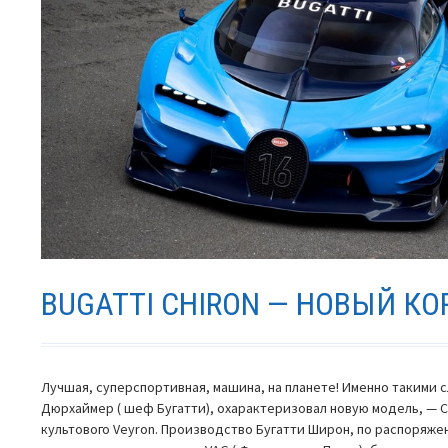
BUGATTI CHIRON — НОВЫЙ К
Лучшая, суперспортивная, машина, на планете! Именно такими с
Дюрхаймер ( шеф Бугатти), охарактеризовал новую модель, — C
культового Veyron. Производство Бугатти Широн, по распоряж