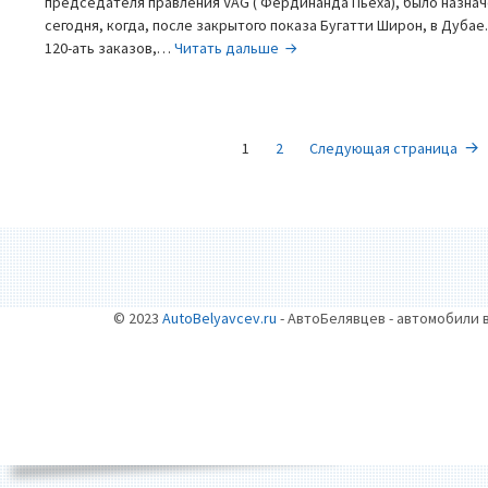
председателя правления VAG ( Фердинанда Пьеха), было назначе
сегодня, когда, после закрытого показа Бугатти Широн, в Дубае
Bugatti
120-ать заказов,…
Читать дальше
Chiron
—
Новый
НАВИГАЦИЯ
Король
Страница
Страница
1
2
Следующая страница
ПО
ЗАПИСЯМ
© 2023
AutoBelyavcev.ru
- АвтоБелявцев - автомобили 