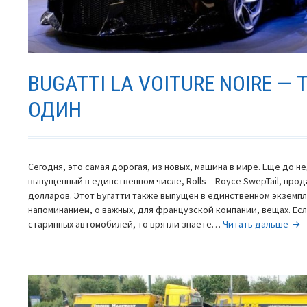
BUGATTI LA VOITURE NOIRE —
ОДИН
Сегодня, это самая дорогая, из новых, машина в мире. Еще до н
выпущенный в единственном числе, Rolls – Royce SwepTail, прод
долларов. Этот Бугатти также выпущен в единственном экземпл
напоминанием, о важных, для французской компании, вещах. Ес
Bug
старинных автомобилей, то врятли знаете…
Читать дальше
La
Voi
Noi
—
так