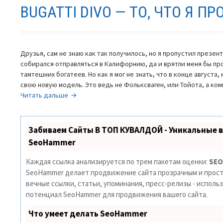
BUGATTI DIVO — ТО, ЧТО Я П
Друзья, сам не знаю как так получилось, но я пропустил презент
собирался отправляться в Калифорнию, да и врятли меня бы пр
тамтешних богатеев. Но как я мог не знать, что в конце августа,
свою новую модель. Это ведь не Фольксваген, или Тойота, а к
Bugatti
Читать дальше
Divo
—
то,
Забиваем Сайты В ТОП КУВАЛДОЙ - Уникальные 
что
SeoHammer
я
пропустил
Каждая ссылка анализируется по трем пакетам оценки:
SEO
SeoHammer делает продвижение сайта прозрачным и прост
вечные ссылки, статьи, упоминания, пресс-релизы - исполь
потенциал SeoHammer для продвижения вашего сайта.
Что умеет делать SeoHammer