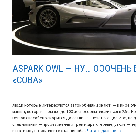
ASPARK OWL — НУ… ОООЧЕНЬ
«СОВА»
Люди которые интересуются автомобилями знают, — в мире оче
машин, которые в рывке до 100км способны вложиться в 2.5с. Н
Demon способен ускорится до сотни за впечатляющие 2.3с, но 
специальный — прорезиненный трек и драгстерные, узкие — п
Aspark
кстати идут в комплекте с машиной.…
Читать дальше