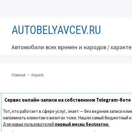
Перейти
AUTOBELYAVCEV.RU
к
содержимому
Автомобили всех времен и народов / характ
ОСНОВНОЕ
ПУТЬ
Главная
Aspark
МЕНЮ
НА
САЙТЕ
(ХЛЕБНЫЕ
Сервис онлайн-записи на собственном Telegram-боте
КРОШКИ)
Тот, кто работает в сфере услуг, знает — без ведения записи кли
напоминать клиентам о визитах тоже. Нашли самый бюджетный и
Для новых пользователей
первый месяц бесплатно
.