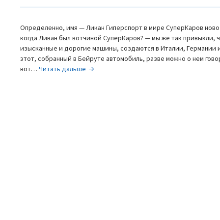
Определенно, имя — Ликан Гиперспорт в мире СуперКаров ново 
когда Ливан был вотчиной СуперКаров? — мы же так привыкли, 
изысканные и дорогие машины, создаются в Италии, Германии и
этот, собранный в Бейруте автомобиль, разве можно о нем гов
Lykan
вот…
Читать дальше
Hypersport
—
арабский
скакун