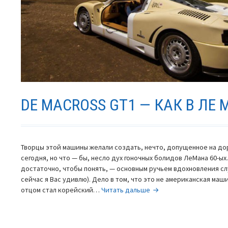
DE MACROSS GT1 — КАК В ЛЕ 
Творцы этой машины желали создать, нечто, допущенное на до
сегодня, но что — бы, несло дух гоночных болидов ЛеМана 60-ых
достаточно, чтобы понять, — основным ручьем вдохновления сл
сейчас я Вас удивлю). Дело в том, что это не американская маш
de
отцом стал корейский…
Читать дальше
Macross
GT1
—