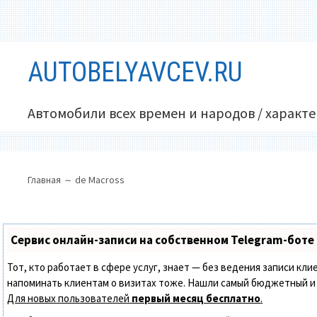
Перейти
AUTOBELYAVCEV.RU
к
содержимому
Автомобили всех времен и народов / характ
ОСНОВНОЕ
ПУТЬ
Главная
de Macross
МЕНЮ
НА
САЙТЕ
(ХЛЕБНЫЕ
Сервис онлайн-записи на собственном Telegram-боте
КРОШКИ)
Тот, кто работает в сфере услуг, знает — без ведения записи кли
напоминать клиентам о визитах тоже. Нашли самый бюджетный и
Для новых пользователей
первый месяц бесплатно
.