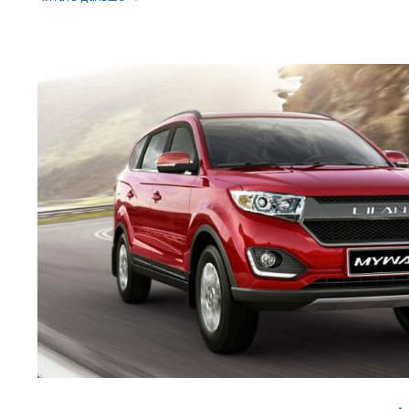
Celiya
—
преемница
Бриз