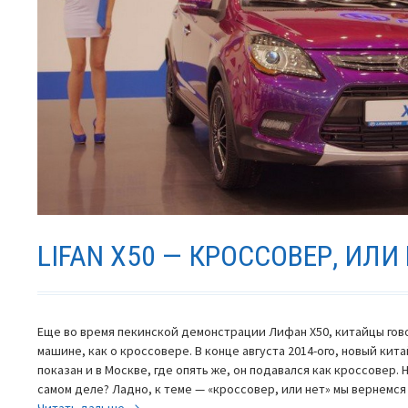
LIFAN X50 — КРОССОВЕР, ИЛИ
Еще во время пекинской демонстрации Лифан Х50, китайцы гов
машине, как о кроссовере. В конце августа 2014-ого, новый ки
показан и в Москве, где опять же, он подавался как кроссовер. 
самом деле? Ладно, к теме — «кроссовер, или нет» мы вернемся
Lifan