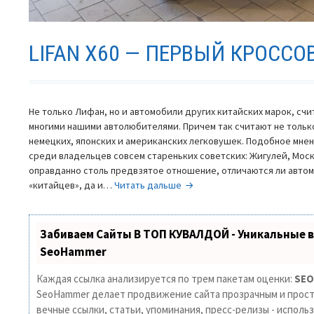
LIFAN X60 — ПЕРВЫЙ КРОССО
Не только Лифан, но и автомобили других китайских марок, с
многими нашими автолюбителями. Причем так считают не тольк
немецких, японских и американских легковушек. Подобное мне
среди владельцев совсем стареньких советских: Жигулей, Моск
оправданно столь предвзятое отношение, отличаются ли автомо
Lifan
«китайцев», да и…
Читать дальше
X60
—
первый
Забиваем Сайты В ТОП КУВАЛДОЙ - Уникальные 
кроссовер
SeoHammer
марки
Каждая ссылка анализируется по трем пакетам оценки:
SEO
SeoHammer делает продвижение сайта прозрачным и прост
вечные ссылки, статьи, упоминания, пресс-релизы - исполь