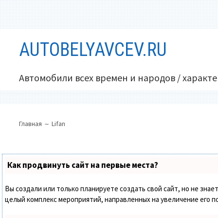
Перейти
AUTOBELYAVCEV.RU
к
содержимому
Автомобили всех времен и народов / характ
ОСНОВНОЕ
ПУТЬ
Главная
Lifan
МЕНЮ
НА
САЙТЕ
(ХЛЕБНЫЕ
Как продвинуть сайт на первые места?
КРОШКИ)
Вы создали или только планируете создать свой сайт, но не знает
целый комплекс мероприятий, направленных на увеличение его п