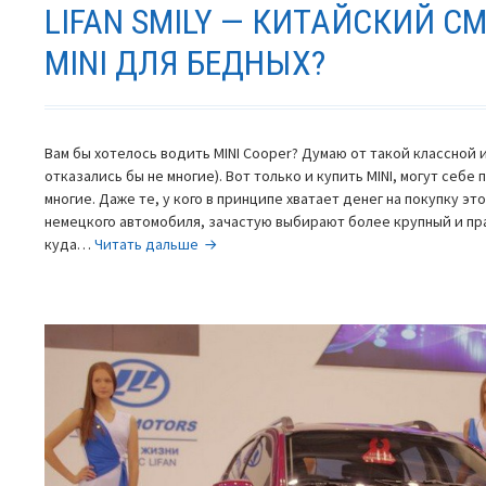
LIFAN SMILY — КИТАЙСКИЙ С
MINI ДЛЯ БЕДНЫХ?
Вам бы хотелось водить MINI Cooper? Думаю от такой классной
отказались бы не многие). Вот только и купить MINI, могут себе
многие. Даже те, у кого в принципе хватает денег на покупку эт
немецкого автомобиля, зачастую выбирают более крупный и пр
Lifan
куда…
Читать дальше
Smily
—
китайский
смайлик,
или
MINI
для
бедных?