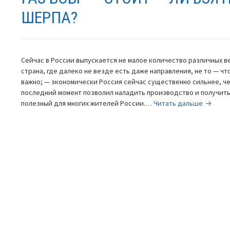
ШЕРПА?
Сейчас в России выпускается не малое количество различных 
страна, где далеко не везде есть даже направления, не то — чт
важно; — экономически Россия сейчас существенно сильнее, чем
последний момент позволил наладить производство и получить
ГАЗ
полезный для многих жителей России.…
Читать дальше
Бобр
—
стоит
—
ли
взять
вместо
Шерпа?