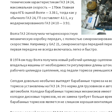
техническим характеристикам ГАЗ 24 24,
максимальная скорость — 170км. Главная
пара КГБ-эшной Волги — 3.38:1, тогда как у
обычного ГАЗ 24, ГП составляет 4.1:1, а у
модернизированного ГАЗ 24 10 — 3.9:1.
Волга ГАЗ 24 получила четырехскоростную
механическую коробку передач, с полностью синхронизирова
скоростями. Например у GAZ 21, синхронизатора передней пере
первая передача не всегда включалась легко и быстро.
В 1974-ом году Волга получила новый рабочий цилиндр сцеплен
владельца машины от необходимости регулировки длины штока
рабочего цилиндра сцепления, ход педали тормоза уменьшился
Сегодня довольно необычно выглядят барабанные тормоза на вс
тормоза установлены на ГАЗ 24. Это норма для грузовиков и авт
автомобиля. Колодки барабанных тормозных механизмов имеют
колодки дисковых тормозов, но их замена требует больше вре
барабанных тормозов является не слишком хорошая вентиляция