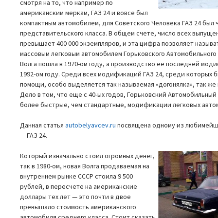
смотря на то, что например по
американским меркам, ГАЗ 24 и вовсе был
компактным автомобилем, для Советского Человека ГАЗ 24 был 
представительского класса. В общем счете, число всех выпущ
превышает 400 000 экземпляров, и эта цифра позволяет называт
массовым легковым автомобилем Горьковского Автомобильного 
Волга пошла в 1970-ом году, а производство ее последней мо
1992-ом году. Среди всех модификаций ГАЗ 24, среди которых 
помощи, особо выделяется так называемая «догонялка», так же 
Дело в том, что еще с 40-ых годов, Горьковский Автомобильны
более быстрые, чем стандартные, модификации легковых авто
Данная статья
autobelyavcev.ru
посвящена одному из любимейш
— ГАЗ 24.
Который изначально стоил огромных денег,
так в 1980-ом, новая Волга продаваемая на
внутреннем рынке СССР стоила 9 500
рублей, в пересчете на американские
доллары тех лет — это почти в двое
превышало стоимость американского
автомобиля среднего класса. Стоит сказать,