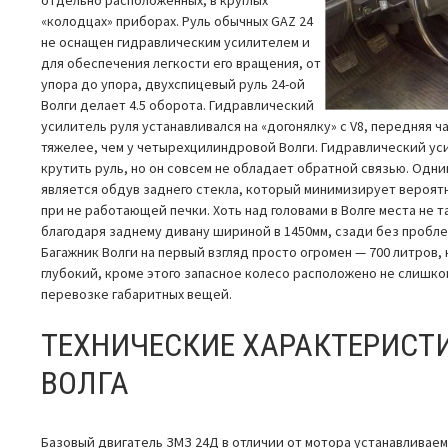
«колодцах» приборах. Руль обычных GAZ 24
не оснащен гидравлическим усилителем и
для обеспечения легкости его вращения, от
упора до упора, двухспицевый руль 24-ой
Волги делает 4.5 оборота. Гидравлический
усилитель руля устанавливался на «догонялку» с V8, передняя 
тяжелее, чем у четырехцилиндровой Волги. Гидравлический ус
крутить руль, но он совсем не обладает обратной связью. Одни
является обдув заднего стекла, который минимизирует вероят
при не работающей печки. Хоть над головами в Волге места не та
благодаря заднему дивану шириной в 1450мм, сзади без пробле
Багажник Волги на первый взгляд просто огромен — 700 литров, 
глубокий, кроме этого запасное колесо расположено не слишко
перевозке габаритных вещей.
ТЕХНИЧЕСКИЕ ХАРАКТЕРИСТИ
ВОЛГА
Базовый двигатель ЗМЗ 24Д в отличии от мотора устанавливаемо