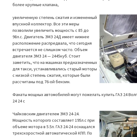
более крупные клапана,
увеличенную степень сжатия и измененный
впускной коллектор. Все эти меры
позволили увеличить мощность с 85 до
98л.с. Двигатель ЗМЗ 24Д имеет нижнее
расположение распредвала, что сегодня
встречается не слишком часто. Объем
двигателя ЗМЗ 24 — 2445куб. Стоит
заметить, что на машинах предназначенных
для такси, устанавливались старый моторы
с низкой степень сжатия, которые были
рассчитаны под 76-ой бензин.
Фанаты мощных автомобилей могут пожелать купить ГАЗ 24 Вол
24 24 с
Чайковским двигателем ЗМЗ 24-24.
Мощность которого составляет 195л.с при
объеме мотора в 5.5л. ГАЗ 24-24 оснащался
трехскоростной автоматической КПП. По