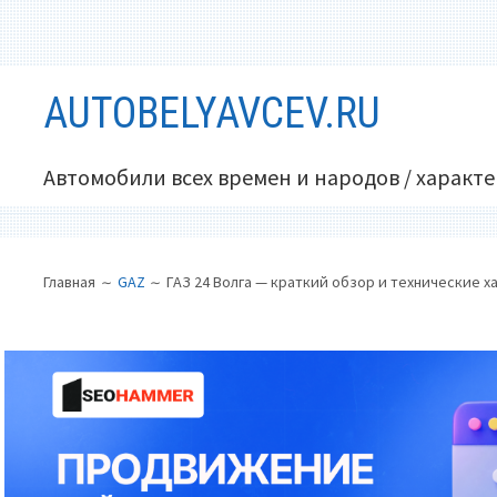
Перейти
AUTOBELYAVCEV.RU
к
содержимому
Автомобили всех времен и народов / характ
ОСНОВНОЕ
ПУТЬ
Главная
GAZ
ГАЗ 24 Волга — краткий обзор и технические 
МЕНЮ
НА
САЙТЕ
(ХЛЕБНЫЕ
КРОШКИ)