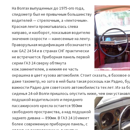
На Волгах выпущенных до 1975-ого года,
спидометр был не привычным большинству
водителей — стрелочным, а «ленточным».
Красная лента проматывалась слева
направо, и наоборот, показывая водителю
значения скорости — нанесенные на ленту.
Праворульная модификация обозначается
как GAZ 24 54 и в странах СНГ практически
не встречается. Приборная панель первой
серии ГАЗ 24 сверху обтянута
кож.заменителем, а нижняя ее часть
окрашена в цвет кузова автомобиля. Стоит сказать, в базовое 
даже тахометр, но зато в ней была такая роскошь как Радио, б
важности Радио для советского автомобилиста тех лет. Из-за 
сиденья 24-ой Волги пришлось опустить ниже, чем они устанавли
подушкой водительского и переднего
пассажирского кресла остается 950мм
свободного пространства, а над подушкой
заднего дивана — 890мм. В ГАЗ 24 10 имеет
более современную приборную панель, с
отдельно расположенных, в круглых