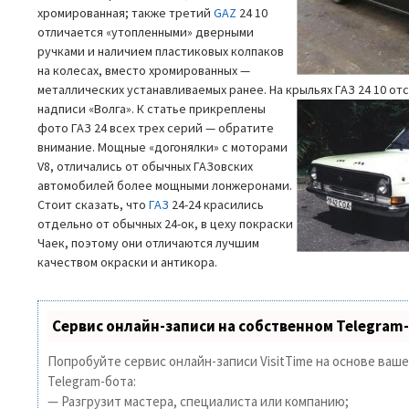
хромированная; также третий
GAZ
24 10
отличается «утопленными» дверными
ручками и наличием пластиковых колпаков
на колесах, вместо хромированных —
металлических устанавливаемых ранее. На крыльях ГАЗ 24 10 о
надписи «Волга».
К статье прикреплены
фото ГАЗ 24 всех трех серий — обратите
внимание. Мощные «догонялки» с моторами
V8, отличались от обычных ГАЗовских
автомобилей более мощными лонжеронами.
Стоит сказать, что
ГАЗ
24-24 красились
отдельно от обычных 24-ок, в цеху покраски
Чаек, поэтому они отличаются лучшим
качеством окраски и антикора.
Сервис онлайн-записи на собственном Telegram
Попробуйте сервис онлайн-записи VisitTime на основе ваш
Telegram-бота:
— Разгрузит мастера, специалиста или компанию;