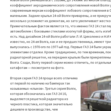
коэффициент аеродинамического сопротивления новой Волги у
современным меркам коэффициент лобового сопротивления в 0.
маленьким. Задние крылья 24-ой Волги приварены, а не прикручен
несколько усложняет их демонтаж, но зато увеличивает жестко
Примечательным фактом является то, что именно ГАЗ 24 стал п
автомобилем с боковыми стеклами изогнутой формы, хоть изгиб
есть. Над дизайном 24-ой Волги работали Л. И. Циколенко и Н.И 
известно, но 24-ая Волга, как и ее предшественница, имеют тр
выпускалась с 1970-ого по 1977-ый год. Первые ГАЗ 24 были ук
элементами отделки. Кроме традиционно, по тем временам, по
радиаторной решетке, на передних крыльях были прикреплен
Волга. Сзади, Волгу первой серии можно отличить, по отдельн
катафотам — посмотрите на фото.
Вторая серия ГАЗ 24 проще всего отличима
от первой по наличию на бамперах так
называемых «клыков». Третья серия Волги,
которая обозначалась как ГАЗ 24 10,
выделяется решеткой радиатора из
черного пластика, которая значительно
дешевле в производстве, чем