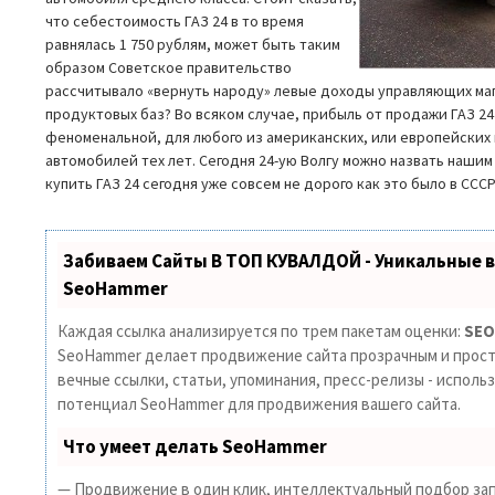
что себестоимость ГАЗ 24 в то время
равнялась 1 750 рублям, может быть таким
образом Советское правительство
рассчитывало «вернуть народу» левые доходы управляющих маг
продуктовых баз? Во всяком случае, прибыль от продажи ГАЗ 24
феноменальной, для любого из американских, или европейски
автомобилей тех лет. Сегодня 24-ую Волгу можно назвать наши
купить ГАЗ 24 сегодня уже совсем не дорого как это было в СССР
Забиваем Сайты В ТОП КУВАЛДОЙ - Уникальные 
SeoHammer
Каждая ссылка анализируется по трем пакетам оценки:
SEO
SeoHammer делает продвижение сайта прозрачным и прост
вечные ссылки, статьи, упоминания, пресс-релизы - исполь
потенциал SeoHammer для продвижения вашего сайта.
Что умеет делать SeoHammer
— Продвижение в один клик, интеллектуальный подбор зап