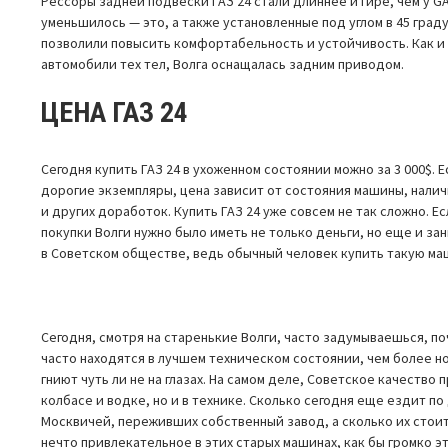
Рессоры задней подвески ГАЗ 24 стали длиннее и гире, чем у G
уменьшилось — это, а также установленные под углом в 45 гра
позволили повысить комфортабельность и устойчивость. Как и
автомобили тех тел, Волга оснащалась задним приводом.
ЦЕНА ГАЗ 24
Сегодня купить ГАЗ 24 в ухоженном состоянии можно за 3 000$.
дорогие экземпляры, цена зависит от состояния машины, налич
и других доработок. Купить ГАЗ 24 уже совсем не так сложно. Е
покупки Волги нужно было иметь не только деньги, но еще и з
в Советском обществе, ведь обычный человек купить такую маш
Сегодня, смотря на старенькие Волги, часто задумываешься, по
часто находятся в лучшем техническом состоянии, чем более н
гниют чуть ли не на глазах. На самом деле, Советское качество 
колбасе и водке, но и в технике. Сколько сегодня еще ездит по
Москвичей, переживших собственный завод, а сколько их стоит
нечто привлекательное в этих старых машинах, как бы громко эт