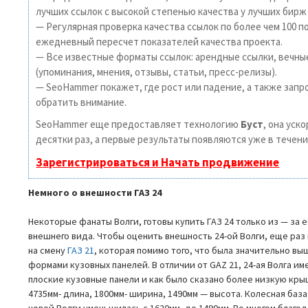
лучших ссылок с высокой степенью качества у лучших бирж
— Регулярная проверка качества ссылок по более чем 100 п
ежедневный пересчет показателей качества проекта.
— Все известные форматы ссылок: арендные ссылки, вечны
(упоминания, мнения, отзывы, статьи, пресс-релизы).
— SeoHammer покажет, где рост или падение, а также запр
обратить внимание.
SeoHammer еще предоставляет технологию
Буст
, она уск
десятки раз, а первые результаты появляются уже в течени
Зарегистрироваться и Начать продвижение
Немного о внешности ГАЗ 24
Некоторые фанаты Волги, готовы купить ГАЗ 24 только из — за 
внешнего вида. Чтобы оценить внешность 24-ой Волги, еще раз
на смену
ГАЗ 21
, которая помимо того, что была значительно вы
формами кузовных панелей. В отличии от GAZ 21, 24-ая Волга и
плоские кузовные панели и как было сказано более низкую крыш
4735мм- длина, 1800мм- ширина, 1490мм — высота. Колесная база
новой Волги уменьшилась с 1620мм, до 1490мм. Во многом благо