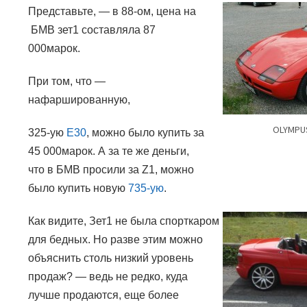
Представьте,
—
в 88-ом, цена на
БМВ зет1 составляла 87
000марок.
При том, что —
нафаршированную,
OLYMPUS
325-ую
E30
,
можно было купить за
45 000марок. А за те же деньги,
что в БМВ просили за
Z1,
можно
было купить новую
735-ую
.
Как видите, Зет1 не была спорткаром
для бедных. Но разве этим можно
объяснить столь низкий уровень
продаж? — ведь не редко, куда
лучше продаются, еще более