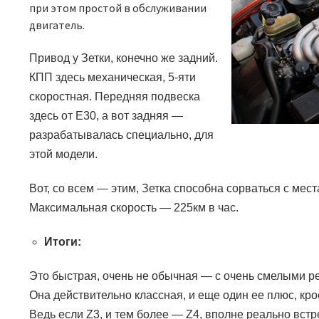
при этом простой в обслуживании
двигатель.
Привод у Зетки, конечно же задний.
КПП здесь механическая, 5-яти
скоростная. Передняя подвеска
здесь от
E30
, а вот задняя —
разрабатывалась специально, для
этой модели.
Вот, со всем — этим, Зетка способна сорваться с места
Максимальная скорость — 225км в час.
Итоги:
Это быстрая, очень не обычная — с очень смелыми 
Она действительно классная, и еще один ее плюс, кро
Ведь если
Z3
, и тем более —
Z4
, вполне реально встр