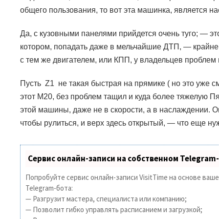
общего пользования, то вот эта машинка, является н
Да, с кузовными панелями прийдется очень туго;
—
эт
котором, попадать даже в мельчайшие ДТП, — крайне 
с тем же двигателем, или КПП, у владельцев проблем 
Пусть
Z1
не такая быстрая на прямике ( но это уже с
этот
M20,
без проблем тащил и куда более тяжелую Пят
этой машины, даже не в скорости, а в наслаждении. О
чтобы рулиться, и верх здесь открытый,
—
что еще ну
Сервис онлайн-записи на собственном Telegram
Попробуйте сервис онлайн-записи VisitTime на основе ваш
Telegram-бота:
— Разгрузит мастера, специалиста или компанию;
— Позволит гибко управлять расписанием и загрузкой;