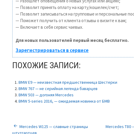
— Разошлет оповещения о новых услугах или акциях;
— Позволит принять оплату на карту/кошелек/счет;
— Позволит записываться на групповые и персональные по
— Поможет получить от клиента отзывы о визите к вам;
— Включает в себя сервис чаевых.
Для новых пользователей первый месяц бесплатно.
Зарегистрироваться в сервисе
ПОХОЖИЕ ЗАПИСИ:
BMW E9 — неизвестная предшественница Шестерки
BMW 767 — не серийная легенда баварцев
BMW 503 — догоняя Mercedes
BMW 5-series 2016, — ожидаемая новинка от БМВ
НАВИГАЦИЯ
Mercedes W125 — славные страницы
Mercedes T80 
штутгартцев