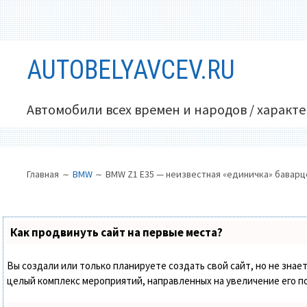
Перейти
AUTOBELYAVCEV.RU
к
содержимому
Автомобили всех времен и народов / характ
ОСНОВНОЕ
ПУТЬ
Главная
BMW
BMW Z1 E35 — неизвестная «единичка» баварц
МЕНЮ
НА
САЙТЕ
(ХЛЕБНЫЕ
Как продвинуть сайт на первые места?
КРОШКИ)
Вы создали или только планируете создать свой сайт, но не знает
целый комплекс мероприятий, направленных на увеличение его п