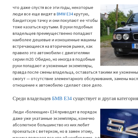
что даже спустя все эти годы, некоторые
люди все еще видят в
BMW E34
крутую,
бандитскую тачку и они покупают ее чтобы
тоже казаться крутыми. В руки подобных
владельцев преимущественно попадают
наиболее дешевые и изношенные машины
встречающиеся на вторичном рынке, как
правило это автомобили с двигателями
серии m20. Обидно, но иногда в подобные
руки попадают и ухоженные экземпляры,
правда после смены владельца, оставаться такими же ухоженны
смогут — отсутствие элементарного обслуживания, замены масл
отношение к автомобилю сделают свое дело.
Среди владельцев
БМВ E34
существует и другая категори
Люди «болеющие» E34 приводят в порядок
даже уже укатанные экземпляры, конечно
абсолютное большинство из них любит
проехаться с ветерком, но в замен этому,
машина получает все что ей необходимо, а в