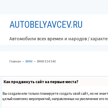
Перейти
AUTOBELYAVCEV.RU
к
содержимому
Автомобили всех времен и народов / характ
ОСНОВНОЕ
ПУТЬ
Главная
BMW
BMW E34 540
МЕНЮ
НА
САЙТЕ
(ХЛЕБНЫЕ
Как продвинуть сайт на первые места?
КРОШКИ)
Вы создали или только планируете создать свой сайт, но не знает
целый комплекс мероприятий, направленных на увеличение его п