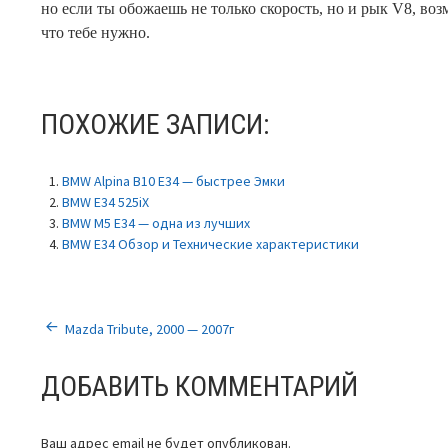
но если ты обожаешь не только скорость, но и рык V8, во
что тебе нужно.
ПОХОЖИЕ ЗАПИСИ:
BMW Alpina B10 E34 — быстрее Эмки
BMW E34 525iX
BMW M5 E34 — одна из лучших
BMW E34 Обзор и Технические характеристики
НАВИГАЦИЯ
Mazda Tribute, 2000 — 2007г
ПО
ДОБАВИТЬ КОММЕНТАРИЙ
ЗАПИСЯМ
Ваш адрес email не будет опубликован.