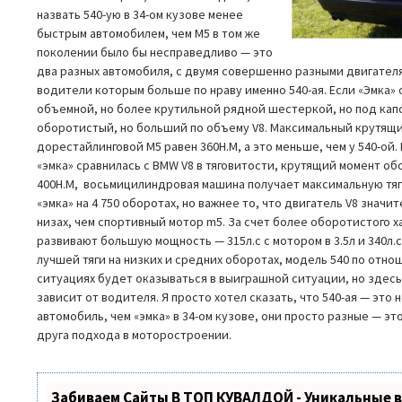
назвать 540-ую в 34-ом кузове менее
быстрым автомобилем, чем M5 в том же
поколении было бы несправедливо — это
два разных автомобиля, с двумя совершенно разными двигателя
водители которым больше по нраву именно 540-ая. Если «Эмка»
объемной, но более крутильной рядной шестеркой, но под кап
оборотистый, но больший по объему V8. Максимальный крутящ
дорестайлинговой M5 равен 360Н.М, а это меньше, чем у 540-ой
«эмка» сравнилась с BMW V8 в тяговитости, крутящий момент о
400Н.М, восьмицилиндровая машина получает максимальную тягу 
«эмка» на 4 750 оборотах, но важнее то, что двигатель V8 значи
низах, чем спортивный мотор m5. За счет более оборотистого 
развивают большую мощность — 315л.с с мотором в 3.5л и 340л.с 
лучшей тяги на низких и средних оборотах, модель 540 по отно
ситуациях будет оказываться в выиграшной ситуации, но здесь
зависит от водителя. Я просто хотел сказать, что 540-ая — это
автомобиль, чем «эмка» в 34-ом кузове, они просто разные — это
друга подхода в моторостроении.
Забиваем Сайты В ТОП КУВАЛДОЙ - Уникальные 