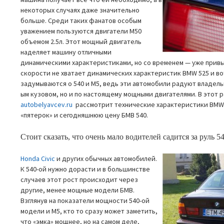
некоторых случаях даже значительно
больше. Среди таких фанатов особым
уважением пользуются двигатели M50
объемом 2.5л. Этот мощный двигатель
наделяет машину отличными
динамическими характеристиками, но со временем — уже привы
скорости не хватает динамических характеристик BMW 525 и вот
задумываются о 540 и M5, ведь эти автомобили радуют владель
ым кузовом, но и по настоящему мощными двигателями. В этот р
autobelyavcev.ru
рассмотрит технические характеристики BMW E
«пятерок» и сегодняшнюю цену БМВ 540.
Стоит сказать, что очень мало водителей садится за руль 5
Honda Civic
и других обычных автомобилей.
К 540-ой нужно дорасти и в большинстве
случаев этот рост происходит через
другие, менее мощные модели БМВ.
Взглянув на показатели мощности 540-ой
модели и M5, кто то сразу может заметить,
что «эмка» мощнее, но на самом деле,