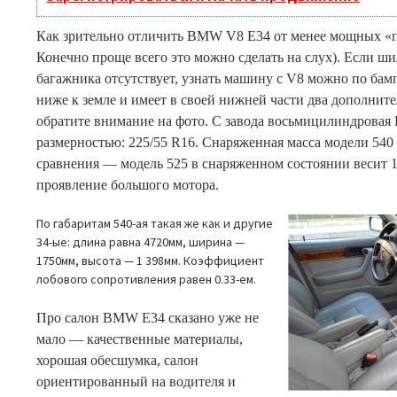
Как зрительно отличить BMW V8 E34 от менее мощных «пя
Конечно проще всего это можно сделать на слух). Если ш
багажника отсутствует, узнать машину с V8 можно по бам
ниже к земле и имеет в своей нижней части два дополни
обратите внимание на фото. С завода восьмицилиндровая
размерностью: 225/55 R16. Снаряженная масса модели 540 с
сравнения — модель 525 в снаряженном состоянии весит 1
проявление большого мотора.
По габаритам 540-ая такая же как и другие
34-ые: длина равна 4720мм, ширина —
1750мм, высота — 1 398мм. Коэффициент
лобового сопротивления равен 0.33-ем.
Про салон BMW E34 сказано уже не
мало — качественные материалы,
хорошая обесшумка, салон
ориентированный на водителя и