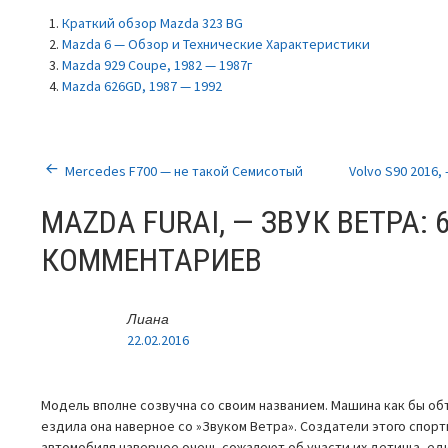
Краткий обзор Mazda 323 BG
Mazda 6 — Обзор и Технические Характеристики
Mazda 929 Coupe, 1982 — 1987г
Mazda 626GD, 1987 — 1992
НАВИГАЦИЯ
Mercedes F700 — не такой Семисотый
Volvo S90 2016
ПО
MAZDA FURAI, — ЗВУК ВЕТРА
: 
ЗАПИСЯМ
КОММЕНТАРИЕВ
Лиана
22.02.2016
Модель вполне созвучна со своим названием. Машина как бы обт
ездила она наверное со »Звуком Ветра». Создатели этого спорт
автомобиля наверное очень сожалеют об участи их детища, ед