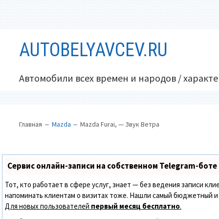
Перейти
AUTOBELYAVCEV.RU
к
содержимому
Автомобили всех времен и народов / характ
ОСНОВНОЕ
ПУТЬ
Главная
Mazda
Mazda Furai, — Звук Ветра
МЕНЮ
НА
САЙТЕ
(ХЛЕБНЫЕ
Сервис онлайн-записи на собственном Telegram-боте
КРОШКИ)
Тот, кто работает в сфере услуг, знает — без ведения записи кли
напоминать клиентам о визитах тоже. Нашли самый бюджетный и
Для новых пользователей
первый месяц бесплатно
.