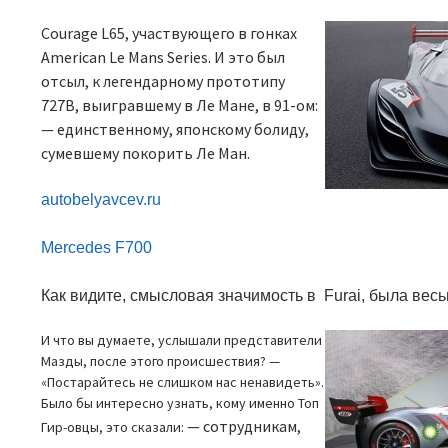
Courage L65
, участвующего в гонках
American Le Mans Series.
И это был
отсыл, к легендарному прототипу
727
B
, выигравшему в Ле Мане, в 91-ом:
—
единственному, японскому болиду,
сумевшему покорить Ле Ман.
autobelyavcev.ru
Mercedes F700
Как видите, смысловая значимость в
Furai
, была вес
И что вы думаете, услышали представители
Мазды, после этого происшествия? —
«Постарайтесь не слишком нас ненавидеть».
Было бы интересно узнать, кому именно Топ
—
сотрудникам,
Гир-овцы, это сказали: