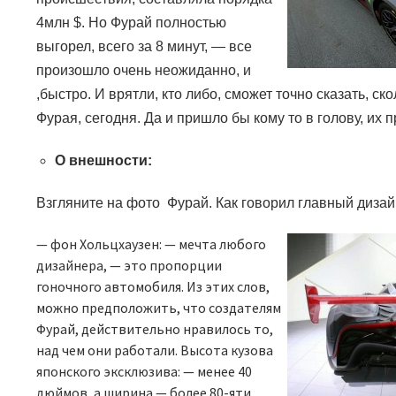
4млн
$.
Но Фурай полностью
выгорел, всего за 8 минут, — все
произошло очень неожиданно, и
,быстро. И врятли, кто либо, сможет точно сказать, ск
Фурая, сегодня. Да и пришло бы кому то в голову, их
О внешности:
Взгляните на фото Фурай. Как говорил главный диза
—
фон Хольцхаузен:
—
мечта любого
дизайнера, — это пропорции
гоночного автомобиля. Из этих слов,
можно предположить, что создателям
Фурай, действительно нравилось то,
над чем они работали. Высота кузова
японского эксклюзива:
—
менее 40
дюймов, а ширина — более 80-яти.