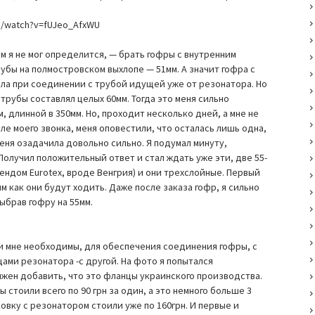
m/watch?v=fUJeo_AfxWU
ом я не мог определится, — брать гофры с внутренним
рубы на полмостровском выхлопе — 51мм. А значит гофра с
ла при соединении с трубой идущей уже от резонатора. Но
трубы составлял целых 60мм. Тогда это меня сильно
м, длинной в 350мм. Но, проходит несколько дней, а мне не
ле моего звонка, меня оповестили, что осталась лишь одна,
меня озадачила довольно сильно. Я подумал минуту,
 Получил положительный ответ и стал ждать уже эти, две 55-
ндом Eurotex, вроде Венгрия) и они трехслойные. Первый
м как они будут ходить. Даже после заказа гофр, я сильно
ыбрав гофру на 55мм.
и мне необходимы, для обеспечения соединения гофры, с
ами резонатора -с другой. На фото я попытался
лжен добавить, что это фланцы украинского производства.
 стоили всего по 90 грн за один, а это немного больше 3
вку с резонатором стоили уже по 160грн. И первые и