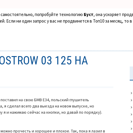
ке самостоятельно, попробуйте технологию
Буст
, она ускоряет прод
. Если ни один запрос у вас не продвинется в Топ10 за месяц, то 
STROW 03 125 НА
 поставил на свою БМВ Е34, польский глушитель
, я сделал всего два выезда на новом выпуске, но
 я и нажимаю сейчас на кнопки, но давай по порядку).
можно прочесть и хорошее и плохое. Так, пока я лазил в