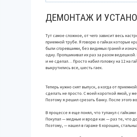
ДЕМОНТАЖ И УСТАН
Тут самое сложное, от чего зависит весь наст
приемной трубе. Я говорю о гайках которые кр
были сгоревшими, без видимых граней и изнача
одну. Пропшикивал их раз за разом ведешкой. 
и не сделал… Просто набил головку на 12 на г
выкрутились все, шесть гаек.
Теперь нужно снят выпуcк, а когда от приемно
сделать не просто. С моей короткой ямой, у ме
Поэтому я решил срезать банку. После этого во
В процессе я еще понял, что тупанул с гайка
Покупал — медные и вроде как — раз те, что до
Поэтому, — нашел в гараже 6 хороших, стальных 