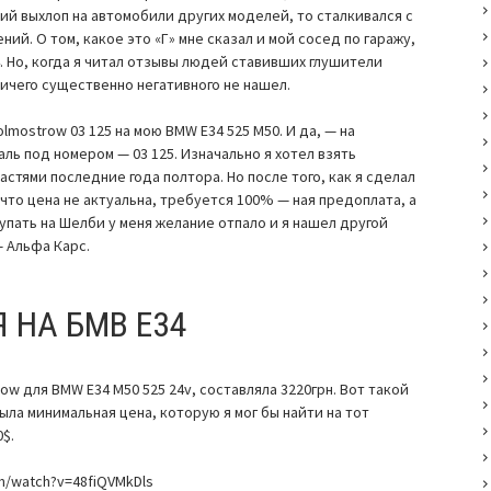
ий выхлоп на автомобили других моделей, то сталкивался с
ий. О том, какое это «Г» мне сказал и мой сосед по гаражу,
. Но, когда я читал отзывы людей ставивших глушители
ничего существенно негативного не нашел.
olmostrow 03 125 на мою BMW E34 525 M50. И да, — на
ль под номером — 03 125. Изначально я хотел взять
частями последние года полтора. Но после того, как я сделал
что цена не актуальна, требуется 100% — ная предоплата, а
купать на Шелби у меня желание отпало и я нашел другой
— Альфа Карс.
 НА БМВ Е34
ow для BMW E34 M50 525 24v, составляла 3220грн. Вот такой
ыла минимальная цена, которую я мог бы найти на тот
0$.
m/watch?v=48fiQVMkDls