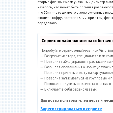
вторые фланцы имели указанный диаметр в 50м
казалось, что может быть большая разбежност
что 50мм — это диаметр в зоне сужения, а вн
входит в гофру, составил 53мм. При этом, фла
порадовало.
Сервис онлайн-записи на собствен
Попробуйте сервис онлайн-записи VisitTime
— Разгрузит мастера, специалиста или ком
— Позволит гибко управлять расписанием и
— Разошлет оповещения о новых услугах ил
— Позволит принять оплату на карту/кошел
— Позволит записываться на групповые и 
— Поможет получить от клиента отзывы о в
— Включает в себя сервис чаевых.
Для новых пользователей первый меся
Зарегистрироваться в сервисе