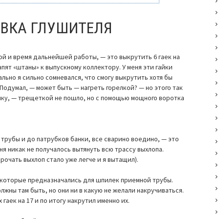
ОВКА ГЛУШИТЕЛЯ
рой и время дальнейшей работы, — это выкрутить 6 гаек на
апят «штаны» к выпускному коллектору. У меня эти гайки
льно я сильно сомневался, что смогу выкрутить хотя бы
Подумал, — может быть — нагреть горелкой? — но этого так
айку, — трещеткой не пошло, но с помощью мощного воротка
й трубы и до патрубков банки, все сварино воедино, — это
ня никак не получалось вытянуть всю трассу выхлопа.
рочать выхлоп стало уже легче и я вытащил).
ми которые предназначались для шпилек приемной трубы.
лжны там быть, но они ни в какую не желали накручиваться.
гаек на 17 и по итогу накрутил именно их.