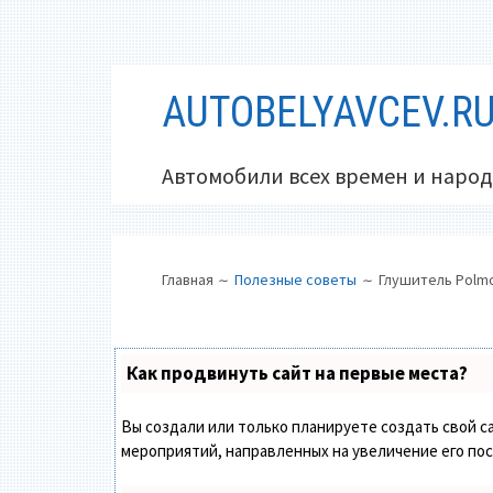
Перейти
AUTOBELYAVCEV.R
к
содержимому
Автомобили всех времен и народ
ОСНОВНОЕ
ПУТЬ
Главная
Полезные советы
Глушитель Polmo
МЕНЮ
НА
САЙТЕ
(ХЛЕБНЫЕ
Как продвинуть сайт на первые места?
КРОШКИ)
Вы создали или только планируете создать свой са
мероприятий, направленных на увеличение его по