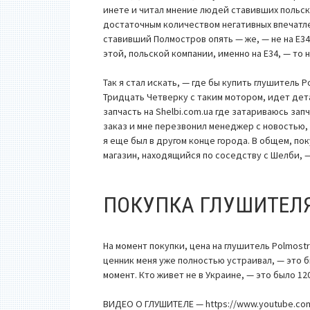
инете и читал мнение людей ставивших польск
достаточным количеством негативных впечатлен
ставивший Полмостров опять — же, — не на Е34
этой, польской компании, именно на Е34, — то 
Так я стал искать, — где бы купить глушитель P
Тридцать Четверку с таким мотором, идет дета
запчасть на Shelbi.com.ua где затариваюсь зап
заказ и мне перезвонил менеджер с новостью, 
я еще был в другом конце города. В общем, по
магазин, находящийся по соседству с Шелби, 
ПОКУПКА ГЛУШИТЕЛЯ
На момент покупки, цена на глушитель Polmostr
ценник меня уже полностью устраивал, — это б
момент. Кто живет не в Украине, — это было 12
ВИДЕО О ГЛУШИТЕЛЕ — https://www.youtube.co