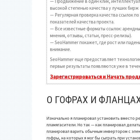
— Продвижение в один клик, интеллектуал
высокой степенью качества у лучших бирж 
— Регулярная проверка качества ссылок по
показателей качества проекта.
— Все известные форматы ссылок: арендные
мнения, отзывы, статьи, пресс-релизы).
— SeoHammer покажет, где рост или падени
внимание.
SeoHammer еще предоставляет технолог
первые результаты появляются уже в течен
Зарегистрироваться и Начать про
О ГОФРАХ И ФЛАНЦА
Изначально я планировал установить вместо ре
пламягасители. Но так — как планировал делат
планировал варить обычным инвертором с эле
гофры, на которых я мог бы сыграть при устано