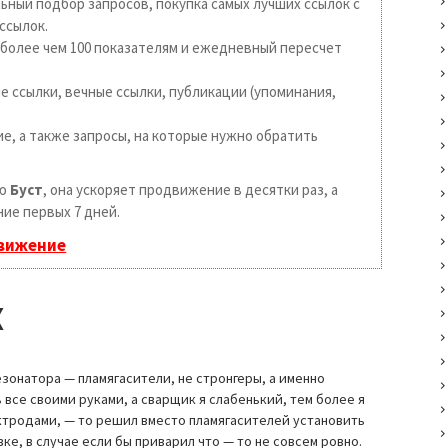
ьный подбор запросов, покупка самых лучших ссылок с
ссылок.
 более чем 100 показателям и ежедневный пересчет
 ссылки, вечные ссылки, публикации (упоминания,
е, а также запросы, на которые нужно обратить
ию
Буст
, она ускоряет продвижение в десятки раз, а
ие первых 7 дней.
движение
Х
зонатора — пламягасители, не стронгеры, а именно
ь все своими руками, а сварщик я слабенький, тем более я
ктродами, — то решил вместо пламягасителей установить
вке, в случае если бы приварил что — то не совсем ровно.