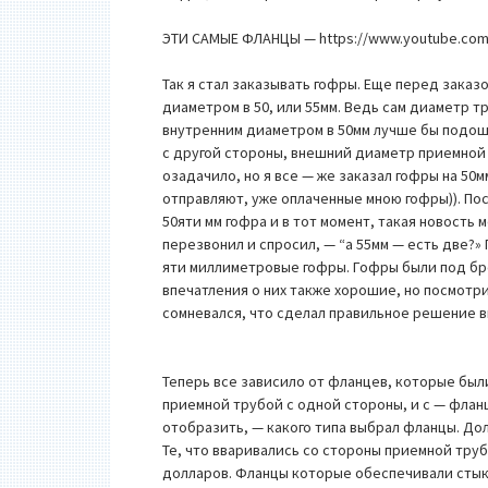
ЭТИ САМЫЕ ФЛАНЦЫ — https://www.youtube.co
Так я стал заказывать гофры. Еще перед заказ
диаметром в 50, или 55мм. Ведь сам диаметр т
внутренним диаметром в 50мм лучше бы подош
с другой стороны, внешний диаметр приемной 
озадачило, но я все — же заказал гофры на 50м
отправляют, уже оплаченные мною гофры)). Пос
50яти мм гофра и в тот момент, такая новость 
перезвонил и спросил, — “а 55мм — есть две?»
яти миллиметровые гофры. Гофры были под бре
впечатления о них также хорошие, но посмотри
сомневался, что сделал правильное решение в
Теперь все зависило от фланцев, которые был
приемной трубой с одной стороны, и с — фланц
отобразить, — какого типа выбрал фланцы. До
Те, что вваривались со стороны приемной трубы
долларов. Фланцы которые обеспечивали стыко