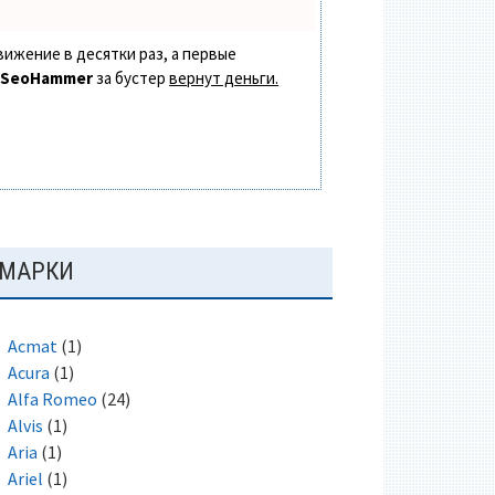
вижение в десятки раз, а первые
в
SeoHammer
за бустер
вернут деньги.
ОСНОВНАЯ
МАРКИ
ПАНЕЛЬ
Acmat
(1)
Acura
(1)
Alfa Romeo
(24)
Alvis
(1)
Aria
(1)
Ariel
(1)