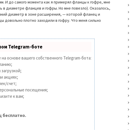
м. И до самого момента как я примерял фланцы к гофре, мне
ь в диаметре фланцев и гофры. Но мне повезло). Оказалось,
ешний диаметр в зоне расширения, — которой фланец и
нцы довольно плотно заходили в гофру. Что меня сильно
ном Telegram-боте
 на основе вашего собственного Telegram-бота:
панию;
 загрузкой;
и акциях;
ек/счет;
персональные посещения;
изите к вам;
ц бесплатно.