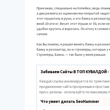
Приезжаю, специально на Копейке, ведь планир
а два релинга из оцинковочки покрытой защитн
этот глушитель в руки, а это банка и резонато
мной 20-ати кг. Весит этот глушак кг 30, если н
удобно крутить и ворочать. По итогу я сложил
салоне.
Как Вы поняли, я решил менять банку и резона
банку и резонатор, но и стронгеры, которые у 
Стронгеры, Банка, — так было у меня раньше.
Забиваем Сайты В ТОП КУВАЛДОЙ -
Каждая ссылка анализируется по трем пак
продвижение сайта прозрачным и простым з
пресс-релизы - используйте по максимуму
Что умеет делать SeoHammer