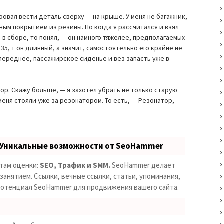
овал вести деталь сверху — на крыше. У меня не багажник,
ым покрытием из резины. Но когда я рассчитался и взял
р в сборе, то понял, — он намного тяжелее, предполагаемых
е 35, + он длинный, а значит, самостоятельно его крайне не
 переднее, пассажирское сиденье и вез запасть уже в
тор. Скажу больше, — я захотел убрать не только старую
меня стояли уже за резонатором. То есть, — Резонатор,
 Уникальные возможности от SeoHammer
етам оценки:
SEO, Трафик и SMM.
SeoHammer делает
анятием. Ссылки, вечные ссылки, статьи, упоминания,
 потенциал SeoHammer для продвижения вашего сайта.