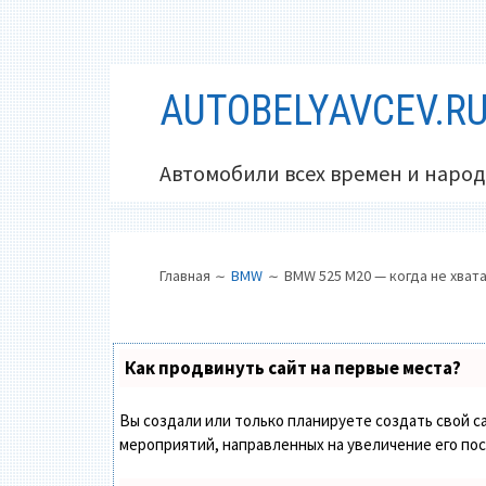
Перейти
AUTOBELYAVCEV.R
к
содержимому
Автомобили всех времен и народ
ОСНОВНОЕ
ПУТЬ
Главная
BMW
BMW 525 M20 — когда не хвата
МЕНЮ
НА
САЙТЕ
(ХЛЕБНЫЕ
Как продвинуть сайт на первые места?
КРОШКИ)
Вы создали или только планируете создать свой са
мероприятий, направленных на увеличение его по