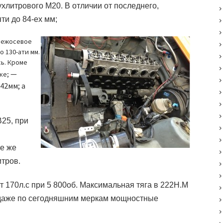
вухлитрового
M20.
В отличии от последнего,
ти до 84-ех мм;
 межосевое
 130-ати мм.
сь. Кроме
—
вке;
42мм; а
.
B25
, при
се же
итров.
т 170л.с при 5 800об. Максимальная тяга в 222Н.М
, даже по сегодняшним меркам мощностные