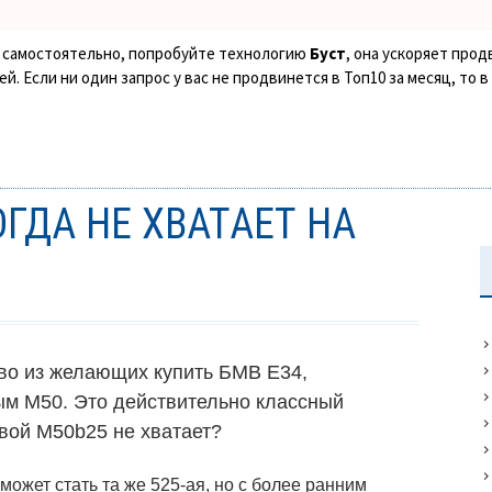
ке самостоятельно, попробуйте технологию
Буст
, она ускоряет прод
. Если ни один запрос у вас не продвинется в Топ10 за месяц, то 
ОГДА НЕ ХВАТАЕТ НА
во из желающих купить БМВ Е34,
вым
M50.
Это действительно классный
ивой
M50b25
не хватает?
может стать та же 525-ая, но с более ранним