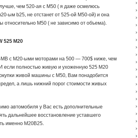
лучше, чем 520-ая с
M50
( я даже осмелюсь
20-
ым
b25
, не отстанет от 525-ой
M50-
ой)
и она
ны относительно
M50
( не зависимо от объема).
 525 M20
 БМВ с
M20-
ыми моторами на 500 — 700
$
ниже, чем
И если полностью живую и ухоженную 525
M20
 покупки живой машины
c M50
, Вам понадобится
 предел, а лишь нижний порог стоимости живых
.
имо автомобиля у Вас есть дополнительные
днять дальнейшее восстановление уставшего
ать именно
M20B25.