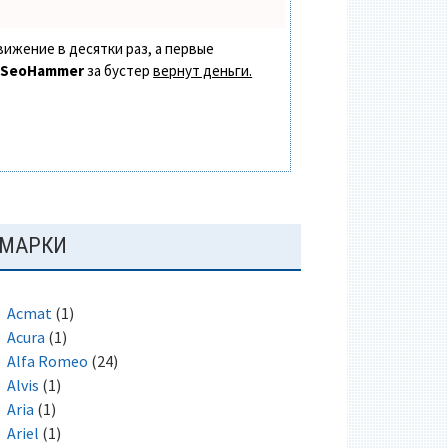
вижение в десятки раз, а первые
в
SeoHammer
за бустер
вернут деньги.
ОСНОВНАЯ
МАРКИ
ПАНЕЛЬ
Acmat
(1)
Acura
(1)
Alfa Romeo
(24)
Alvis
(1)
Aria
(1)
Ariel
(1)