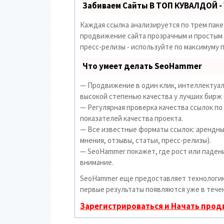
Забиваем Сайты В ТОП КУВАЛДОЙ -
Каждая ссылка анализируется по трем пак
продвижение сайта прозрачным и простым з
пресс-релизы - используйте по максимуму
Что умеет делать SeoHammer
— Продвижение в один клик, интеллектуал
высокой степенью качества у лучших бирж 
— Регулярная проверка качества ссылок по
показателей качества проекта.
— Все известные форматы ссылок: арендные
мнения, отзывы, статьи, пресс-релизы).
— SeoHammer покажет, где рост или падени
внимание.
SeoHammer еще предоставляет технолог
первые результаты появляются уже в течен
Зарегистрироваться и Начать про