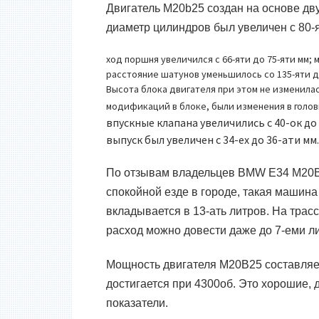
Двигатель
M20b25
создан на основе д
диаметр цилиндров был увеличен с 80-я
ход поршня увеличился с 66-яти до 75-яти мм;
расстояние шатунов уменьшилось со 135-яти до
Высота блока двигателя при этом не изменила
модификаций в блоке, были изменения в голо
впускные клапана увеличились с 40-ок до 
выпуск был увеличен с 34-ех до 36-ати мм
По отзывам владельцев
BMW E34 M20
спокойной езде в городе, такая машина
вкладывается в 13-ать литров. На трас
расход можно довести даже до 7-еми л
Мощность двигателя
M20B25
составляе
достигается при 4300об. Это хорошие
показатели.