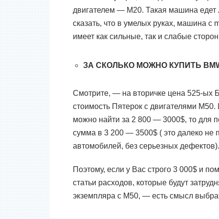
двигателем —
M20.
Такая машина едет 
сказать, что в умелых руках, машина с
m
имеет как сильные, так и слабые сторо
ЗА СКОЛЬКО МОЖНО КУПИТЬ
BMW
Смотрите,
—
на вторичке цена 525-ых
стоимость Пятерок
c
двигателями
M50.
можно найти за 2 800 — 3000
$
, то для
сумма в 3 200 — 3500
$ (
это далеко не
автомобилей, без серьезных дефектов)
Поэтому, если у Вас строго 3 000
$
и пом
статьи расходов, которые будут затру
экземпляра с
M50
,
—
есть смысл выбр