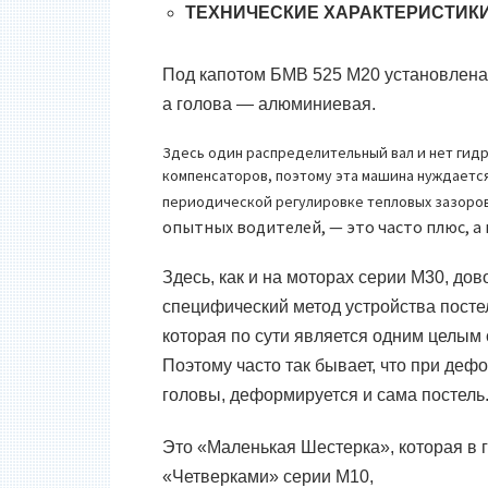
ТЕХНИЧЕСКИЕ ХАРАКТЕРИСТИК
Под капотом БМВ 525 М20 установлена 
а голова — алюминиевая.
Здесь один распределительный вал и нет гид
компенсаторов, поэтому эта машина нуждается
периодической регулировке тепловых зазоров
опытных водителей,
—
это часто плюс, а 
Здесь, как и на моторах серии
M30
, дов
специфический метод устройства посте
которая по сути является одним целым 
Поэтому часто так бывает, что при деф
головы, деформируется и сама постель
Это «Маленькая Шестерка», которая в
«Четверками» серии
M10
,