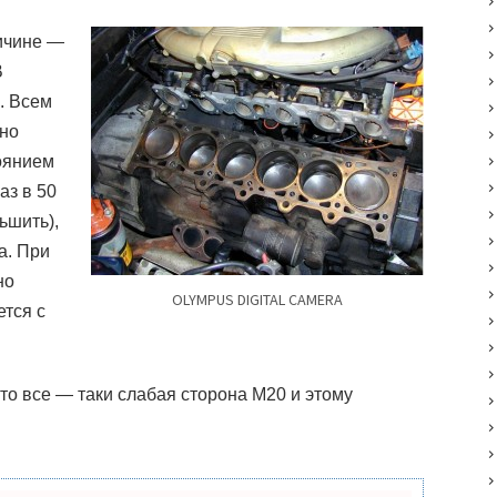
ичине —
В
. Всем
ьно
оянием
аз в 50
ьшить),
а. При
но
OLYMPUS DIGITAL CAMERA
ется с
то все — таки слабая сторона
M20
и этому