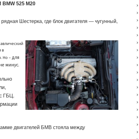
И
BMW 525 M20
рядная Шестерка, где блок двигателя — чугунный,
равлический
 в
для
. Но –
не минус.
ольно
ли,
с ГБЦ.
ормации
.
 гамме двигателей БМВ стояла между