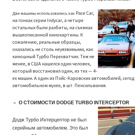
Pace Car
,
Две машины использовались как
на гонках серии
Indycar
, а четыре
остальных были разбиты, на съемках
вышеописанной кинокартины. К
сожалению, реальные образцы,
оказались не столь неуязвимыми, как
киношный Турбо Перехватчик. Тем не
менее, в США нашелся один человек,
который восстановил один, из тех — 4-
ех машин. А один из Пэйс-Каровских автомобилей, сегод
автомобильном музее, в шт. Пенсильвания.
О СТОИМОСТИ
DODGE TURBO INTERCEPTOR
Додж Турбо Интерцептор не был
серийным автомобилем. Это был