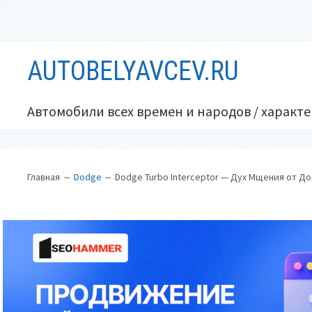
Перейти
AUTOBELYAVCEV.RU
к
содержимому
Автомобили всех времен и народов / характ
ОСНОВНОЕ
ПУТЬ
Главная
Dodge
Dodge Turbo Interceptor — Дух Мщения от Д
МЕНЮ
НА
САЙТЕ
(ХЛЕБНЫЕ
КРОШКИ)