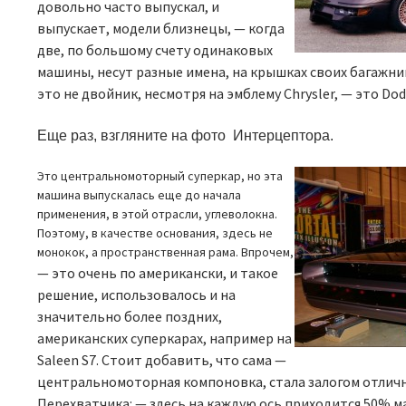
довольно часто выпускал, и
выпускает, модели близнецы,
—
когда
две, по большому счету одинаковых
машины, несут разные имена, на крышках своих багажни
это не двойник, несмотря на эмблему
Chrysler, —
это
Dod
Еще раз, взгляните на фото Интерцептора.
Это центральномоторный суперкар, но эта
машина выпускалась еще до начала
применения, в этой отрасли, углеволокна.
Поэтому, в качестве основания, здесь не
монокок, а пространственная рама. Впрочем,
—
это очень по американски, и такое
решение, использовалось и на
значительно более поздних,
американских суперкарах, например на
Saleen S7.
Стоит добавить, что сама —
центральномоторная компоновка, стала залогом отлич
Перехватчика: — здесь
на каждую ось приходится 50
%
м