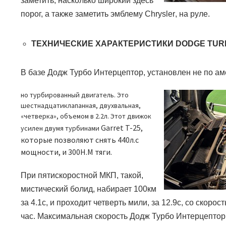
заметить, насколько широкий здесь
порог, а также заметить эмблему
Chrysler
, на руле.
ТЕХНИЧЕСКИЕ ХАРАКТЕРИСТИКИ
DODGE TUR
В базе Додж Турбо Интерцептор, установлен не по ам
но турбированный двигатель. Это
шестнадцатиклапанная, двухвальная,
«четверка», объемом в 2.2л. Этот движок
Garret T-25,
усилен двумя турбинами
которые позволяют снять 440л.с
мощности, и 300Н.М тяги.
При пятискоростной МКП, такой,
мистический болид, набирает 100км
за 4.1с, и проходит четверть мили, за 12.9с, со скоро
час. Максимальная скорость Додж Турбо Интерцептор