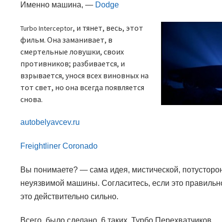
Именно машина,
—
Dodge
, и тянет, весь, этот
Turbo Interceptor
фильм. Она заманивает, в
смертельные ловушки, своих
противников; разбивается, и
взрывается, унося всех виновных на
тот свет, но она всегда появляется
снова.
autobelyavcev.ru
Freightliner Coronado
Вы понимаете? — сама идея, мистической, потусторо
неуязвимой машины. Согласитесь, если это правильно
это действительно сильно.
Всего, было сделано, 6 таких
,
Турбо Перехватчиков.