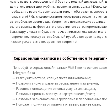
можно назвать совершенным! И без того мощный двухвальный,
двигатель имеет две турбины, позволяя снять целых 440 лошадо
необходимо всего 4.1 секунды для того, чтобы развить скорост
показатели! Я бы с удовольствием посмотрел в реале на этот 
автомобиль во время езды. Уверен, это потрясающие зрелище,
одного взгляда на формы этого спортивного авто, перехватывае
Если, вдруг, когда-нибудь мне посчастливиться оказаться в шта
непременно, посещу автомобильный музей, в котором красуетс
глазами увидеть это невероятное творение!
Сервис онлайн-записи на собственном Telegram
Попробуйте сервис онлайн-записи VisitTime на основе ваш
Telegram-бота:
— Разгрузит мастера, специалиста или компанию;
— Позволит гибко управлять расписанием и загрузкой;
— Разошлет оповещения о новых услугах или акциях;
— Позволит принять оплату на карту/кошелек/счет;
— Позволит записываться на групповые и персональные по
— Поможет получить от клиента отзывы о визите к вам;