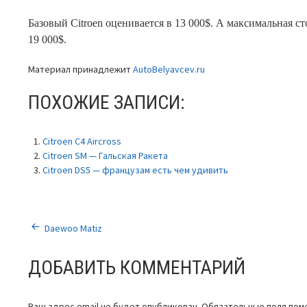
Базовый Citroen оценивается в 13 000$. А максимальная с
19 000$.
Материал принадлежит
AutoBelyavcev.ru
ПОХОЖИЕ ЗАПИСИ:
Citroen C4 Aircross
Citroen SM — Гальская Ракета
Citroen DS5 — французам есть чем удивить
НАВИГАЦИЯ
Daewoo Matiz
ПО
ДОБАВИТЬ КОММЕНТАРИЙ
ЗАПИСЯМ
Ваш адрес email не будет опубликован.
Обязательные поля по