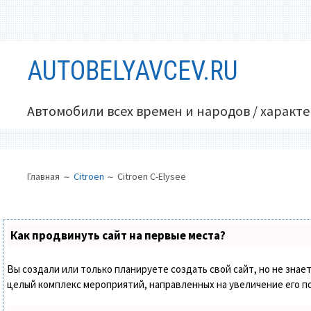
Перейти
AUTOBELYAVCEV.RU
к
содержимому
Автомобили всех времен и народов / характ
ОСНОВНОЕ
ПУТЬ
Главная
Citroen
Citroen C-Elysee
МЕНЮ
НА
САЙТЕ
(ХЛЕБНЫЕ
Как продвинуть сайт на первые места?
КРОШКИ)
Вы создали или только планируете создать свой сайт, но не знает
целый комплекс мероприятий, направленных на увеличение его п