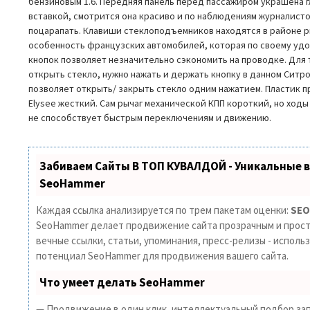
бензиновым 1.6. Передняя панель перед пассажиром украшена 
вставкой, смотрится она красиво и по наблюдениям журналистов
поцарапать. Клавиши стеклоподъемников находятся в районе р
особенность французских автомобилей, которая по своему уд
кнопок позволяет незначительно сэкономить на проводке. Для 
открыть стекло, нужно нажать и держать кнопку в данном Ситр
позволяет открыть/ закрыть стекло одним нажатием. Пластик п
Elysee жесткий. Сам рычаг механической КПП короткий, но ходы
не способствует быстрым переключениям и движению.
Забиваем Сайты В ТОП КУВАЛДОЙ - Уникальные 
SeoHammer
Каждая ссылка анализируется по трем пакетам оценки:
SEO
SeoHammer делает продвижение сайта прозрачным и прост
вечные ссылки, статьи, упоминания, пресс-релизы - исполь
потенциал SeoHammer для продвижения вашего сайта.
Что умеет делать SeoHammer
— Продвижение в один клик, интеллектуальный подбор зап