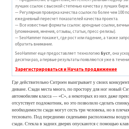
лучших ссылок с высокой степенью качества у лучших бирж
— Регулярная проверка качества ссылок по более чем 100 п
ежедневный пересчет показателей качества проекта.
— Все известные форматы ссылок: арендные ссылки, вечны
(упоминания, мнения, отзывы, статьи, пресс-релизы).
— SeoHammer покажет, где рост или падение, а также запр
обратить внимание.
SeoHammer еще предоставляет технологию
Буст
, она уск
десятки раз, а первые результаты появляются уже в течени
Зарегистрироваться и Начать продвижение
Где действительно Ситроен выигрывает у своих конкуренто
диване. Сзади места много, по простору для ног новый Си
автомобилям класса — «С», а некоторых из них даже прев
отсутствует подлокотник, но это позволило сделать спинк
необходимости сзади могут сесть три человека, но в плеча
тесновато. Под передними сиденьями расположены возду
сзади. Стекла в задних дверях опускаются с помощью кл