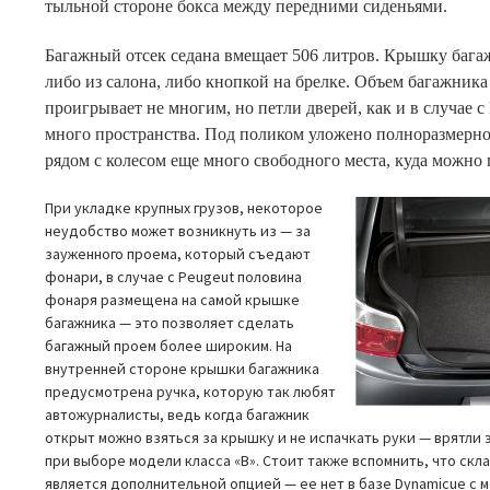
тыльной стороне бокса между передними сиденьями.
Багажный отсек седана вмещает 506 литров. Крышку баг
либо из салона, либо кнопкой на брелке. Объем багажника
проигрывает не многим, но петли дверей, как и в случае с
много пространства. Под поликом уложено полноразмерное
рядом с колесом еще много свободного места, куда можно 
При укладке крупных грузов, некоторое
неудобство может возникнуть из — за
зауженного проема, который съедают
фонари, в случае с Peugeut половина
фонаря размещена на самой крышке
багажника — это позволяет сделать
багажный проем более широким. На
внутренней стороне крышки багажника
предусмотрена ручка, которую так любят
автожурналисты, ведь когда багажник
открыт можно взяться за крышку и не испачкать руки — врятли
при выборе модели класса «B». Стоит также вспомнить, что ск
является дополнительной опцией — ее нет в базе Dynamicue с м