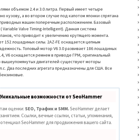
елями объемом 2.4 и 3.0 литра. Первый имеет четыре
о кузову, а во втором случае под капотом японки спрятана
еприводных машин поперечным расположением. Базовый
Variable Valve Timing-Intelligent). Данная система
панов, что приводит к увеличению крутящего момента.
ает 152 лошадиных силы. 2AZ-FE оснащается цепным
адежность. Топовый мотор V6 3.0 развивает 186 лошадиных
 2.4, V6 оснащается ремнем в приводе ГРМ, оригинальный
имо вышеупомянутых двигателей существуют моторы
8л.с. Два последних агрегата предназначены для США. Все
бензиновые.
 Уникальные возможности от SeoHammer
етам оценки:
SEO, Трафик и SMM.
SeoHammer делает
анятием. Ссылки, вечные ссылки, статьи, упоминания,
 потенциал SeoHammer для продвижения вашего сайта.