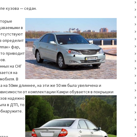
ипе кузова — седан.
оторые
даваемыми в
отсутствуют
аз определит
лпак» фар,
что приводит
ов.
нных на СНГ
вается на
мобиля. В
 на 50мм длиннее, на эти же 50 мм была увеличена и
 зависимости от комплектации
Камри обувается в покрышки
Кузов надежно
ла в ДТП, то
обнаружите.
атое