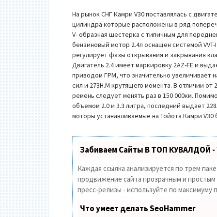
На рынок СНГ Камри V30 поставлялась с двигат
цилиндра которые расположены в ряд поперечн
V- образная шестерка с типичным для передн
бензиновый мотор 2.4л оснащен системой VVT-I ( 
регулирует фазы открывания и закрывания кла
Двигатель 2.4 имеет маркировку 2AZ-FE и выд
приводом ГРМ, что значительно увеличивает н
сил и 273Н.М крутящего момента. В отличии от
ремень следует менять раз в 150 000км. Пом
объемом 2.0 и 3.3 литра, последний выдает 22
моторы устанавливаемые на Тойота Камри V30 
Забиваем Сайты В ТОП КУВАЛДОЙ -
Каждая ссылка анализируется по трем пак
продвижение сайта прозрачным и простым з
пресс-релизы - используйте по максимуму
Что умеет делать SeoHammer