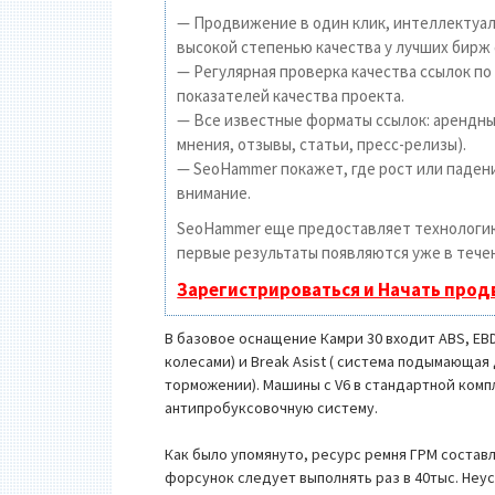
— Продвижение в один клик, интеллектуал
высокой степенью качества у лучших бирж 
— Регулярная проверка качества ссылок по
показателей качества проекта.
— Все известные форматы ссылок: арендные
мнения, отзывы, статьи, пресс-релизы).
— SeoHammer покажет, где рост или падени
внимание.
SeoHammer еще предоставляет технолог
первые результаты появляются уже в течен
Зарегистрироваться и Начать про
В базовое оснащение Камри 30 входит ABS, EB
колесами) и Break Asist ( система подымающа
торможении). Машины с V6 в стандартной ком
антипробуксовочную систему.
Как было упомянуто, ресурс ремня ГРМ составл
форсунок следует выполнять раз в 40тыс. Неу