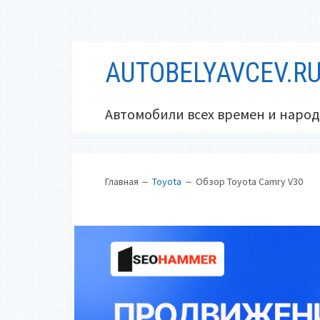
Перейти
AUTOBELYAVCEV.R
к
содержимому
Автомобили всех времен и народ
ОСНОВНОЕ
ПУТЬ
Главная
Toyota
Обзор Toyota Camry V30
МЕНЮ
НА
САЙТЕ
(ХЛЕБНЫЕ
КРОШКИ)