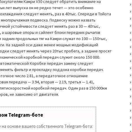
Покупателям Камри V30 следует обратить внимание на
ых лет выпуска он не редко течет — это особенно
охлаждения следует менять, раз в 40тыс. Спереди в Тойота
и многорычажная подвеска. Подвеску можно назвать
чной устойчивости следует менять раз в 30 — 40тыс,
с, а шаровые опоры и сайлент блоки передних рычагов
и задних продольных тяг на Камри служат по 100 — 150тыс,
яги. На задней оси даже менее мощных модификаций
дки следует менять через 20тыс пробега, а задние просят
механической коробкой передач служит около 150 000.
а автоматической Коробке передач замену следует
поменять фильтр и прокладку поддона коробки передач.
аточное число 2.81, а передаточное отношение
ая передача — 3.94, вторая — 2.19, третья — 1.41,
 пятискоростной коробкой передач. Один раз в 150 000км
ров, не зависимо от двигателя.
ном Telegram-боте
 на основе вашего собственного Telegram-бота: