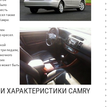
было
шесть
сел также
Камри.
пен
о кресел.
ской
 три педали,
яночного
оих
в может быть
 И ХАРАКТЕРИСТИКИ CAMRY