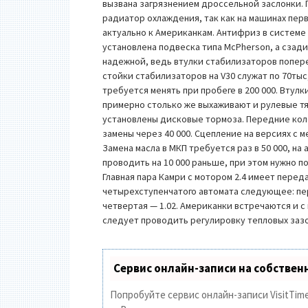
вызвана загрязнением дроссельной заслонки. 
радиатор охлаждения, так как на машинах перв
актуально к Американкам. Антифриз в системе 
установлена подвеска типа McPherson, а сзад
надежной, ведь втулки стабилизаторов попере
стойки стабилизаторов на V30 служат по 70ты
требуется менять при пробеге в 200 000. Втулк
примерно столько же выхаживают и рулевые т
установлены дисковые тормоза. Передние коло
замены через 40 000. Сцепление на версиях с 
Замена масла в МКП требуется раз в 50 000, н
проводить на 10 000 раньше, при этом нужно 
Главная пара Камри с мотором 2.4 имеет перед
четырехступенчатого автомата следующее: перв
четвертая — 1.02. Американки встречаются и с
следует проводить регулировку тепловых зазо
Сервис онлайн-записи на собствен
Попробуйте сервис онлайн-записи VisitTime