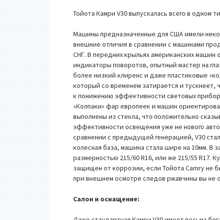
Тойота Камри V30 выпускалась всего в одном т
Машины предназначенные для США имели нек
внешние отличия в сравнении с машинами про
СНГ. В передних крыльях американских машин 
индикаторы поворотов, опытный мастер на гл
более низкий клиренс и даже пластиковые «ко
который со временем затирается и тускнеет, 
к понижению эффективности световых прибор
«Колпаки» фар европеек и машин ориентирова
выполнены из стекла, что положительно сказы
эффективности освещения уже не нового авто
сравнении с предыдущей генерацией, V30 стала
колесная база, машина стала шире на 10мм. В
размерностью 215/60 R16, или же 215/55 R17. 
защищен от коррозии, если Тойота Camry не бы
при внешнем осмотре следов ржавчины вы не 
Салон и оснащение:
Даже стандартная Камри V30 имеет весьма бог