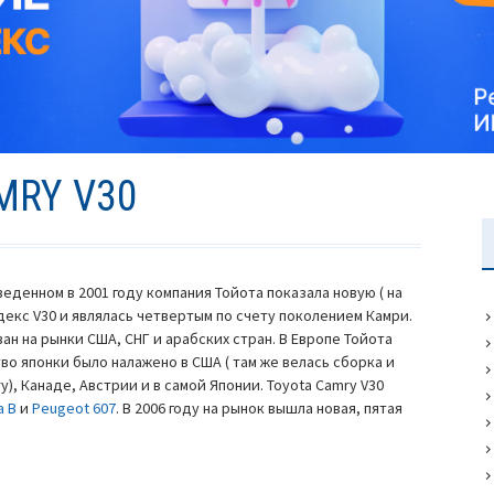
MRY V30
денном в 2001 году компания Тойота показала новую ( на
декс V30 и являлась четвертым по счету поколением Камри.
 на рынки США, СНГ и арабских стран. В Европе Тойота
во японки было налажено в США ( там же велась сборка и
y), Канаде, Австрии и в самой Японии. Toyota Camry V30
a B
и
Peugeot 607
. В 2006 году на рынок вышла новая, пятая