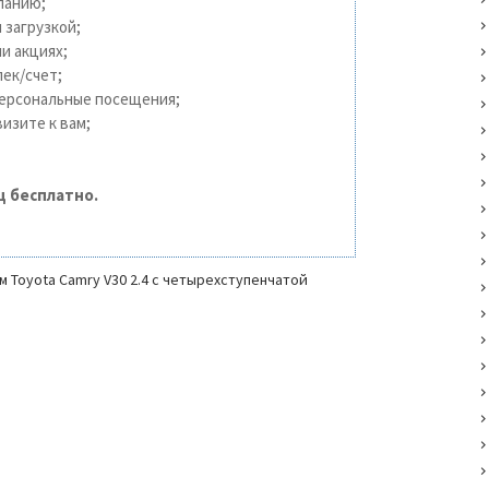
панию;
 загрузкой;
и акциях;
ек/счет;
персональные посещения;
изите к вам;
ц бесплатно.
 Toyota Camry V30 2.4 с четырехступенчатой