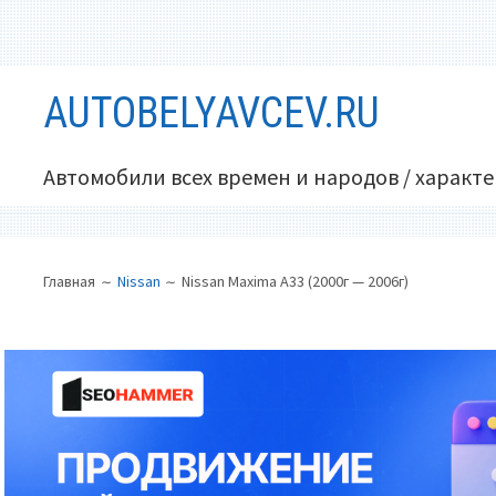
Перейти
AUTOBELYAVCEV.RU
к
содержимому
Автомобили всех времен и народов / характ
ОСНОВНОЕ
ПУТЬ
Главная
Nissan
Nissan Maxima A33 (2000г — 2006г)
МЕНЮ
НА
САЙТЕ
(ХЛЕБНЫЕ
КРОШКИ)