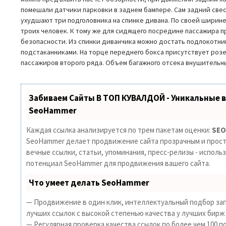
помешали датчики парковки в заднем бампере. Сам задний свес
ухудшают три подголовника на спинке дивана. По своей ширин
троих человек. К тому же для сидящего посредине пассажира 
безопасности. Из спинки диванчика можно достать подлокотни
подстаканниками. На торце переднего бокса присутствует розе
пассажиров второго ряда. Объем багажного отсека внушительны
Забиваем Сайты В ТОП КУВАЛДОЙ - Уникальные 
SeoHammer
Каждая ссылка анализируется по трем пакетам оценки:
SEO
SeoHammer делает продвижение сайта прозрачным и прост
вечные ссылки, статьи, упоминания, пресс-релизы - исполь
потенциал SeoHammer для продвижения вашего сайта.
Что умеет делать SeoHammer
— Продвижение в один клик, интеллектуальный подбор зап
лучших ссылок с высокой степенью качества у лучших бирж
— Регулярная проверка качества ссылок по более чем 100 п