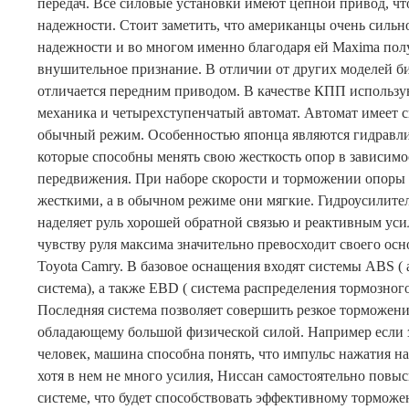
передач. Все силовые установки имеют цепной привод, чт
надежности. Стоит заметить, что американцы очень сильн
надежности и во многом именно благодаря ей Maxima пол
внушительное признание. В отличии от других моделей б
отличается передним приводом. В качестве КПП использу
механика и четырехступенчатый автомат. Автомат имеет 
обычный режим. Особенностью японца являются гидравл
которые способны менять свою жесткость опор в зависимо
передвижения. При наборе скорости и торможении опоры 
жесткими, а в обычном режиме они мягкие. Гидроусилите
наделяет руль хорошей обратной связью и реактивным уси
чувству руля максима значительно превосходит своего ос
Toyota Camry. В базовое оснащения входят системы ABS (
система), а также EBD ( система распределения тормозного 
Последняя система позволяет совершить резкое торможени
обладающему большой физической силой. Например если 
человек, машина способна понять, что импульс нажатия на
хотя в нем не много усилия, Ниссан самостоятельно повы
системе, что будет способствовать эффективному торможе