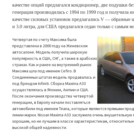
качестве опций предлагался кондиционер, две подушки бе
генерация производилась с 1994 по 1999 год и получила и
качестве силовых установок предлагались V — образные ш
и 3.0 литра, для США предлагался седан только с самым 
Четвертая по счету Максима была
представлена в 2000 году на Женевском
автосалоне. Модель получила широкую
популярность в США, СНГ, а также в арабских
странах. Как и ранее на внутренний рынок
Максима шла под именем Cefiro. В
Соединенных штатах модель продавалась и
под брендом Infiniti. Сборка Maxima A33
осуществлялась в Японии, Англии и США.
После окончания производства четвертой
генерации, в Европу начали поставляться
автомобили под именем Teana, которые являются прямыми про
линии марки. Nissan Maxima A33 заслужила очень внушительную
хорошим, но не лучшим в классе характеристикам, относительн
высокой общей надежности.