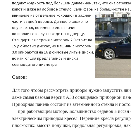
подают жидкость под большим давлением, так, что она отража
капот и даже на лобовое стекло. Сами фары на большинстве м
внимание на отдельное «окошко» в задней
части задней дверцы. Данное окошко не
опускается, но именно его наличие
позволяет стеклу «заходить» в дверцу.
Стандартная версия с мотором 2.0 стоит на
15 дюймовых дисках, но машины с мотором
3.0 опираются на 16 дюймовые литые диски,
но как опция предлагались и диски
семнадцатого диаметра.
Салон:
Для того чтобы рассмотреть приборы нужно запустить двиг
даже самая базовая версия A33 оснащалась приборной пане
Приборная панель состоит из затемненного стекла и пост
— при работающем моторе. Большинство седанов Ниссан
электрическим приводом кресел. Передние кресла регулир
плоскостях: высота подушки, продольная регулировка, на