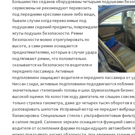
Большинство седанов оборудованы четырьмя подушками безоп
сервисмены не рекомендуют перевозить
под передними креслами какие либо вещи,
бывали случаи когда перевозимые под
подушками сидений предметы, повреждали
жгуты подушек безопасности. Ремни
безопасности можно отрегулировать по
высоте, а сами ремни оснащаются
преднатяжителями, которые в случае удара
подтягивают ремни, что положительно
сказывается на безопасности водителя и
переднего пассажира. Активные
подголовники защищают водителя и переднего пассажира от уд
Ниссан сзади, активные подголовники пододвигаются поближе к
значительных «телепаний» головы и шеи. Шумоизоляция бизнес
высокой оценки. На холостом ходу двигатель не слышен совсем,
только стрелка тахометра, даже до четырех тысяч оборотов в 
разговаривать шепотом. Исправный мотор не передает вибрац
балансировка. Специальные стекла с ультрафиолетовым филь
в салоне людей. Салонное зеркало оснащается функцией само
водителя от ослепления фарами позади идущего автомобиля. 
можно предъявить насчет обзорности, при движении задним ход