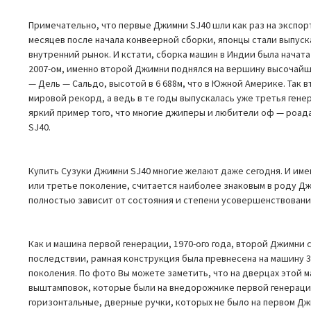
Примечательно, что первые Джимни SJ40 шли как раз на экспор
месяцев после начала конвеерной сборки, японцы стали выпуск
внутренний рынок. И кстати, сборка машин в Индии была начата 
2007-ом, именно второй Джимни поднялся на вершину высочайше
— Дель — Сальдо, высотой в 6 688м, что в Южной Америке. Так
мировой рекорд, а ведь в те годы выпускалась уже третья ген
яркий пример того, что многие джиперы и любители оф — роад
SJ40.
Купить Сузуки Джимни SJ40 многие желают даже сегодня. И име
или третье поколение, считается наиболее знаковым в роду Д
полностью зависит от состояния и степени усовершенствовани
Как и машина первой генерации, 1970-ого года, второй Джимни с
последствии, рамная конструкция была превнесена на машину 3-
поколения. По фото Вы можете заметить, что на дверцах этой 
выштамповок, которые были на внедорожнике первой генерации
горизонтальные, дверные ручки, которых не было на первом Д