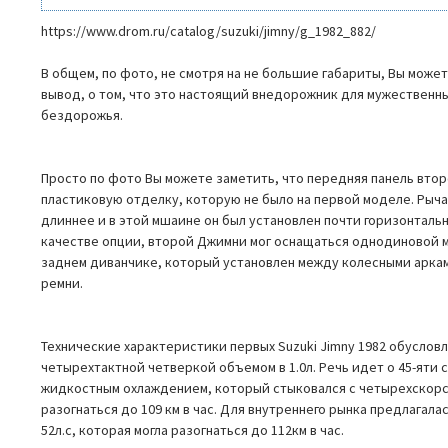
https://www.drom.ru/catalog/suzuki/jimny/g_1982_882/
В общем, по фото, не смотря на не большие габариты, Вы може
вывод, о том, что это настоящий внедорожник для мужественн
бездорожья.
Просто по фото Вы можете заметить, что передняя панель вто
пластиковую отделку, которую не было на первой моделе. Рыча
длиннее и в этой мшаине он был установлен почти горизонтальн
качестве опции, второй Джимни мог оснащаться однодиновой м
заднем диванчике, который установлен между колесными арка
ремни.
Технические характеристики первых Suzuki Jimny 1982 обуслов
четырехтактной четверкой объемом в 1.0л. Речь идет о 45-яти 
жидкостным охлаждением, который стыковался с четырехскорс
разогнаться до 109 км в час. Для внутреннего рынка предлагал
52л.с, которая могла разогнаться до 112км в час.