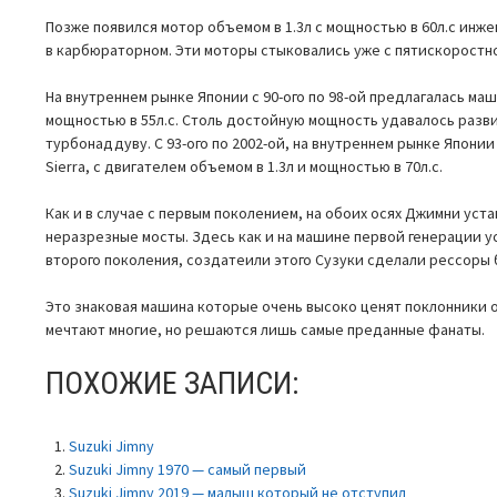
Позже появился мотор объемом в 1.3л с мощностью в 60л.с инже
в карбюраторном. Эти моторы стыковались уже с пятискоростн
На внутреннем рынке Японии с 90-ого по 98-ой предлагалась маш
мощностью в 55л.с. Столь достойную мощность удавалось разв
турбонаддуву. С 93-ого по 2002-ой, на внутреннем рынке Япон
Sierra, с двигателем объемом в 1.3л и мощностью в 70л.с.
Как и в случае с первым поколением, на обоих осях Джимни уст
неразрезные мосты. Здесь как и на машине первой генерации у
второго поколения, создатеили этого Сузуки сделали рессоры 
Это знаковая машина которые очень высоко ценят поклонники 
мечтают многие, но решаются лишь самые преданные фанаты.
ПОХОЖИЕ ЗАПИСИ:
Suzuki Jimny
Suzuki Jimny 1970 — самый первый
Suzuki Jimny 2019 — малыш который не отступил