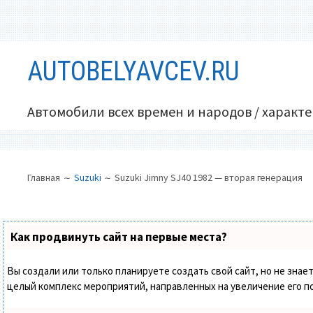
Перейти
AUTOBELYAVCEV.RU
к
содержимому
Автомобили всех времен и народов / характ
ОСНОВНОЕ
ПУТЬ
Главная
Suzuki
Suzuki Jimny SJ40 1982 — вторая генерация
МЕНЮ
НА
САЙТЕ
(ХЛЕБНЫЕ
Как продвинуть сайт на первые места?
КРОШКИ)
Вы создали или только планируете создать свой сайт, но не знает
целый комплекс мероприятий, направленных на увеличение его п