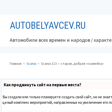
Перейти
AUTOBELYAVCEV.RU
к
содержимому
Автомобили всех времен и народов / характ
ОСНОВНОЕ
ПУТЬ
Главная
Scania
Scania 113 — старая, добрая «скамейка»
МЕНЮ
НА
САЙТЕ
(ХЛЕБНЫЕ
Как продвинуть сайт на первые места?
КРОШКИ)
Вы создали или только планируете создать свой сайт, но не знает
целый комплекс мероприятий, направленных на увеличение его п