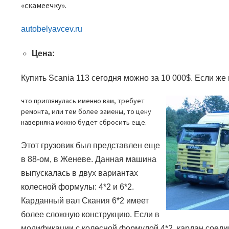
«скамеечку».
autobelyavcev.ru
Цена:
Купить
Scania 113
сегодня можно за 10 000
$.
Если же
что приглянулась именно вам, требует
ремонта, или тем более замены, то цену
наверняка можно будет сбросить еще.
Этот грузовик был представлен еще
в 88-ом, в Женеве. Данная машина
выпускалась в двух вариантах
колесной формулы: 4*2 и 6*2.
Карданный вал Скания 6*2 имеет
более сложную конструкцию. Если в
модификации с колесной формулой 4*2, кардан соеди