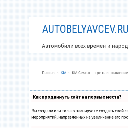
Перейти
AUTOBELYAVCEV.R
к
содержимому
Автомобили всех времен и народ
ОСНОВНОЕ
ПУТЬ
Главная
KIA
KIA Cerato — третье поколение
МЕНЮ
НА
САЙТЕ
(ХЛЕБНЫЕ
Как продвинуть сайт на первые места?
КРОШКИ)
Вы создали или только планируете создать свой са
мероприятий, направленных на увеличение его по