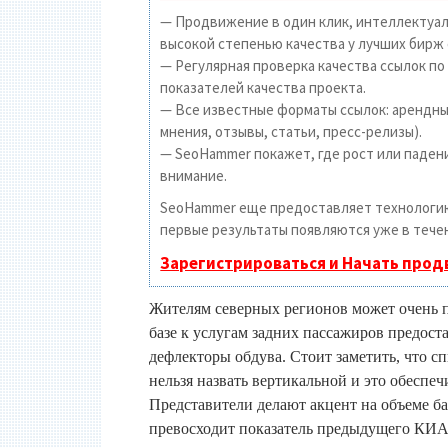
— Продвижение в один клик, интеллектуал
высокой степенью качества у лучших бирж 
— Регулярная проверка качества ссылок по
показателей качества проекта.
— Все известные форматы ссылок: арендные
мнения, отзывы, статьи, пресс-релизы).
— SeoHammer покажет, где рост или падени
внимание.
SeoHammer еще предоставляет технолог
первые результаты появляются уже в течен
Зарегистрироваться и Начать про
Жителям северных регионов может очень п
базе к услугам задних пассажиров предос
дефлекторы обдува. Стоит заметить, что с
нельзя назвать вертикальной и это обеспе
Представители делают акцент на объеме ба
превосходит показатель предыдущего КИА