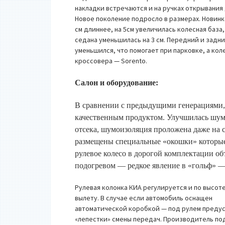
накладки встречаются и на ручках открывания
Новое поколение подросло в размерах. Новинка
см длиннее, на 5см увеличилась колесная база,
седана уменьшилась на 3 см. Передний и задни
уменьшился, что помогает при парковке, а кол
кроссовера — Sorento.
Салон и оборудование:
В сравнении с предыдущими генерациями, 
качественным продуктом. Улучшилась шум
отсека, шумоизоляция проложена даже на с
размещены специальные «окошки» которые
рулевое колесо в дорогой комплектации об
подогревом — редкое явление в «гольф» —
Рулевая колонка КИА регулируется и по высоте
вылету. В случае если автомобиль оснащен
автоматической коробкой — под рулем преду
«лепестки» смены передач. Производитель по