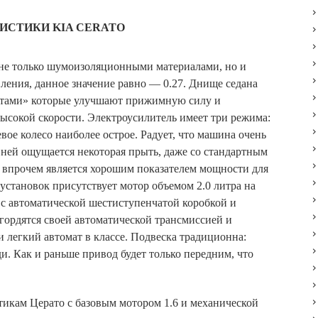
ИСТИКИ KIA CERATO
 не только шумоизоляционными материалами, но и
ения, данное значение равно — 0.27. Днище седана
тами» которые улучшают прижимную силу и
ысокой скорости. Электроусилитель имеет три режима:
левое колесо наиболее острое. Радует, что машина очень
в ней ощущается некоторая прыть, даже со стандартным
о впрочем является хорошим показателем мощности для
 установок присутствует мотор объемом 2.0 литра на
я с автоматической шестиступенчатой коробкой и
гордятся своей автоматической трансмиссией и
 легкий автомат в классе. Подвеска традиционна:
ди. Как и раньше привод будет только передним, что
икам Церато с базовым мотором 1.6 и механической