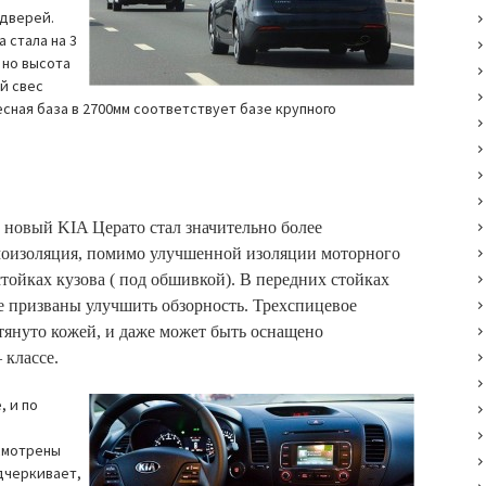
 дверей.
 стала на 3
 но высота
й свес
есная база в 2700мм соответствует базе крупного
новый KIA Церато стал значительно более
оизоляция, помимо улучшенной изоляции моторного
тойках кузова ( под обшивкой). В передних стойках
 призваны улучшить обзорность. Трехспицевое
тянуто кожей, и даже может быть оснащено
 классе.
, и по
смотрены
дчеркивает,