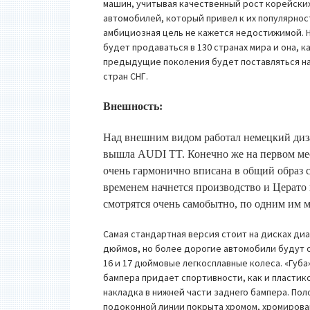
машин, учитывая качественный рост корейски
автомобилей, который привел к их популярнос
амбициозная цель не кажется недостижимой. 
будет продаваться в 130 странах мира и она, ка
предыдущие поколения будет поставляться н
стран СНГ.
Внешность:
Над внешним видом работал немецкий диз
вышла AUDI TT. Конечно же на первом мес
очень гармонично вписана в общий образ с
временем начнется производство и Церато
смотрятся очень самобытно, по одним им 
Самая стандартная версия стоит на дисках ди
дюймов, но более дорогие автомобили будут 
16 и 17 дюймовые легкосплавные колеса. «Губа
бампера придает спортивности, как и пластик
накладка в нижней части заднего бампера. Пол
подоконной линии покрыта хромом, хромиров