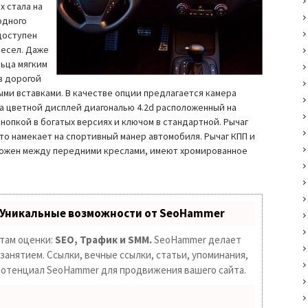
х стала на
одного
доступен
ресел. Даже
ьца мягким
в дорогой
и вставками. В качестве опции предлагается камера
на цветной дисплей диагональю 4.2d расположенный на
нопкой в богатых версиях и ключом в стандартной. Рычаг
то намекает на спортивный манер автомобиля. Рычаг КПП и
ложен между передними креслами, имеют хромированное
 Уникальные возможности от SeoHammer
етам оценки:
SEO, Трафик и SMM.
SeoHammer делает
анятием. Ссылки, вечные ссылки, статьи, упоминания,
 потенциал SeoHammer для продвижения вашего сайта.