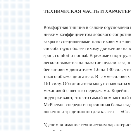
ТЕХНИЧЕСКАЯ ЧАСТЬ И ХАРАКТЕР
Комфортная тишина в салоне обусловлена
низким коэффициентом лобового сопротивл
закрыто специальными пластиковыми «щи
способствуют более тихому движению на в
sport, comfort и normal. В режиме спорт ру
легко отзывается на нажатие педали газа, 
бензиновым двигателем 1.6 на 130 сил, чт
такого объема двигателя. В гамме силовых
161 силу. Оба двигателя могут стыковатьс
механикой с шестью передачами. Корейцы 
подчеркивают, что это самый компактный и
McPherson спереди и торсионная балка сза
логично и традиционно для класса — «C».
Уделим внимание техническим характерист