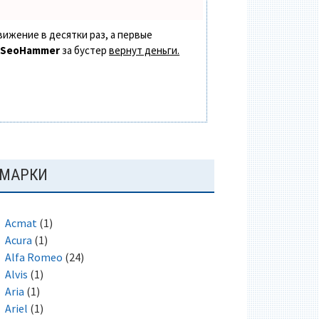
вижение в десятки раз, а первые
в
SeoHammer
за бустер
вернут деньги.
ОСНОВНАЯ
МАРКИ
ПАНЕЛЬ
Acmat
(1)
Acura
(1)
Alfa Romeo
(24)
Alvis
(1)
Aria
(1)
Ariel
(1)