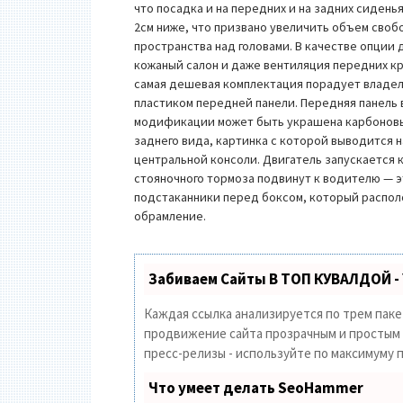
что посадка и на передних и на задних сиденья
2см ниже, что призвано увеличить объем своб
пространства над головами. В качестве опции 
кожаный салон и даже вентиляция передних к
самая дешевая комплектация порадует владел
пластиком передней панели. Передняя панель 
модификации может быть украшена карбоновым
заднего вида, картинка с которой выводится 
центральной консоли. Двигатель запускается к
стояночного тормоза подвинут к водителю — э
подстаканники перед боксом, который распо
обрамление.
Забиваем Сайты В ТОП КУВАЛДОЙ -
Каждая ссылка анализируется по трем пак
продвижение сайта прозрачным и простым з
пресс-релизы - используйте по максимуму
Что умеет делать SeoHammer