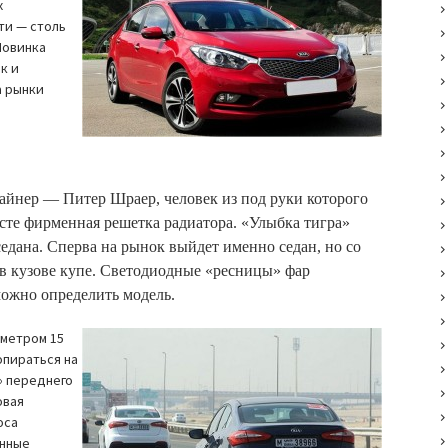
х
ти — столь
Новинка
к и
а рынки
айнер — Питер Шраер, человек из под руки которого
те фирменная решетка радиатора. «Улыбка тигра»
едана. Сперва на рынок выйдет именно седан, но со
 в кузове купе. Светодиодные «ресницы» фар
можно определить модель.
аметром 15
опираться на
» переднего
овая
оса
анные