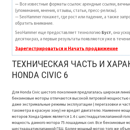
— Все известные форматы ссылок: арендные ссылки, вечны
(упоминания, мнения, отзывы, статьи, пресс-релизы).
— SeoHammer покажет, где рост или падение, а также запр
обратить внимание.
SeoHammer еще предоставляет технологию
Буст
, она уск
десятки раз, а первые результаты появляются уже в течени
Зарегистрироваться и Начать продвижение
ТЕХНИЧЕСКАЯ ЧАСТЬ И ХАР
HONDA CIVIC 6
Для Honda Civic шестого поколения предлагалась широкая лине
бензиновые моторы отличаются высокой литровой мощностью и
даже экстримальные режимы эксплуатации ( перегазовки и част
тахометра в красную зону) не вредят двигателю. Наименее мощ
моторов Хонда Цивик является 1.4 с шестнадцатиклапанной гол
мощность данного мотора 75 лошадиных сил. Все бензиновые мо
шестнадцатиклапанной ГБЦ. Более мощный мотор того же объема