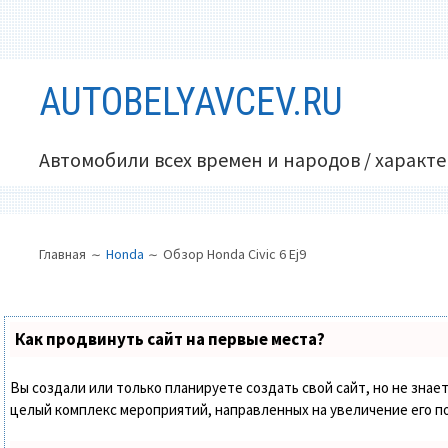
Перейти
AUTOBELYAVCEV.RU
к
содержимому
Автомобили всех времен и народов / характ
ОСНОВНОЕ
ПУТЬ
Главная
Honda
Обзор Honda Civic 6 Ej9
МЕНЮ
НА
САЙТЕ
(ХЛЕБНЫЕ
Как продвинуть сайт на первые места?
КРОШКИ)
Вы создали или только планируете создать свой сайт, но не знает
целый комплекс мероприятий, направленных на увеличение его п