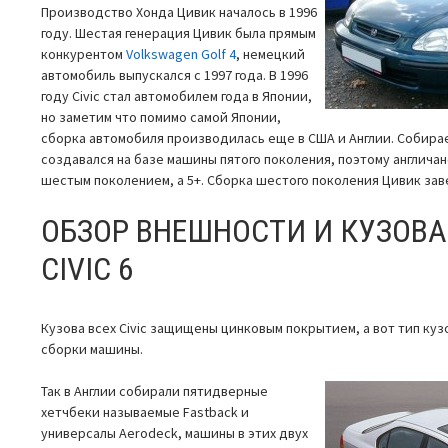
Производство Хонда Цивик началось в 1996
году. Шестая генерация Цивик была прямым
конкурентом
Volkswagen Golf 4
, немецкий
автомобиль выпускался с 1997 года. В 1996
году Civic стал автомобилем года в Японии,
но заметим что помимо самой Японии,
сборка автомобиля производилась еще в США и Англии. Собирае
создавался на базе машины пятого поколения, поэтому англичан
шестым поколением, а 5+. Сборка шестого поколения Цивик заве
ОБЗОР ВНЕШНОСТИ И КУЗОВА
CIVIC 6
Кузова всех Civic защищены цинковым покрытием, а вот тип куз
сборки машины.
Так в Англии собирали пятидверные
хетчбеки называемые Fastback и
универсалы Aerodeck, машины в этих двух