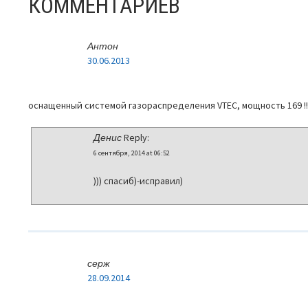
ЗАПИСЯМ
КОММЕНТАРИЕВ
Антон
30.06.2013
оснащенный системой газораспределения VTEC, мощность 169 !!!
Денис
Reply:
6 сентября, 2014 at 06:52
))) спасиб)-исправил)
серж
28.09.2014