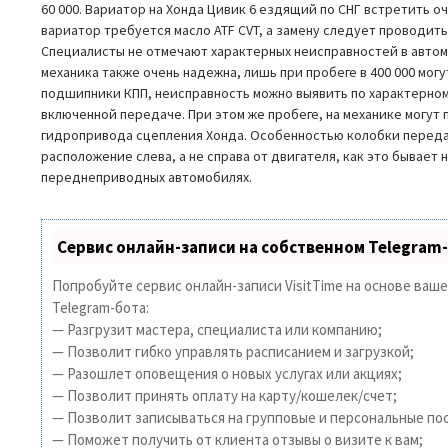
60 000. Вариатор на Хонда Цивик 6 ездящий по СНГ встретить оч
вариатор требуется масло ATF CVT, а замену следует проводить
Специалисты не отмечают характерных неисправностей в авто
механика также очень надежна, лишь при пробеге в 400 000 могу
подшипники КПП, неисправность можно выявить по характерному
включенной передаче. При этом же пробеге, на механике могут
гидропривода сцепления Хонда. Особенностью колобки переда
расположение слева, а не справа от двигателя, как это бывает
переднеприводных автомобилях.
Сервис онлайн-записи на собственном Telegram
Попробуйте сервис онлайн-записи VisitTime на основе ваш
Telegram-бота:
— Разгрузит мастера, специалиста или компанию;
— Позволит гибко управлять расписанием и загрузкой;
— Разошлет оповещения о новых услугах или акциях;
— Позволит принять оплату на карту/кошелек/счет;
— Позволит записываться на групповые и персональные по
— Поможет получить от клиента отзывы о визите к вам;