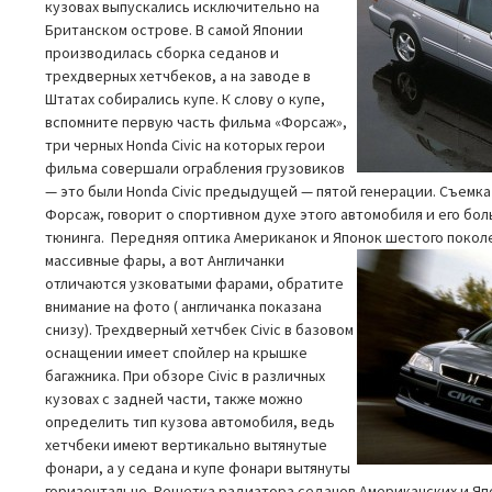
кузовах выпускались исключительно на
Британском острове. В самой Японии
производилась сборка седанов и
трехдверных хетчбеков, а на заводе в
Штатах собирались купе. К слову о купе,
вспомните первую часть фильма «Форсаж»,
три черных Honda Civic на которых герои
фильма совершали ограбления грузовиков
— это были Honda Civic предыдущей — пятой генерации. Съемка
Форсаж, говорит о спортивном духе этого автомобиля и его бо
тюнинга. Передняя оптика Американок и Японок шестого покол
массивные фары,
а вот Англичанки
отличаются узковатыми фарами, обратите
внимание на фото ( англичанка показана
снизу). Трехдверный хетчбек Civic в базовом
оснащении имеет спойлер на крышке
багажника. При обзоре Civic в различных
кузовах с задней части, также можно
определить тип кузова автомобиля, ведь
хетчбеки имеют вертикально вытянутые
фонари, а у седана и купе фонари вытянуты
горизонтально. Решетка радиатора седанов Американских и Яп