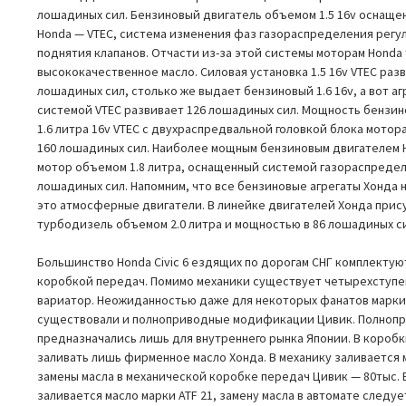
лошадиных сил. Бензиновый двигатель объемом 1.5 16v оснащ
Honda — VTEC, система изменения фаз газораспределения регу
поднятия клапанов. Отчасти из-за этой системы моторам Honda
высококачественное масло. Силовая установка 1.5 16v VTEC раз
лошадиных сил, столько же выдает бензиновый 1.6 16v, а вот агре
системой VTEC развивает 126 лошадиных сил. Мощность бензи
1.6 литра 16v VTEC с двухраспредвальной головкой блока мото
160 лошадиных сил. Наиболее мощным бензиновым двигателем Ho
мотор объемом 1.8 литра, оснащенный системой газораспредел
лошадиных сил. Напомним, что все бензиновые агрегаты Хонда
это атмосферные двигатели. В линейке двигателей Хонда прис
турбодизель объемом 2.0 литра и мощностью в 86 лошадиных с
Большинство Honda Civic 6 ездящих по дорогам СНГ комплекту
коробкой передач. Помимо механики существует четырехступе
вариатор. Неожиданностью даже для некоторых фанатов марки 
существовали и полноприводные модификации Цивик. Полноп
предназначались лишь для внутреннего рынка Японии. В короб
заливать лишь фирменное масло Хонда. В механику заливается 
замены масла в механической коробке передач Цивик — 80тыс. 
заливается масло марки ATF 21, замену масла в автомате след