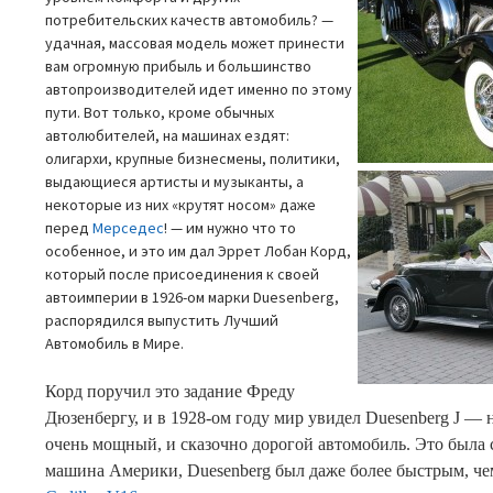
потребительских качеств автомобиль? —
удачная, массовая модель может принести
вам огромную прибыль и большинство
автопроизводителей идет именно по этому
пути. Вот только, кроме обычных
автолюбителей, на машинах ездят:
олигархи, крупные бизнесмены, политики,
выдающиеся артисты и музыканты,
а
некоторые из них «крутят носом» даже
перед
Мерседес
! — им нужно что то
особенное, и это им дал Эррет Лобан Корд,
который после присоединения к своей
автоимперии в 1926-ом марки Duesenberg,
распорядился выпустить Лучший
Автомобиль в Мире.
Корд поручил это задание Фреду
Дюзенбергу, и в 1928-ом году мир увидел Duesenberg J — 
очень мощный, и сказочно дорогой автомобиль. Это была 
машина Америки, Duesenberg был даже более быстрым, че