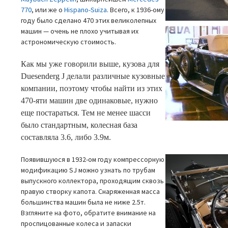
770
, или же о
Hispano-Suiza
. Всего, к 1936-ому
году было
сделано 470 этих великолепных
машин — очень не плохо учитывая их
астрономическую стоимость.
Как мы уже говорили выше, кузова для
Duesenderg J делали различные кузовные
компании, поэтому чтобы найти из этих
470-яти машин две одинаковые, нужно
еще постараться. Тем не менее шасси
было стандартным, колесная база
составляла 3.6, либо 3.9м.
Появившуюся в 1932-ом году компрессорную
модификацию SJ можно узнать по трубам
выпускного коллектора, проходящим сквозь
правую створку капота. Снаряженная масса
большинства машин была не ниже 2.5т.
Взгляните на фото, обратите внимание на
проспицованные колеса и запаски