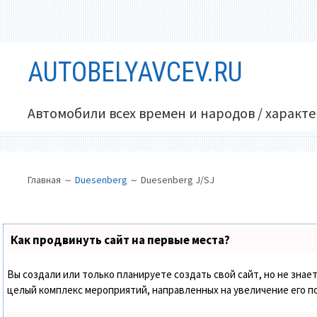
Перейти
AUTOBELYAVCEV.RU
к
содержимому
Автомобили всех времен и народов / характ
ОСНОВНОЕ
ПУТЬ
Главная
Duesenberg
Duesenberg J/SJ
МЕНЮ
НА
САЙТЕ
(ХЛЕБНЫЕ
Как продвинуть сайт на первые места?
КРОШКИ)
Вы создали или только планируете создать свой сайт, но не знает
целый комплекс мероприятий, направленных на увеличение его п