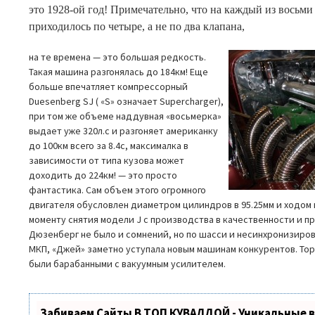
это 1928-ой год! Примечательно, что на каждый из восьм
приходилось по четыре, а не по два клапана,
на те времена — это большая редкость.
Такая машина разгонялась до 184км! Еще
больше впечатляет компрессорный
Duesenberg SJ ( «S» означает Supercharger),
при том же объеме наддувная «восьмерка»
выдает уже 320л.с и разгоняет американку
до 100км всего за 8.4с, максималка в
зависимости от типа кузова может
доходить до 224км! — это просто
фантастика. Сам объем этого огромного
двигателя обусловлен диаметром цилиндров в 95.25мм и ходом 
моменту снятия модели J с производства в качественности и п
Дюзенберг не было и сомнений, но по шасси и несинхронизиро
МКП, «Джей» заметно уступала новым машинам конкурентов. Тор
были барабанными с вакуумным усилителем.
Забиваем Сайты В ТОП КУВАЛДОЙ - Уникальные 