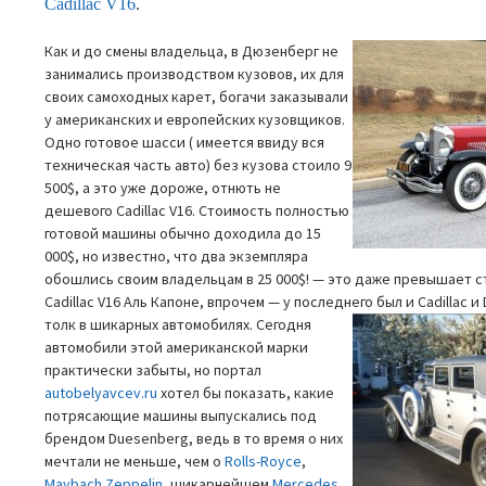
Cadillac V16
.
Как и до смены владельца, в Дюзенберг не
занимались производством кузовов, их для
своих самоходных карет, богачи заказывали
у американских и европейских кузовщиков.
Одно готовое шасси ( имеется ввиду вся
техническая часть авто) без кузова стоило 9
500$, а это уже дороже, отнють не
дешевого Cadillac V16. Стоимость полностью
готовой машины обычно доходила до 15
000$, но известно, что два экземпляра
обошлись своим владельцам в 25 000$! — это даже превышает 
Cadillac V16 Аль Капоне, впрочем — у последнего был и Cadillac и
толк в шикарных автомобилях. Сегодня
автомобили этой американской марки
практически забыты, но портал
autobelyavcev.ru
хотел бы показать, какие
потрясающие машины выпускались под
брендом Duesenberg, ведь в то время о них
мечтали не меньше, чем о
Rolls-Royce
,
Maybach Zeppelin
, шикарнейшем
Mercedes