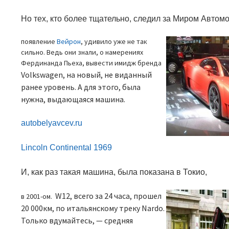
Но тех, кто более тщательно, следил за Миром Автом
появление
Вейрон
, удивило уже не так
сильно. Ведь они знали, о намерениях
Фердинанда Пьеха, вывести имидж бренда
Volkswagen,
на новый, не виданный
ранее уровень. А для этого, была
нужна, выдающаяся машина.
autobelyavcev.ru
Lincoln Continental 1969
И, как раз такая машина, была показана в Токио,
W12
, всего за 24 часа, прошел
в 2001-ом.
20 000км, по итальянскому треку
Nardo.
Только вдумайтесь,
—
средняя