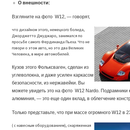
О внешности:
Взгляните на фото
W12,
— говорят,
что дизайном этого, немецкого болида,
Джорджетто Джуджаро, занимался по
просьбе самого Фердинанда Пьеха. Что не
говори о этом авто, но это два Великих
Человека, в мире автомобилей.
Кузов этого Фольксваген, сделан из
углеволокна, и даже усилен каркасом
безопасности, из нержавейки. Вы
можете увидеть это на фото
W12 Nardo.
Подрамники к
алюминия,
—
это еще один вклад, в облегчение конст
Только представьте, что при массе огромного
W12
в 2
( с навесным оборудованием), снаряженная