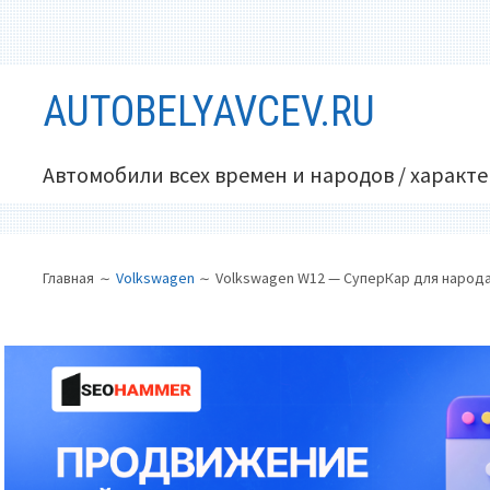
Перейти
AUTOBELYAVCEV.RU
к
содержимому
Автомобили всех времен и народов / характ
ОСНОВНОЕ
ПУТЬ
Главная
Volkswagen
Volkswagen W12 — СуперКар для народ
МЕНЮ
НА
САЙТЕ
(ХЛЕБНЫЕ
КРОШКИ)