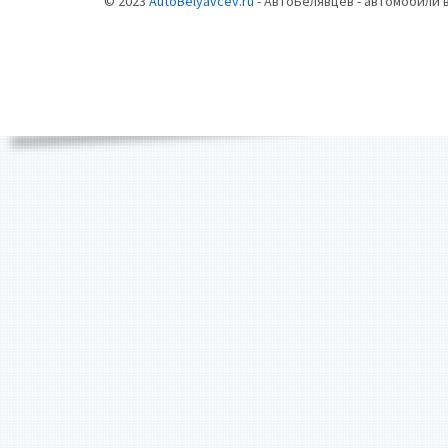
© 2023
AutoBelyavcev.ru
- АвтоБелявцев - автомобили 