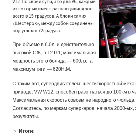
V12.
По своей сути, это два
V6,
каждый
из которых имеет развал цилиндров
всего в 15 градусов. А блоки самих
«Шестерок», между собой соединены
под углом в 72градуса.
При объеме в 6.0л, и действительно
высокой СЖ, в 12.0:
1;
максимальная
мощность этого болида — 600л.с, а
максимум тяги — 620Н.М.
С таким вот, супердвигателем; шестискоростной механ
приводе;
VW W12,
способен разогнаться до 100км в час
Максимальная скорость совсем не народного Фольца
Согласитесь, по меркам суперкаров, начала 2000-ых,
результаты.
Итоги: