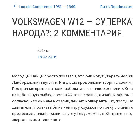
НАВИГАЦИЯ
Lincoln Continental 1961 — 1969
Buick Roadmaste
ПО
VOLKSWAGEN W12 — СУПЕРКА
ЗАПИСЯМ
НАРОДА?
: 2 КОММЕНТАРИЯ
sidora
18.02.2016
Молодцы. Немцы просто показали, что они могут утереть нос эт
Ламборджини и Бугатти. И дальше продолжили творить свои «
Прозрачная крыша из поликарбоната — отличное решение. Кстат
на небольшую рыбку, сомика 🙂 Но все равно, дизайн и оформле
согласно, что он менее красив, чем его конкуренты. Эх, послуша
двигатель , проехать бы на нем пару кружков по треку… Жаль то
продолжил дальше развивать эту тему, может, действительно,
«народными» и такие авто.