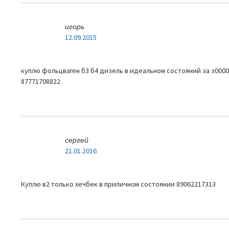
игорь
12.09.2015
куплю фольцваген б3 б4 дизель в идеальном состояний за з0000
87771708822
сергей
21.01.2016
Куплю в2 только хечбек в приличном состоянии 89062217313