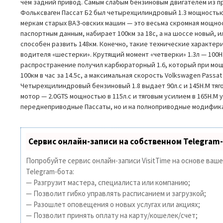
чем задний привод. Самым слабым бензиновым двигателем из п
Фольксваген Пассат Б2 был четырехцилиндровый 1.3 мощностью 
меркам старых ВАЗ-овских машин — это весьма скромная мощност
паспортным данным, набирает 100км за 18с, а на шоссе новый, 
способен развить 148км. Конечно, такие технические характер
водителя «шестерки». Крутящий момент «четверки» 1.3л — 100
распространение получил карбюраторный 1.6, который при мощн
100км в час за 14.5с, а максимальная скорость Volkswagen Passat 
Четырехцилиндровый бензиновый 1.8 выдает 90л.с и 145Н.М тяг
мотор — 2.0GTS мощностью в 115л.с и тяговым усилием в 165Н.М 
переднеприводные Пассаты, но и на полноприводные модифика
Сервис онлайн-записи на собственном Telegram
Попробуйте сервис онлайн-записи VisitTime на основе ваш
Telegram-бота:
— Разгрузит мастера, специалиста или компанию;
— Позволит гибко управлять расписанием и загрузкой;
— Разошлет оповещения о новых услугах или акциях;
— Позволит принять оплату на карту/кошелек/счет;