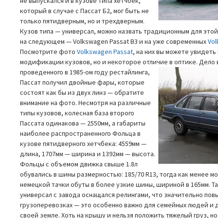
не выпускался и в кузове типа хетчбек,
который в случае с Пассат Б2, мог быть не
только пятидверным, но и трехдверным.
Кузов типа — универсал, можно назвать традиционным для этой
на следующем — Volkswagen Passat B3 и на уже современных
Vol
Посмотрите фото
Volkswagen Passat
, на них вы можете увидеть
модификации кузовов, но и некоторое отличие в оптике. Дело в
проведенного в 1985-ом году рестайлинга,
Пассат получил двойные фары, которые
состоят как бы из двух линз — обратите
внимание на фото. Несмотря на различные
типы кузовов, колесная база второго
Пассата одинакова — 2550мм, а габариты
наиболее распространенного Фольца в
кузове пятидверного хетчбека: 4559мм —
длина, 1707мм — ширина и 1392мм — высота.
Фольцы с объемом движка свыше 1.8л
обувались в шины размерностью: 185/70 R13, тогда как менее
немецкой тачки обуты в более узкие шины, шириной в 165мм. Т
универсал с завода оснащался релингами, что значительно по
грузоперевозках — это особенно важно для семейных людей и
своей земле. Хоть на крышу и нельзя положить тяжелый груз, н