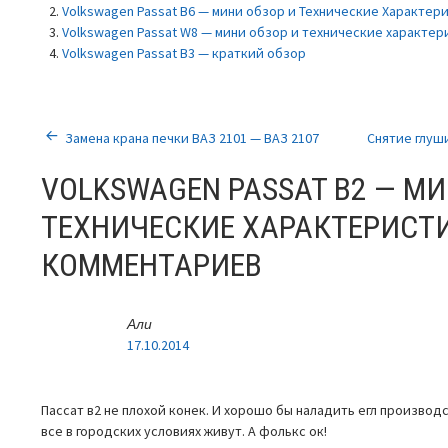
Volkswagen Passat B6 — мини обзор и Технические Характер
Volkswagen Passat W8 — мини обзор и технические характе
Volkswagen Passat B3 — краткий обзор
НАВИГАЦИЯ
Замена крана печки ВАЗ 2101 — ВАЗ 2107
Снятие глуши
ПО
VOLKSWAGEN PASSAT B2 — МИ
ЗАПИСЯМ
ТЕХНИЧЕСКИЕ ХАРАКТЕРИСТ
КОММЕНТАРИЕВ
Али
17.10.2014
Пассат в2 не плохой конек. И хорошо бы наладить егл производс
все в городских условиях живут. А фолькс ок!