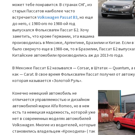
может тебе понравится. В странах СНГ, из
старых Пассатов наиболее часто
встречается
Volkswagen Passat B3
, но еще
до него, с 1980-ого по 1988-ой год
выпускался Фольксваген Пассат Б2. Хочу
заметить, что кроме Германии, эта машина
производилась в Мексике, Аргентине, Бразилии и Китае. Если 
было свернуто еще в 1988-ом, то в Бразилии, Пассат Б2 выпускал
Китайские автомобили производились аж до 2013-го года.
В Мексике Пассат Б2 назывался — Corsar, в Штатах — Quantum, а
как — Carat. В свое время Фольксваген Пассат получил от автож
которая называется «Золотой Руль».
Конечно немецкий автомобиль не
отличается управляемостью и дизайном
автомобилей марки Alfa Romeo, но в нем
есть та немецкая надежность, которой уже
нет в современных моделях автомобилей
Volkswagen. Многие из водителей, которые
становились владельцем «Крокодила» ( так