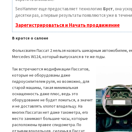
SeoHammer еще предоставляет технологию
Буст
, она уск
десятки раз, а первые результаты появляются уже в течени
Зарегистрироваться и Начать продвижение
В кратсе о салоне
Фольксваген Пассат 2 нельзя назвать шикарным автомобилем, е
Mercedes W124, который выпускался в те же годы.
Так встречаются модификации Пассатов,
которые не оборудованы даже
гидроусилителем руля, но возможно, для
старой машины, такая минимальная
оснащенность даже плюс, ведь это
оборудование не будет ломаться, а значит
и не доставлять хлопот владельцу. На
многих Пассатах нет даже тахометра, его
место занимают большие часы, которые
расположены правее спидометра. По
отзывам владельцев, сиденья в Пассат