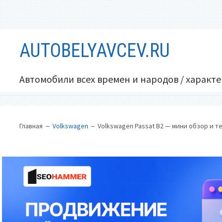
Перейти
AUTOBELYAVCEV.RU
к
содержимому
Автомобили всех времен и народов / характ
ОСНОВНОЕ
ПУТЬ
Главная
Volkswagen
Volkswagen Passat B2 — мини обзор и 
МЕНЮ
НА
САЙТЕ
(ХЛЕБНЫЕ
КРОШКИ)