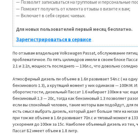
— Позволит записываться на групповые и персональные по
— Поможет получить от клиента отзывы о визите к вам;
— Включает в себя сервис чаевых.
Для новых пользователей первый месяц бесплатно.
Зарегистрироваться в сервисе
По отзывам владельцев Volkswagen Passat, обслуживание пят
проблематичное. По пять цилиндров имели в своем блоке Пассат
2.1 и 2.2л, мощность последнего — 136л.с, что довольно солидно 
Атмосферный дизель пи объеме в 1.6л развивает 54л.с ( на од
бензинового 1.3), а крутящий момент у них одинаков — 100Н.М. 
оборотистости, дизельный Пассат 1.6 набирает 100км в час ещ
бензиновый 1.3 — 20с, тогда как бензиновый 1.3 позволяет разо
если вы спокойный человек, такие моторы вам подойдут, для п
есть смысл выбрать дизель, который дает больше тяги на низа
при том же объеме в 1.6л развивает 70л.с и тяговый момент в 13
ускорения до 100км за 15с. Наиболее объемный дизель из тех, 
Пассат Б2 имеет объем в 1.8 литр.