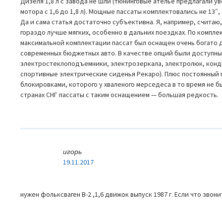
Дизеля 1,8 л с завода не шли (тюнинговые ателье предлагали 
мотора с 1,6 до 1,8 л). Мощные пассаты комплектовались не 13″
Да и сама статья достаточно субъективна. Я, например, считаю
гораздо лучше мягких, особенно в дальних поездках. По комплек
максимальной комплектации пассат был оснащен очень богато 
современных бюджетных авто. В качестве опций были доступн
электростеклоподъемники, электрозеркала, электролюк, конд
спортивные электрические сиденья Рекаро). Плюс постоянный 
блокировками, которого у хваленого мерседеса в то время не бы
странах СНГ пассаты с таким оснащением — большая редкость.
игорь
19.11.2017
нужен фольксваген В-2 ,1,6 движок выпуск 1987 г. Если что звонит