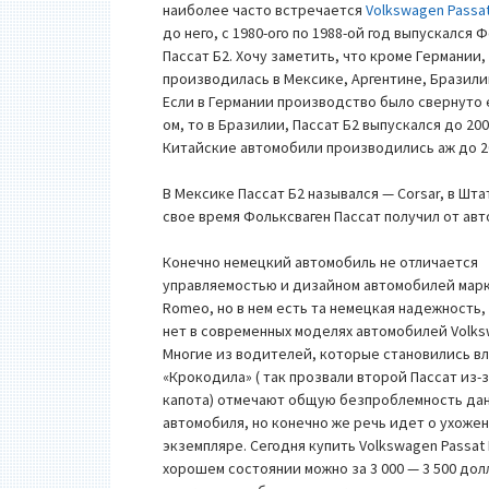
наиболее часто встречается
Volkswagen Passa
до него, с 1980-ого по 1988-ой год выпускался 
Пассат Б2. Хочу заметить, что кроме Германии,
производилась в Мексике, Аргентине, Бразили
Если в Германии производство было свернуто 
ом, то в Бразилии, Пассат Б2 выпускался до 200
Китайские автомобили производились аж до 20
В Мексике Пассат Б2 назывался — Corsar, в Штат
свое время Фольксваген Пассат получил от авт
Конечно немецкий автомобиль не отличается
управляемостью и дизайном автомобилей марк
Romeo, но в нем есть та немецкая надежность,
нет в современных моделях автомобилей Volks
Многие из водителей, которые становились в
«Крокодила» ( так прозвали второй Пассат из-
капота) отмечают общую безпроблемность да
автомобиля, но конечно же речь идет о ухоже
экземпляре. Сегодня купить Volkswagen Passat 
хорошем состоянии можно за 3 000 — 3 500 дол