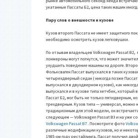
рынке автомобильного секонд-хенда встречаю
укатанные Пассаты Б2, цена таких машин иногд
Пару слов о внешности и кузове
Кузов второго Пассата не имеет защитного пок
необходимо осмотреть кузов легковушки.
По отзывам владельцев Volkswagen Passat B2,
лонжероны могут погнутся, что может значите
ухудшить поведение машины на дороге. Втор
Фольксваген Пассат выпускался в таких кузовах
четырехдверный седан ( никогда позже Пассат
выпускался в двухдверном кузове), как никогд
выпускался и в кузове типа хетчбек, который в
Пассат Б2, мог быть не только пятидверным, но
трехдверным. Кузов типа — универсал, можно 
традиционным для этой модели, он встречаетс
следующем — Volkswagen Passat B3 и на уже с
Volkswagen Passat B7
. Посмотрите фото
Volks
различные модификации кузовов, но и некотор
1985-ом году рестайлинга,
Пассат получил дво