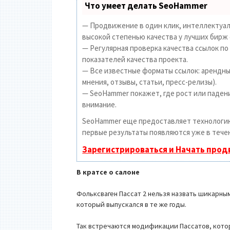
Что умеет делать SeoHammer
— Продвижение в один клик, интеллектуал
высокой степенью качества у лучших бирж 
— Регулярная проверка качества ссылок по
показателей качества проекта.
— Все известные форматы ссылок: арендные
мнения, отзывы, статьи, пресс-релизы).
— SeoHammer покажет, где рост или падени
внимание.
SeoHammer еще предоставляет технолог
первые результаты появляются уже в течен
Зарегистрироваться и Начать про
В кратсе о салоне
Фольксваген Пассат 2 нельзя назвать шикарны
который выпускался в те же годы.
Так встречаются модификации Пассатов, кото