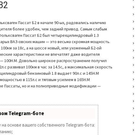
B2
ксваген Пассат Б2 в начале 90-ых, радовались наличию
дителя более удобен, чем задний привод. Самым слабым
Фольксваген Пассат Б2 был четырехцилиндровый 1.3
тарых ВАЗ-овских машин — это весьма скромная мощность.
100км за 18с, а на шоссе новый, или ухоженный Б2-ой
ические характеристики не впечатлят даже водителя
л — 100Н.М. Довольно широкое распространение получил
.с развивал 100км в час за 14.5с, а максимальная скорость
ехцилиндровый бензиновый 1.8 выдает 90л.с и 145Н.М
мощностью в 115л.с и тяговым усилием в 165Н.М
ые Пассаты, но и на полноприводные модификации —
ном Telegram-боте
 на основе вашего собственного Telegram-бота:
панию;