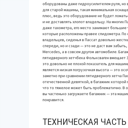
оборудованы даже гидроусилителем руля, но 
для старой машины, такая минимальная оснащ
плюс, ведь это оборудование не будет ломатьс
и не доставлять хлопот владельцу. На многих П
даже тахометра, его место занимают большие 
которые расположены правее спидометра. По
владельцев, сиденья в Пассат довольно жестк
спереди, но и сзади — это не даст вам забыть, 
Mercedes, а в совсем другом автомобиле. Бага
пятидверного хетчбека Фольксваген вмещает 
это довольно не плохой показатель для машин
является низкая погрузочная высота — это ос
заметно при сравнении пятидверного хетча Пас
отечественной девяткой, в багажник которой 
что то тяжелое может быть проблематично. В 
вы частенько загружаете багажник — эта маши
понравится.
ТЕХНИЧЕСКАЯ ЧАСТЬ