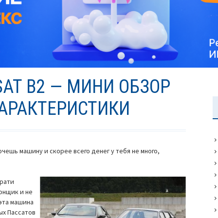
AT B2 — МИНИ ОБЗОР
ХАРАКТЕРИСТИКИ
очешь машину и скорее всего денег у тебя не много,
брати
гонщик и не
эта машина
рых Пассатов