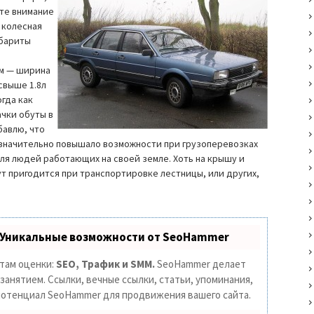
ите внимание
 колесная
абариты
мм — ширина
свыше 1.8л
огда как
чки обуты в
бавлю, что
о значительно повышало возможности при грузоперевозках
ля людей работающих на своей земле. Хоть на крышу и
ут пригодится при транспортировке лестницы, или других,
 Уникальные возможности от SeoHammer
етам оценки:
SEO, Трафик и SMM.
SeoHammer делает
анятием. Ссылки, вечные ссылки, статьи, упоминания,
 потенциал SeoHammer для продвижения вашего сайта.