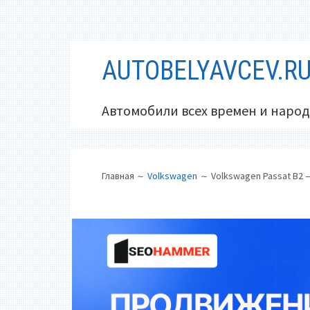
Перейти
AUTOBELYAVCEV.R
к
содержимому
Автомобили всех времен и народ
ОСНОВНОЕ
ПУТЬ
Главная
Volkswagen
Volkswagen Passat B2
МЕНЮ
НА
САЙТЕ
(ХЛЕБНЫЕ
КРОШКИ)