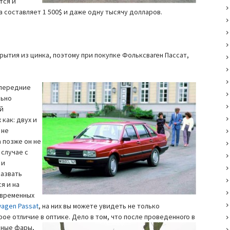
тся и
а составляет 1 500$ и даже одну тысячу долларов.
рытия из цинка, поэтому при покупке Фольксваген Пассат,
 передние
льно
ой
 как: двух и
 не
а позже он не
 случае с
 и
назвать
я и на
овременных
wagen Passat
, на них вы можете увидеть не только
ое отличие в оптике. Дело в том, что после проведенного в
йные фары,