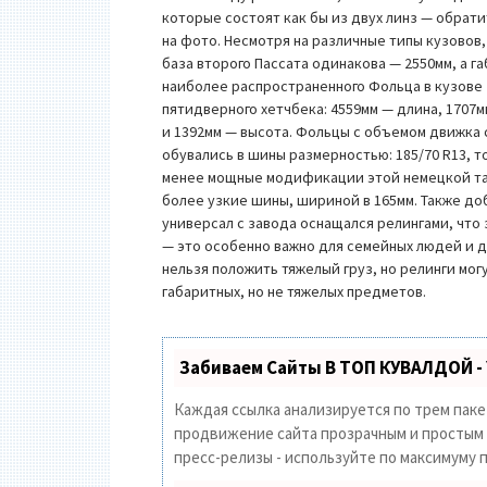
которые состоят как бы из двух линз — обрат
на фото. Несмотря на различные типы кузовов,
база второго Пассата одинакова — 2550мм, а г
наиболее распространенного Фольца в кузове
пятидверного хетчбека: 4559мм — длина, 1707
и 1392мм — высота. Фольцы с объемом движка 
обувались в шины размерностью: 185/70 R13, т
менее мощные модификации этой немецкой та
более узкие шины, шириной в 165мм. Также до
универсал с завода оснащался релингами, чт
— это особенно важно для семейных людей и д
нельзя положить тяжелый груз, но релинги мог
габаритных, но не тяжелых предметов.
Забиваем Сайты В ТОП КУВАЛДОЙ -
Каждая ссылка анализируется по трем пак
продвижение сайта прозрачным и простым з
пресс-релизы - используйте по максимуму