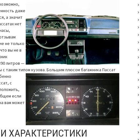
возможно,
енность даже
я, а значит
ассатах нет
часы,
 отзывам
ие не только
что вы не в
жник
390 литров —
ы с таким типом кузова. Большим плюсом багажника
Пассат
обенно
сат, с
положить,
общем если
на вам может
 И ХАРАКТЕРИСТИКИ