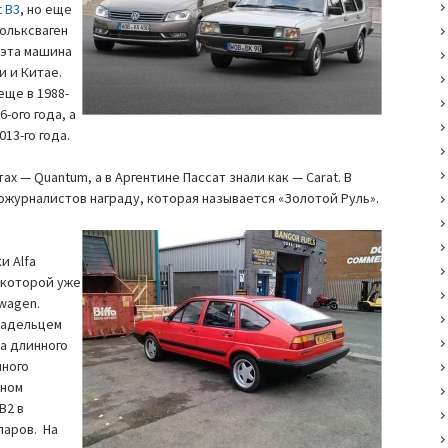
t B3
, но еще
Фольксваген
 эта машина
и и Китае.
еще в 1988-
6-ого года, а
13-го года.
ах — Quantum, а в Аргентине Пассат знали как — Carat. В
ожурналистов награду, которая называется «Золотой Руль».
и Alfa
 которой уже
wagen.
ладельцем
за длинного
нного
нном
B2 в
ларов. На