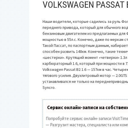
VOLKSWAGEN PASSAT 
Наши водители, которые садились за руль Фоль
переднего привода, который для обычного во
бензиновым двигателем из предлагаемых для 
мощностью в 55л.с. Конечно, даже по меркам с
Такой Пассат, по паспортным данным, набирает 
способен развить 148км. Конечно, такие техн
«шестерки». Крутящий момент «четверки» 1.3
карбюраторный 1.6, который при мощности в 72л
Volkswagen Passat B2 1.6 — 157км в час. Четыр
тягового усилия. Двухлитровый мотор — 2.0GTS 
устанавливался не только на переднеприводн
Syncro.
Сервис онлайн-записи на собствен
Попробуйте сервис онлайн-записи VisitTime
— Разгрузит мастера, специалиста или ком