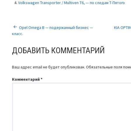
Volkswagen Transporter / Multiven T6, — по следам Т-Пятого
НАВИГАЦИЯ
Opel Omega B — подержанный бизнес —
KIA OPTI
класс.
ПО
ДОБАВИТЬ КОММЕНТАРИЙ
ЗАПИСЯМ
Ваш адрес email не будет опубликован.
Обязательные поля по
Комментарий
*