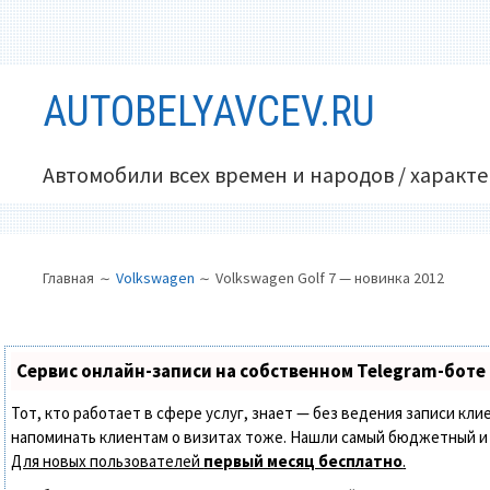
Перейти
AUTOBELYAVCEV.RU
к
содержимому
Автомобили всех времен и народов / характ
ОСНОВНОЕ
ПУТЬ
Главная
Volkswagen
Volkswagen Golf 7 — новинка 2012
МЕНЮ
НА
САЙТЕ
(ХЛЕБНЫЕ
Сервис онлайн-записи на собственном Telegram-боте
КРОШКИ)
Тот, кто работает в сфере услуг, знает — без ведения записи кли
напоминать клиентам о визитах тоже. Нашли самый бюджетный и
Для новых пользователей
первый месяц бесплатно
.