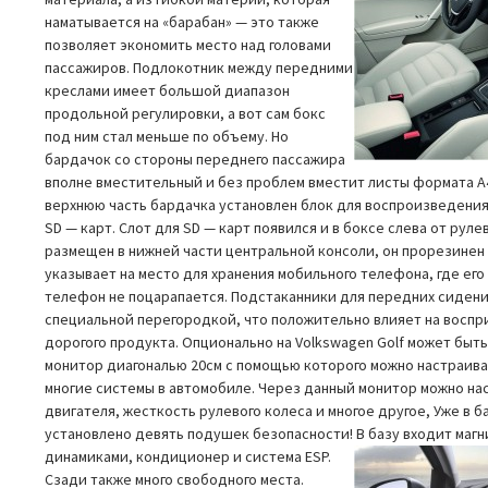
наматывается на «барабан» — это также
позволяет экономить место над головами
пассажиров. Подлокотник между передними
креслами имеет большой диапазон
продольной регулировки, а вот сам бокс
под ним стал меньше по объему. Но
бардачок со стороны переднего пассажира
вполне вместительный и без проблем вместит листы формата A4
верхнюю часть бардачка установлен блок для воспроизведения 
SD — карт. Слот для SD — карт появился и в боксе слева от рул
размещен в нижней части центральной консоли, он прорезинен и
указывает на место для хранения мобильного телефона, где его
телефон не поцарапается. Подстаканники для передних сиден
специальной перегородкой, что положительно влияет на воспр
дорогого продукта. Опционально на Volkswagen Golf может быт
монитор диагональю 20см с помощью которого можно настраива
многие системы в автомобиле. Через данный монитор можно на
двигателя, жесткость рулевого колеса и многое другое, Уже в 
установлено девять подушек безопасности! В базу входит магн
динамиками, кондиционер и система ESP.
Сзади также много свободного места.