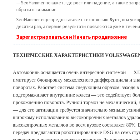
— SeoHammer покажет, где рост или падение, а также запр
обратить внимание.
SeoHammer еще предоставляет технологию
Буст
, она уск
десятки раз, а первые результаты появляются уже в течени
Зарегистрироваться и Начать продвижение
ТЕХНИЧЕСКИЕ ХАРАКТЕРИСТИКИ VOLKSWAGEN
Автомобиль оснащается очень интересной системой — XD
имитирует блокировку мехколесного дифференциала и зна
поворотах. Работает система следующим образом: заходя в
подтормаживает внутренние колеса — это содействует бо
прохождению поворота. Ручной тормоз не механический, 
— для его активации требуется значительно меньше усил
широкому использованию высокопрочных металлов удалось
высокопрочных металлов во всем кузове составляет 80%. В
передач предлагаются роботизированные DSG на семь сту
сцепления и шестиступенчатая механика. За последние 