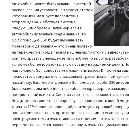
Автомобиль может быть оснащен системой
распознавания усталости, а также системой
которая минимизирует последствия
второго удара. Действует система
следующим образом. Например если в
автомобиль врезалась сзади машина, то
Golf с помощью ESP будет выравнивать
траекторию движения — это очень полезно
на перекрестке, когда первая машина часто стоит с вывернуты
компенсировать уменьшение автомобиля по высоте, разработчи
устроили более горизонтальную посадку на заднем сидении. По
над головой, Golf сопоставим с машинами класса D. Троим на з
тесновато, к тому же очень массивный трансмиссионный тунне
пассажиру. Багажное отделение Golf вмещает в себя 380 литро
быть размещена либо докатка, либо полноразмерное запасное 
предпочтений клиента. Система старт-стоп позволяет значител
Немцы делают акцент на возросшую экономичность новой модел
стала на 23% более экономичной, чем модель прошлой генераци
просматриваются некоторые недочеты, например если заглуши
электроусилитель и руль становится тяжелым — это может стать
перекрестке хочется заранее вывернуть руль. Специальная кн