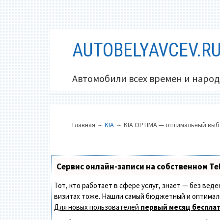
Перейти
AUTOBELYAVCEV.R
к
содержимому
Автомобили всех времен и народ
ОСНОВНОЕ
ПУТЬ
Главная
KIA
KIA OPTIMA — оптимальный вы
МЕНЮ
НА
САЙТЕ
(ХЛЕБНЫЕ
Сервис онлайн-записи на собственном Te
КРОШКИ)
Тот, кто работает в сфере услуг, знает — без вед
визитах тоже. Нашли самый бюджетный и оптимал
Для новых пользователей
первый месяц беспла