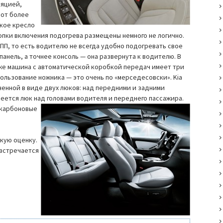
ляцией,
 от более
кое кресло
опки включения подогрева размещены немного не логично.
КПП, то есть водителю не всегда удобно подогревать свое
анель, а точнее консоль — она развернута к водителю. В
аже машина с автоматической коробкой передач имеет три
ользование ножника — это очень по «мерседесовски». Kia
енной в виде двух люков: над передними и задними
еется люк над головами водителя и переднего пассажира.
 карбоновые
окую оценку.
 встречается