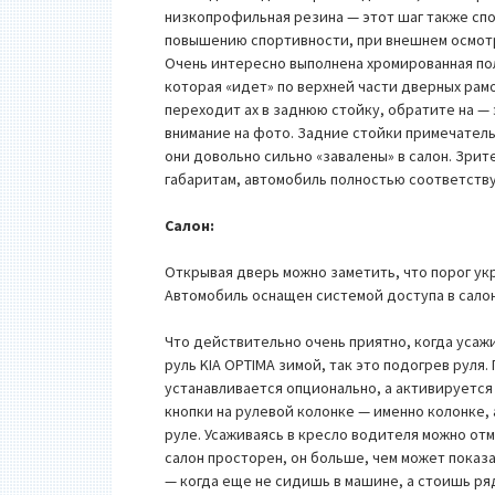
низкопрофильная резина — этот шаг также сп
повышению спортивности, при внешнем осмот
Очень интересно выполнена хромированная по
которая «идет» по верхней части дверных рам
переходит ах в заднюю стойку, обратите на — 
внимание на фото. Задние стойки примечатель
они довольно сильно «завалены» в салон. Зрит
габаритам, автомобиль полностью соответству
Салон:
Открывая дверь можно заметить, что порог ук
Автомобиль оснащен системой доступа в салон
Что действительно очень приятно, когда усаж
руль KIA OPTIMA зимой, так это подогрев руля.
устанавливается опционально, а активируетс
кнопки на рулевой колонке — именно колонке, 
руле. Усаживаясь в кресло водителя можно отм
салон просторен, он больше, чем может показ
— когда еще не сидишь в машине, а стоишь ряд