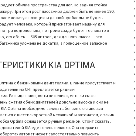
радует обилие пространства для ног. Но задняя стойка
жиру. При этом рост пассажира должен быть не менее 190,
 более лежачую позицию и данной проблемы не будет.
радует человека, который присматривает машину для
но три подголовника, но троим сзади будет тесновато в
о, его объем — 505 литров, для данного класса — это
 багажника уложена не докатка, а полноценное запасное
ЕРИСТИКИ KIA OPTIMA
Оптима с бензиновыми двигателями. В гамме присутствуют и
 водителям из СНГ предлагается рядный
0 сил. Разница в мощности не велика, есть ли смысл
епень сжатия обеих двигателей довольно высока и они не
к KIA Optima необходимо заливать бензин с октановым
оваться с шестискоростной механикой и автоматом, с таким
обка Optima оснащается ручным режимом. Стоит сказать,
 двигателей KIA едет очень неплохо. Она «держит»
 оборотах автомат может самостоятельно повысить