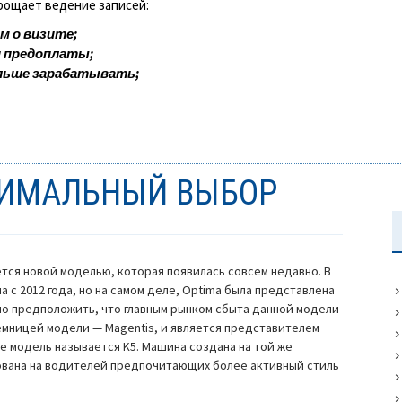
прощает ведение записей:
м о визите;
и предоплаты;
льше зарабатывать;
ПТИМАЛЬНЫЙ ВЫБОР
тся новой моделью, которая появилась совсем недавно. В
 с 2012 года, но на самом деле, Optima была представлена
чно предположить, что главным рынком сбыта данной модели
еемницей модели — Magentis, и является представителем
ее модель называется K5. Машина создана на той же
рована на водителей предпочитающих более активный стиль