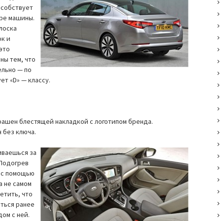
особствует
ре машины.
лоска
ок и
это
ны тем, что
ельно — по
ет «D» — классу.
рашен блестящей накладкой с логотипом бренда.
 без ключа.
иваешься за
 Подогрев
я с помощью
а не самом
етить, что
аться ранее
ом с ней.