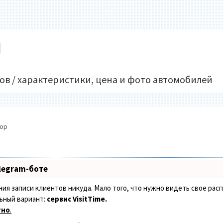
U
ов / характеристики, цена и фото автомобилей
бор
legram-боте
ения записи клиентов никуда. Мало того, что нужно видеть свое рас
ьный вариант:
сервис VisitTime.
тно
.