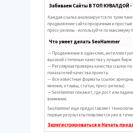
Забиваем Сайты В ТОП КУВАЛДОЙ -
Каждая ссылка анализируется по трем пак
продвижение сайта прозрачным и простым з
пресс-релизы - используйте по максимуму
Что умеет делать SeoHammer
— Продвижение в один клик, интеллектуал
высокой степенью качества у лучших бирж 
— Регулярная проверка качества ссылок по
показателей качества проекта.
— Все известные форматы ссылок: арендные
мнения, отзывы, статьи, пресс-релизы).
— SeoHammer покажет, где рост или падени
внимание.
SeoHammer еще предоставляет технолог
первые результаты появляются уже в течен
Зарегистрироваться и Начать про