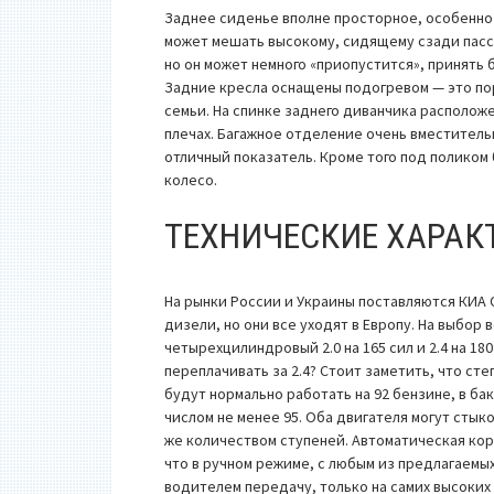
Заднее сиденье вполне просторное, особенно 
может мешать высокому, сидящему сзади пасса
но он может немного «приопустится», принять
Задние кресла оснащены подогревом — это по
семьи. На спинке заднего диванчика расположе
плечах. Багажное отделение очень вместительн
отличный показатель. Кроме того под поликом
колесо.
ТЕХНИЧЕСКИЕ ХАРАКТ
На рынки России и Украины поставляются КИА 
дизели, но они все уходят в Европу. На выбор
четырехцилиндровый 2.0 на 165 сил и 2.4 на 18
переплачивать за 2.4? Стоит заметить, что ст
будут нормально работать на 92 бензине, в ба
числом не менее 95. Оба двигателя могут стык
же количеством ступеней. Автоматическая кор
что в ручном режиме, с любым из предлагаемых
водителем передачу, только на самих высоких