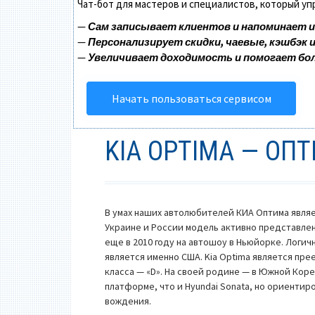
Чат-бот для мастеров и специалистов, который у
—
Сам записывает клиентов и напоминает и
—
Персонализирует скидки, чаевые, кэшбэк 
—
Увеличивает доходимость и помогает бо
Начать пользоваться сервисом
KIA OPTIMA — О
В умах наших автолюбителей КИА Оптима являе
Украине и России модель активно представлена
еще в 2010 году на автошоу в Ньюйорке. Логи
является именно США. Kia Optima является пр
класса — «D». На своей родине — в Южной Кор
платформе, что и Hyundai Sonata, но ориенти
вождения.