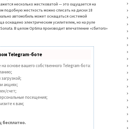
кажется несколько жестковатой — это ощущается на
ом подобную жесткость можно списать на диски 18
нально автомобиль может оснащаться системой
ца оснащено электрическим усилителем, но на руле
 Sonata. В целом Optima производит впечатление «сбитого»
ном Telegram-боте
 на основе вашего собственного Telegram-бота:
панию;
 загрузкой;
и акциях;
ек/счет;
персональные посещения;
изите к вам;
ц бесплатно.