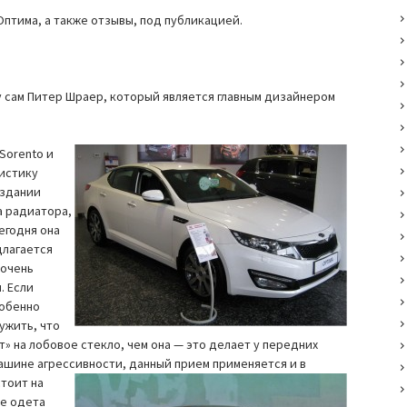
Оптима, а также отзывы, под публикацией.
у сам Питер Шраер, который является главным дизайнером
Sorento и
листику
оздании
а радиатора,
егодня она
длагается
 очень
. Если
собенно
ужить, что
» на лобовое стекло, чем она — это делает у передних
машине агрессивности, данный прием применяется
и в
стоит на
ые одета