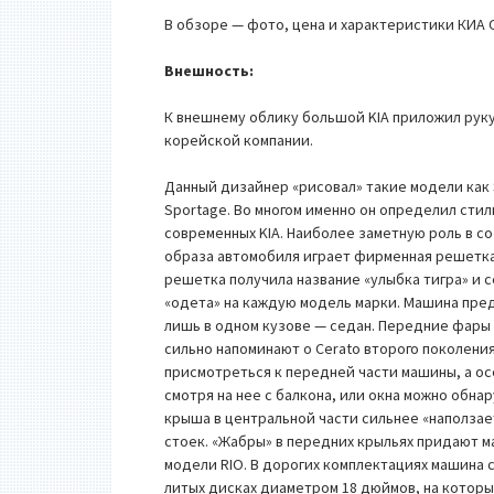
В обзоре — фото, цена и характеристики КИА 
Внешность:
К внешнему облику большой KIA приложил рук
корейской компании.
Данный дизайнер «рисовал» такие модели как 
Sportage. Во многом именно он определил сти
современных KIA. Наиболее заметную роль в с
образа автомобиля играет фирменная решетк
решетка получила название «улыбка тигра» и с
«одета» на каждую модель марки. Машина пре
лишь в одном кузове — седан. Передние фары
сильно напоминают о Cerato второго поколения
присмотреться к передней части машины, а о
смотря на нее с балкона, или окна можно обнар
крыша в центральной части сильнее «наползает
стоек. «Жабры» в передних крыльях придают 
модели RIO. В дорогих комплектациях машина 
литых дисках диаметром 18 дюймов, на котор