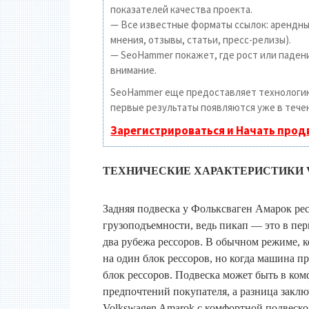
показателей качества проекта.
— Все известные форматы ссылок: арендные
мнения, отзывы, статьи, пресс-релизы).
— SeoHammer покажет, где рост или падени
внимание.
SeoHammer еще предоставляет технолог
первые результаты появляются уже в течен
Зарегистрироваться и Начать про
ТЕХНИЧЕСКИЕ ХАРАКТЕРИСТИКИ
Задняя подвеска у Фольксваген Амарок рес
грузоподъемности, ведь пикап — это в пер
два рубежа рессоров. В обычном режиме, к
на один блок рессоров, но когда машина п
блок рессоров. Подвеска может быть в ко
предпочтений покупателя, а разница заклю
Volkswagen Amarok с комфортной подвеской 