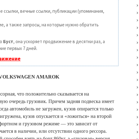
 ссылки, вечные ссылки, публикации (упоминания,
е, а также запросы, на которые нужно обратить
ию
Буст
, она ускоряет продвижение в десятки раз, а
ие первых 7 дней.
движение
 VOLKSWAGEN AMAROK
сорная, что положительно сказывается на
вую очередь грузовик. Причем задняя подвеска имеет
огда автомобиль не загружен, кузов опирается только
ригружена, кузов опускается и «ложиться» на второй
мфортном и грузовом режиме — это зависит от
чается в наличии, или отсутствии одного рессора.
способен взять на борт 860кг, а «грузовая» версия