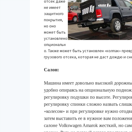
отсек даже
не имеет
защитного
покрытия,
но оно
может быть
установлено
опциональн
о. Также может быть установлен «колпак» пре
грузового отсека, которая не даст дождю и сне
Салон:
Машина имеет довольно высокий дорожный
удобно опираясь на опциональную подножк
регулировку подушки по высоте. Регулиров
регулировку спинки сложно назвать слишко
«колесом» и при регулировке нужно отодви
затем выставить ее в нужное вам положени
салоне Volkswagen Amarok жесткий, но сам