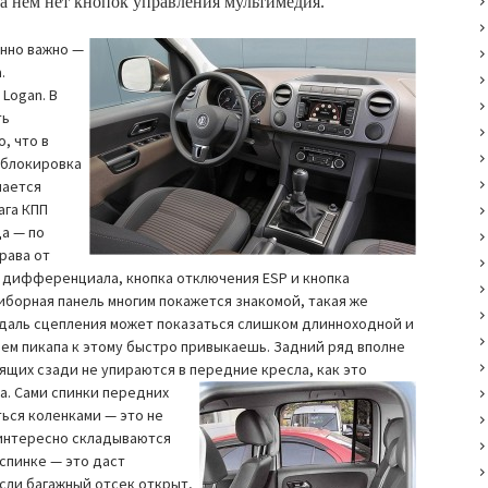
на нем нет кнопок управления мультимедия.
енно важно —
.
Logan. В
ть
, что в
 блокировка
чается
ага КПП
а — по
рава от
 дифференциала, кнопка отключения ESP и кнопка
борная панель многим покажется знакомой, такая же
Педаль сцепления может показаться слишком длинноходной и
лем пикапа к этому быстро привыкаешь. Задний ряд вполне
ящих сзади не упираются в передние кресла, как это
а.
Сами спинки передних
ться коленками — это не
 интересно складываются
спинке — это даст
сли багажный отсек открыт,