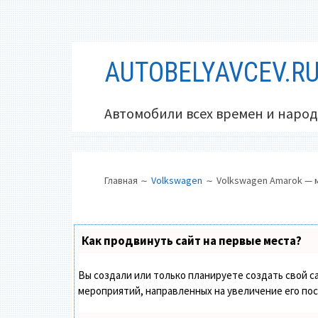
Перейти
AUTOBELYAVCEV.R
к
содержимому
Автомобили всех времен и народ
ОСНОВНОЕ
ПУТЬ
Главная
Volkswagen
Volkswagen Amarok — 
МЕНЮ
НА
САЙТЕ
(ХЛЕБНЫЕ
Как продвинуть сайт на первые места?
КРОШКИ)
Вы создали или только планируете создать свой са
мероприятий, направленных на увеличение его по