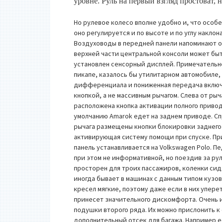
уровне. Руль на первый взгляд простоват, 
Но рулевое колесо вполне удобно и, что особ
оно регулируется и по высоте и по углу наклона
Воздуховоды в передней панели напоминают о 
верхней части центральной консоли может бы
установлен сенсорный дисплей. Примечательно
пикапе, казалось бы утилитарном автомобиле,
дифференциала и пониженная передача вклю
кнопкой, а не массивным рычагом. Слева от рыч
расположена кнопка активации полного привод
умолчанию Amarok едет на заднем приводе. Сп
рычага размещены кнопки блокировки заднего
активирующая систему помощи при спуске. При
панель устанавливается на Volkswagen Polo. 
при этом не информативной, но поездив за ру
просторен для троих пассажиров, коленки сид
иногда бывает в машинах с данным типом кузов
кресел мягкие, поэтому даже если в них упере
принесет значительного дискомфорта. Очень
подушки второго ряда. Их можно прислонить к 
дополнительный отсек для багажа. Например е