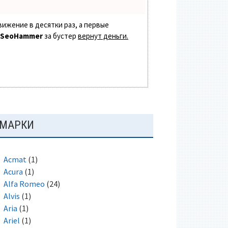
вижение в десятки раз, а первые
в
SeoHammer
за бустер
вернут деньги.
ОСНОВНАЯ
МАРКИ
ПАНЕЛЬ
Acmat
(1)
Acura
(1)
Alfa Romeo
(24)
Alvis
(1)
Aria
(1)
Ariel
(1)