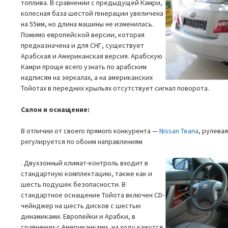
топлива. В сравнении с предыдущей Камри,
колесная база шестой генерации увеличена
на 55мм, но длина машины не изменилась.
Помимо европейской версии, которая
предназначена и для СНГ, существует
Арабская и Американская версия. Арабскую
Камри проще всего узнать по арабским
надписям на зеркалах, а на американских
Тойотах в передних крыльях отсутствует сигнал поворота.
Салон и оснащение:
В отличии от своего прямого конкурента —
Nissan Teana
, рулева
регулируется по обоим направлениям
. Двухзонный климат-контроль входит в
стандартную комплектацию, также как и
шесть подушек безопасности. В
стандартное оснащение Тойота включен CD-
чейнджер на шесть дисков с шестью
динамиками. Европейки и Арабки, в
сравнении с Американками, на ходу кажутся