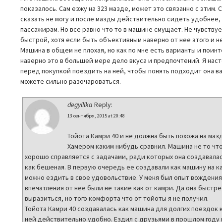
показалось. Сам езжу на 323 мазде, может это связанно с этим. 
сказать не могу и после мазды действительно сидеть удобнее, 
пассажирам. Но все равно что то в машине смущает. Не чувствуе
быстрой, хотя если быть объективным наверно от нее этого и н
Машина в общем не плохая, но как по мне есть варианты и поинт
наверно это в большей мере дело вкуса и предпочтений. Я на
перед покупкой поездить на ней, чтобы понять подходит она вам
можете сильно разочароваться.
degylllka
Reply:
13 сентября, 2015 at 20:48
Тойота Камри 40 и не должна быть похожа на мазд
Хамером каким нибудь сравнил. Машина не то чт
хорошо справляется с задачами, ради которых она создавалась
как бешеная. В первую очередь ее создавали как машину на к
можно ездить в свое удовольствие. У меня был опыт вождения 3
впечатления от нее были не такие как от камри. Да она быстр
выразиться, но того комфорта что от тойоты я не получил.
Тойота Камри 40 создавалась как машина для долгих поездок к
ней действительно удобно. Ездил с друзьями в прошлом году н