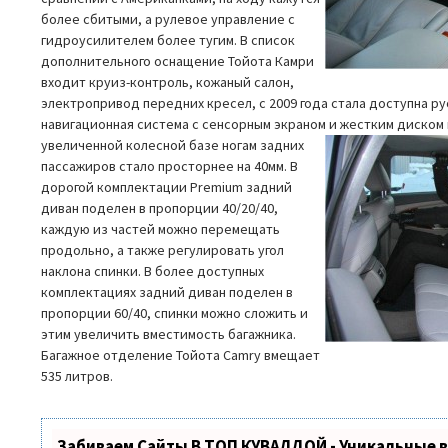
более сбитыми, а рулевое управление с
гидроусилителем более тугим. В список
дополнительного оснащение Тойота Камри
входит круиз-контроль, кожаный салон,
электропривод передних кресел, с 2009 года стала доступна 
навигационная система с сенсорным экраном и жестким диском 
увеличенной колесной базе ногам задних
пассажиров стало просторнее на 40мм. В
дорогой комплектации Premium задний
диван поделен в пропорции 40/20/40,
каждую из частей можно перемещать
продольно, а также регулировать угол
наклона спинки. В более доступных
комплектациях задний диван поделен в
пропорции 60/40, спинки можно сложить и
этим увеличить вместимость багажника.
Багажное отделение Тойота Camry вмещает
535 литров.
Забиваем Сайты В ТОП КУВАЛДОЙ - Уникальные 