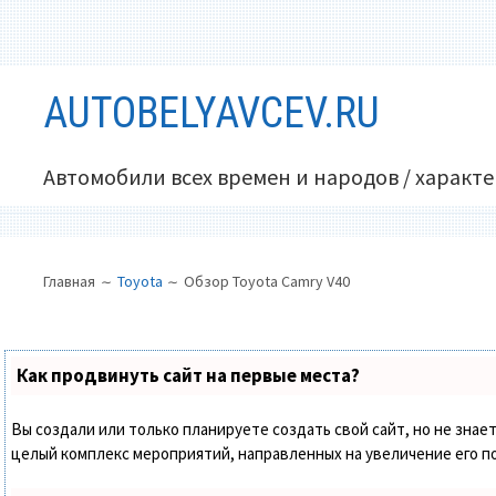
Перейти
AUTOBELYAVCEV.RU
к
содержимому
Автомобили всех времен и народов / характ
ОСНОВНОЕ
ПУТЬ
Главная
Toyota
Обзор Toyota Camry V40
МЕНЮ
НА
САЙТЕ
(ХЛЕБНЫЕ
Как продвинуть сайт на первые места?
КРОШКИ)
Вы создали или только планируете создать свой сайт, но не знает
целый комплекс мероприятий, направленных на увеличение его п