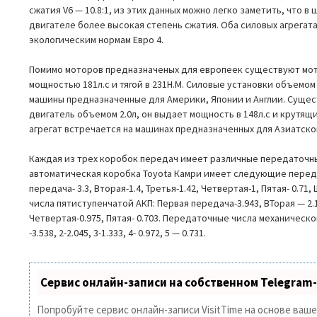
сжатия V6 — 10.8:1, из этих данных можно легко заметить, что 
двигателе более высокая степень сжатия. Оба силовых агрегат
экологическим нормам Евро 4.
Помимо моторов предназначеных для европеек существуют мот
мощностью 181л.с и тягой в 231Н.М. Силовые установки объемом 
машины предназначенные для Америки, Японии и Англии. Суще
двигатель объемом 2.0л, он выдает мощность в 148л.с и крутящ
агрегат встречается на машинах предназначенных для Азиатско
Каждая из трех коробок передач имеет различные передаточн
автоматическая коробка Toyota Камри имеет следующие перед
передача- 3.3, Вторая-1.4, Третья-1.42, Четвертая-1, Пятая- 0.71
числа пятиступенчатой АКП: Первая передача-3.943, ВТорая — 2.1
Четвертая-0.975, Пятая- 0.703. Передаточные числа механическо
-3.538, 2-2.045, 3-1.333, 4- 0.972, 5 — 0.731.
Сервис онлайн-записи на собственном Telegram
Попробуйте сервис онлайн-записи VisitTime на основе ваш