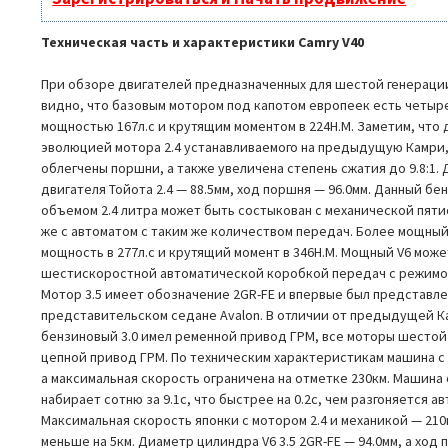
Техническая часть и характеристики Camry V40
При обзоре двигателей предназначенных для шестой генераци
видно, что базовым мотором под капотом европеек есть четыр
мощностью 167л.с и крутящим моментом в 224Н.М. Заметим, что
эволюцией мотора 2.4 устанавливаемого на предыдущую Камри,
облегчены поршни, а также увеличена степень сжатия до 9.8:1
двигателя Тойота 2.4 — 88.5мм, ход поршня — 96.0мм. Данный б
объемом 2.4 литра может быть состыкован с механической пят
же с автоматом с таким же количеством передач. Более мощный
мощность в 277л.с и крутящий момент в 346Н.М. Мощный V6 мож
шестискоростной автоматической коробкой передач с режимом
Мотор 3.5 имеет обозначение 2GR-FE и впервые был представлен
представительском седане Avalon. В отличии от предыдущей К
бензиновый 3.0 имел ременной привод ГРМ, все моторы шесто
цепной привод ГРМ. По техническим характеристикам машина с V
а максимальная скорость ограничена на отметке 230км. Машина 
набирает сотню за 9.1с, что быстрее на 0.2с, чем разгоняется а
Максимальная скорость японки с мотором 2.4 и механикой — 210
меньше на 5км. Диаметр цилиндра V6 3.5 2GR-FE — 94.0мм, а ход 