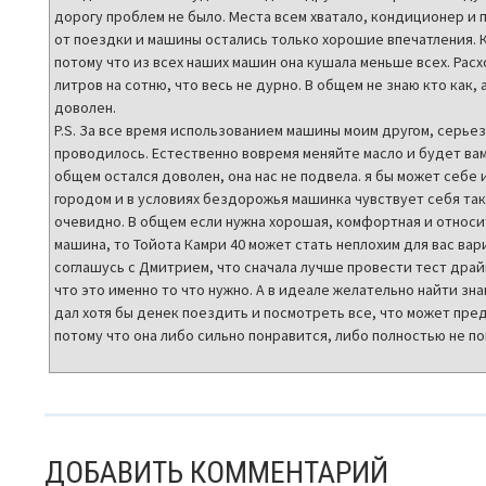
дорогу проблем не было. Места всем хватало, кондиционер и 
от поездки и машины остались только хорошие впечатления. 
потому что из всех наших машин она кушала меньше всех. Рас
литров на сотню, что весь не дурно. В общем не знаю кто как,
доволен.
P.S. За все время использованием машины моим другом, серье
проводилось. Естественно вовремя меняйте масло и будет вам
общем остался доволен, она нас не подвела. я бы может себе и
городом и в условиях бездорожья машинка чувствует себя так
очевидно. В общем если нужна хорошая, комфортная и относи
машина, то Тойота Камри 40 может стать неплохим для вас ва
соглашусь с Дмитрием, что сначала лучше провести тест дра
что это именно то что нужно. А в идеале желательно найти зна
дал хотя бы денек поездить и посмотреть все, что может пре
потому что она либо сильно понравится, либо полностью не по
ДОБАВИТЬ КОММЕНТАРИЙ