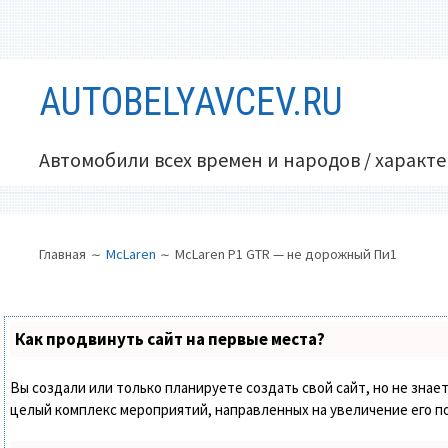
Перейти
AUTOBELYAVCEV.RU
к
содержимому
Автомобили всех времен и народов / характ
ОСНОВНОЕ
ПУТЬ
Главная
McLaren
McLaren P1 GTR — не дорожный Пи1
МЕНЮ
НА
САЙТЕ
(ХЛЕБНЫЕ
Как продвинуть сайт на первые места?
КРОШКИ)
Вы создали или только планируете создать свой сайт, но не знает
целый комплекс мероприятий, направленных на увеличение его п