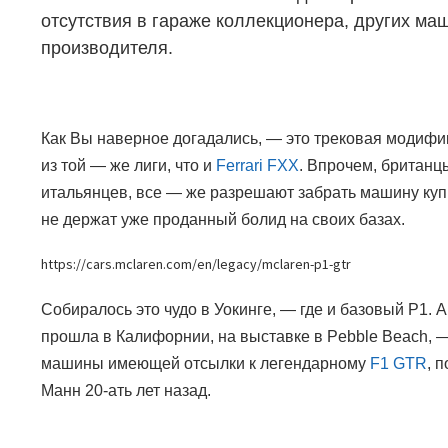
отсутствия в гараже коллекционера, других маш
производителя.
Как Вы наверное догадались,
—
это трековая модиф
из той — же лиги, что и
Ferrari FXX
.
Впрочем, британцы
итальянцев, все — же разрешают забрать машину куп
не держат уже проданный болид на своих базах.
https://cars.mclaren.com/en/legacy/mclaren-p1-gtr
Собиралось это чудо в Уокинге,
—
где и базовый
P1.
А
прошла в Калифорнии, на выставке в
Pebble Beach
, 
машины имеющей отсылки к легендарному
F1 GTR
,
п
Манн 20-ать лет назад.