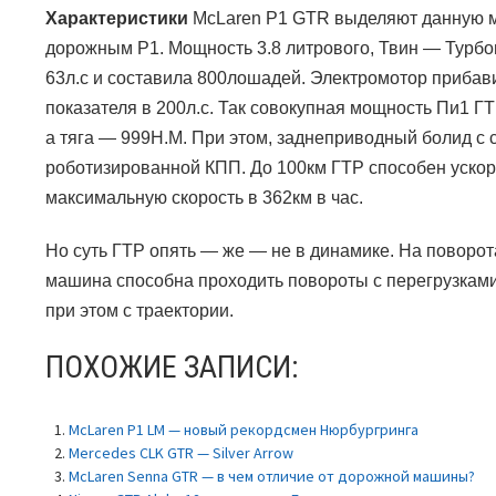
Характеристики
McLaren P1 GTR
выделяют данную 
дорожным
P1.
Мощность 3.8 литрового, Твин — Турб
63л.с и составила 800лошадей. Электромотор прибави
показателя в 200л.с. Так совокупная мощность Пи1 ГТ
а тяга — 999Н.М. При этом, заднеприводный болид с 
роботизированной КПП. До 100км ГТР способен ускори
максимальную скорость в 362км в час.
Но суть ГТР опять — же — не в динамике. На поворота
машина способна проходить повороты с перегрузками
при этом с траектории.
ПОХОЖИЕ ЗАПИСИ:
McLaren P1 LM — новый рекордсмен Нюрбургринга
Mercedes CLK GTR — Silver Arrow
McLaren Senna GTR — в чем отличие от дорожной машины?