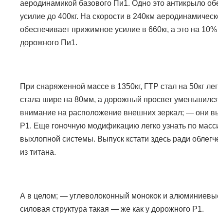
аеродинамикой базового Пи1. Одно это антикрыло о
усилие до 400кг. На скорости в 240км аеродинамичес
обеспечивает прижимное усилие в 660кг, а это на 10
дорожного Пи1.
При снаряженной массе в 1350кг, ГТР стал на 50кг ле
стала шире на 80мм, а дорожный просвет уменьшился
внимание на расположение внешних зеркал;
—
они в
P1.
Еще гоночную модификацию легко узнать по мас
выхлопной системы. Выпуск кстати здесь ради облег
из титана.
А в целом;
—
углеволоконный монокок и алюминиевы
силовая структура такая — же как у дорожного
P1.