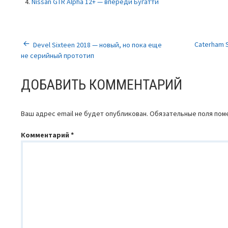
Nissan GTR Alpha 12+ — впереди Бугатти
НАВИГАЦИЯ
Caterham 
Devel Sixteen 2018 — новый, но пока еще
не серийный прототип
ПО
ДОБАВИТЬ КОММЕНТАРИЙ
ЗАПИСЯМ
Ваш адрес email не будет опубликован.
Обязательные поля по
Комментарий
*