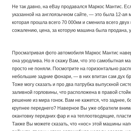
Не так давно, на
eBay
продавался Маркос Мантис. Ес
указанной на англоязычном сайте, — это была 12-ая 
которая прошла всего 70 000км и сменила всего двух 
сожалению, цена, за которую машина была продана, у
Просматривая фото автомобиля Маркос Мантис навер
она уродлива. Но я скажу Вам, что это самобытная м
просто не поняли. Посмотрите на горизонтально рас
небольшие задние фонари,
—
в них впитан сам дух б
Тоже могу сказать и про два патрубка выпускной сист
заливной горловины, что расположена в правой стойк
решение из мира гонок. Вам не кажется, что заднее, б
крупнее переднего? Наверное Вы уже обратили вним
окантовку передних фар и на теплоотводящие, пласт
Также Вы можете сказать, что «нос» этой машины на