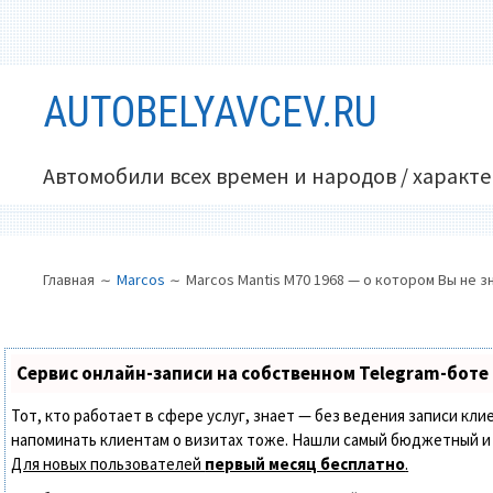
Перейти
AUTOBELYAVCEV.RU
к
содержимому
Автомобили всех времен и народов / характ
ОСНОВНОЕ
ПУТЬ
Главная
Marcos
Marcos Mantis M70 1968 — о котором Вы не з
МЕНЮ
НА
САЙТЕ
(ХЛЕБНЫЕ
Сервис онлайн-записи на собственном Telegram-боте
КРОШКИ)
Тот, кто работает в сфере услуг, знает — без ведения записи кли
напоминать клиентам о визитах тоже. Нашли самый бюджетный и
Для новых пользователей
первый месяц бесплатно
.