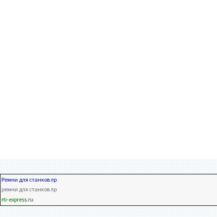
Ремни для станков лр
ремни для станков лр
rti-express.ru