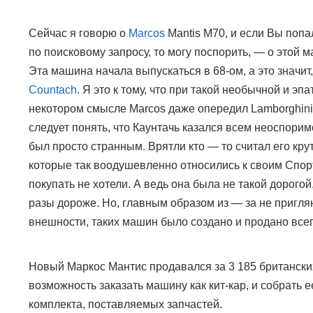
Сейчас я говорю о
Marcos
Mantis M70
, и если Вы попа
по поисковому запросу, то могу поспорить,
—
о этой м
Эта машина начала выпускаться в 68-ом, а это значит
Countach
.
Я это к тому, что при такой необычной и эп
некотором смысле
Marcos
даже опередил
Lamborghin
следует понять, что Каунтачь казался всем неоспорим
был просто странным. Врятли кто — то считал его кр
которые так воодушевленно относились к своим Спор
покупать не хотели. А ведь она была не такой дорого
разы дороже. Но, главным образом из — за не пригл
внешности, таких машин было создано и продано всег
Новый Маркос Мантис продавался за 3 185 британск
возможность заказать машину как кит-кар, и собрать 
комплекта, поставляемых запчастей.