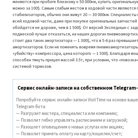
меняются при пробеге близкому к 50 000км, купить оригинальн
можно за 100$. Самым слабым местом в ходовой части являются
стабилизаторов, обычно они живут 20 — 30 000км. Специалисты 
всей ходовой части, даже при покупке оригинальных запчастей 
обойдется не дороже, чем в 1 500$. От версий Экспедишн с за
подвеской лучше отказаться, на наших дорогах пневмоамортизат
стоит два таких амортизатора — 1 300$, что в 5-6 раз превыша
амортизаторов. Если не поменять вовремя пневмоамортизаторы
«убийству» компрессора, цена которого — 1 500$. Благодаря 
способен тянуть прицеп массой 3.5т, при условии, что «повозк
системой тормозов.
Сервис онлайн-записи на собственном Telegram
Попробуйте сервис онлайн-записи VisitTime на основе ваш
Telegram-бота:
— Разгрузит мастера, специалиста или компанию;
— Позволит гибко управлять расписанием и загрузкой;
— Разошлет оповещения о новых услугах или акциях;
— Позволит принять оплату на карту/кошелек/счет;