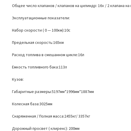
Общее число клапанов / клапанов на цилиндр: 16v / 2 клапана н
Эксплуатационные показатели:
Набор скорости ( 0 — 100км):10с
Предельная скорость:165км
Расход топлива в смешанном цикле:16л
Емкость топливного бака:113л
Кузов:
Габаритные размеры:5197мм*1996мм*1887мм
Колесная база:3025мм
Снаряженная / Полная масса:2455кг/ 3357кг
Дорожный просвет ( клиренс): 200мм