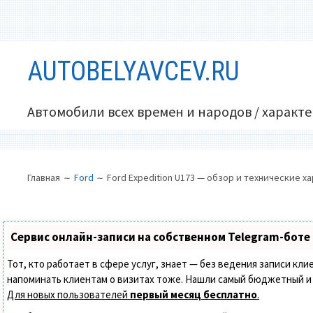
Перейти
AUTOBELYAVCEV.RU
к
содержимому
Автомобили всех времен и народов / характ
ОСНОВНОЕ
ПУТЬ
Главная
Ford
Ford Expedition U173 — обзор и технические 
МЕНЮ
НА
САЙТЕ
(ХЛЕБНЫЕ
Сервис онлайн-записи на собственном Telegram-боте
КРОШКИ)
Тот, кто работает в сфере услуг, знает — без ведения записи кли
напоминать клиентам о визитах тоже. Нашли самый бюджетный и
Для новых пользователей
первый месяц бесплатно
.