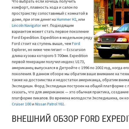
Что выбрать если хочешь получить
комфорт, плавность хода и салон по
пространству сопоставимый с комнатой в
доме, при этом денег на
Hummer H2
, или
Lincoln Navigator
нет. Подходящим
вариантом может стать первое поколение
Ford Expedition. Expedition в модельном ряду
Ford стоит на ступень выше, чем
Ford
Explorer, но ниже чем гигант — Ecscursion
длина кузова которого 5 700мм. Expedition
первой генерации получил индекс U173,
американец выпускался в Детройте с 1996 по 2002 год, когда е
поколения. В данном обзоре мы обратим ваше внимание на техн
также на достоинства и недостатки американца, обратим внима
Экспедишн. Форд Экспедишн построен на общей платформе с пи
сказать, что для американок — это обычная практика, создани
платформе пикапов. Во времена молодости Экспедишена, он к
Cruiser 100
и
Nissan Patrol Y61
.
ВНЕШНИЙ ОБЗОР FORD EXPEDI