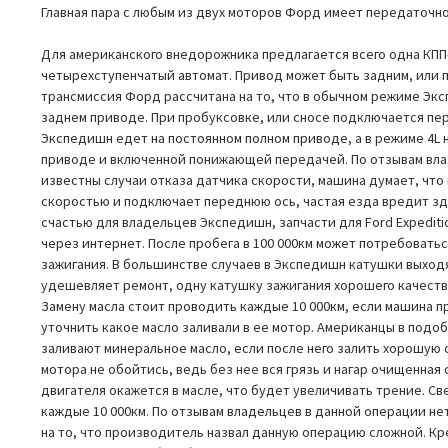
Главная пара с любым из двух моторов Форд имеет передаточное
Для американского внедорожника предлагается всего одна КПП
четырехступенчатый автомат. Привод может быть задним, или 
трансмиссия Форд рассчитана на то, что в обычном режиме Эк
заднем приводе. При пробуксовке, или сносе подключается пер
Экспедишн едет на постоянном полном приводе, а в режиме 4L 
приводе и включенной понижающей передачей. По отзывам вла
известны случаи отказа датчика скорости, машина думает, что
скоростью и подключает переднюю ось, частая езда вредит з
счастью для владельцев Экспедишн, запчасти для Ford Expediti
через интернет. После пробега в 100 000км может потребовать
зажигания. В большинстве случаев в Экспедишн катушки выходя
удешевляет ремонт, одну катушку зажигания хорошего качества
Замену масла стоит проводить каждые 10 000км, если машина п
уточнить какое масло заливали в ее мотор. Американцы в подо
заливают минеральное масло, если после него залить хорошую
мотора не обойтись, ведь без нее вся грязь и нагар очищенная
двигателя окажется в масле, что будет увеличивать трение. С
каждые 10 000км. По отзывам владельцев в данной операции не
на то, что производитель назвал данную операцию сложной. К