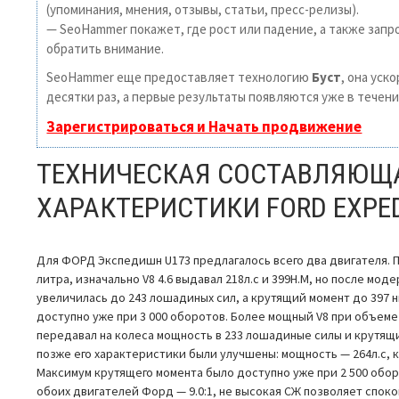
(упоминания, мнения, отзывы, статьи, пресс-релизы).
— SeoHammer покажет, где рост или падение, а также запр
обратить внимание.
SeoHammer еще предоставляет технологию
Буст
, она уск
десятки раз, а первые результаты появляются уже в течени
Зарегистрироваться и Начать продвижение
ТЕХНИЧЕСКАЯ СОСТАВЛЯЮЩ
ХАРАКТЕРИСТИКИ FORD EXPED
Для ФОРД Экспедишн U173 предлагалось всего два двигателя. П
литра, изначально V8 4.6 выдавал 218л.с и 399Н.М, но после м
увеличилась до 243 лошадиных сил, а крутящий момент до 397 
доступно уже при 3 000 оборотов. Более мощный V8 при объеме 
передавал на колеса мощность в 233 лошадиные силы и крутящи
позже его характеристики были улучшены: мощность — 264л.с, 
Максимум крутящего момента было доступно уже при 2 500 обор
обоих двигателей Форд — 9.0:1, не высокая СЖ позволяет споко