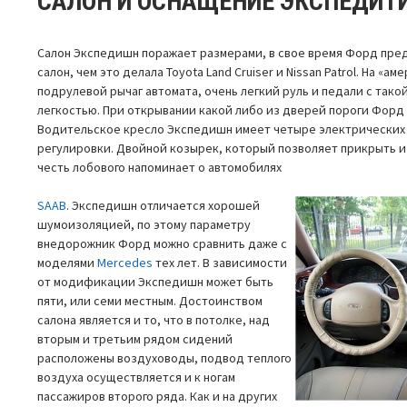
САЛОН И ОСНАЩЕНИЕ ЭКСПЕДИТ
Салон Экспедишн поражает размерами, в свое время Форд пре
салон, чем это делала Toyota Land Cruiser и Nissan Patrol. На «
подрулевой рычаг автомата, очень легкий руль и педали с тако
легкостью. При открывании какой либо из дверей пороги Форд
Водительское кресло Экспедишн имеет четыре электрических 
регулировки. Двойной козырек, который позволяет прикрыть и 
честь лобового напоминает о автомобилях
SAAB
. Экспедишн отличается хорошей
шумоизоляцией, по этому параметру
внедорожник Форд можно сравнить даже с
моделями
Mercedes
тех лет. В зависимости
от модификации Экспедишн может быть
пяти, или семи местным. Достоинством
салона является и то, что в потолке, над
вторым и третьим рядом сидений
расположены воздуховоды, подвод теплого
воздуха осуществляется и к ногам
пассажиров второго ряда. Как и на других