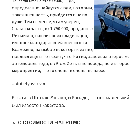
—
да,
Но, взгляните на этот стиль,
определенно найдутся люди, которым,
такая внешность, прийдется и не по
душе. Тем не менее, я сам уверен;
—
большая часть, из 1 790 000, проданных
Ритмиков, нашли своих владельцев,
именно благодаря своей внешности.
Возможно, на выбор некоторых из них,
повлиял еще и тот факт, что Ритмо, завоевал второе ме
автомобиль года, в 79-ом. Хоть и не победа, но и второе
мероприятии,
—
это очень, и очень, не плохо.
autobelyavcev.ru
Кстати, в Штатах, Англии, и Канаде;
—
этот маленький
был известен как
Strada.
О СТОИМОСТИ
FIAT RITMO