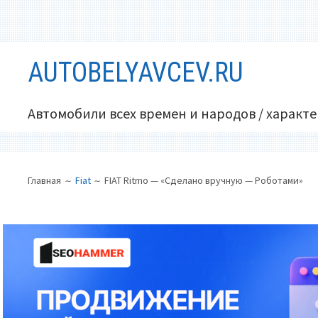
Перейти
AUTOBELYAVCEV.RU
к
содержимому
Автомобили всех времен и народов / характ
ОСНОВНОЕ
ПУТЬ
Главная
Fiat
FIAT Ritmo — «Сделано вручную — Роботами»
МЕНЮ
НА
САЙТЕ
(ХЛЕБНЫЕ
КРОШКИ)