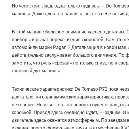
Но чего стоит лишь одна только надпись —
De Tomaso
машины. Даже одна эта надпись, несет в себе некий д
В этой машине большое внимание уделено деталям. 
приборы и рычаг переключения скоростей. Вам это н
автомобили марки
Pagani?
Детализация в новой маш
действительно заслуживает большого внимания. По 
заметить, что руль «срезан» не только снизу, но и свер
гоночный дух машины.
Технические характеристики
De Tomaso P72
пока неи
двигателе, ни о динамических характеристиках, произ
не говорит. Но известно, что новинка будет оснащать
коробкой. Привод здесь очевидно будет,
—
задним. И 
двигатель здесь окажется атмосферным. По заездам в
издавал просто формульные звуки, а атмосферный
V