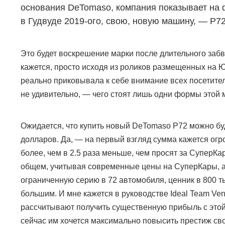
основания
DeTomaso
, компания показывает на
в Гудвуде 2019-ого, свою, новую машину,
— P72
Это будет воскрешение марки после длительного забв
кажется, просто исходя из роликов размещенных на 
реально приковывала к себе внимание всех посетите
не удивительно,
—
чего стоят лишь одни формы этой
Ожидается, что купить новый
DeTomaso P72
можно бу
долларов. Да,
—
на первый взгляд сумма кажется огр
более, чем в 2.5 раза меньше, чем просят за СуперКа
общем, учитывая современные цены на СуперКары, а
ограниченную серию в 72 автомобиля, ценник в 800 т
большим. И мне кажется в руководстве
Ideal Team Ve
рассчитывают получить существенную прибыль с эт
сейчас им хочется максимально повысить престиж сво