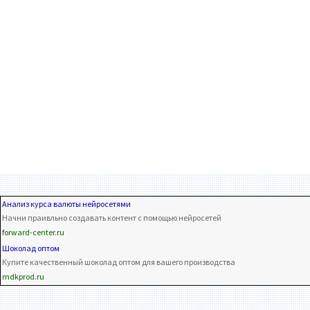
Анализ курса валюты нейросетями
Начни праивльно создавать контент с помощью нейросетей
forward-center.ru
Шоколад оптом
Купите качественный шоколад оптом для вашего производства
mdkprod.ru