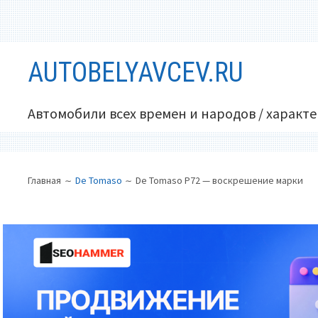
Перейти
AUTOBELYAVCEV.RU
к
содержимому
Автомобили всех времен и народов / характ
ОСНОВНОЕ
ПУТЬ
Главная
De Tomaso
De Tomaso P72 — воскрешение марки
МЕНЮ
НА
САЙТЕ
(ХЛЕБНЫЕ
КРОШКИ)