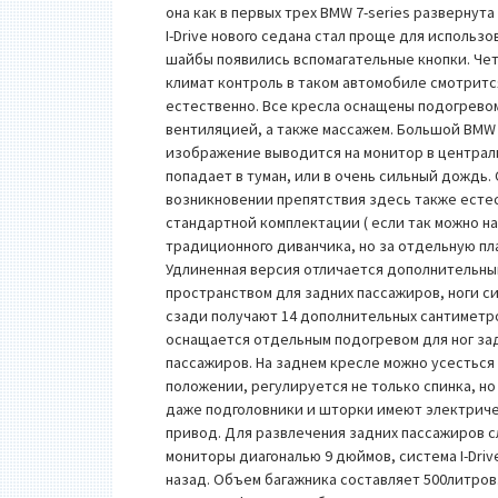
она как в первых трех BMW 7-series развернута
I-Drive нового седана стал проще для использо
шайбы появились вспомагательные кнопки. Ч
климат контроль в таком автомобиле смотритс
естественно. Все кресла оснащены подогрево
вентиляцией, а также массажем. Большой BMW
изображение выводится на монитор в централь
попадает в туман, или в очень сильный дождь
возникновении препятствия здесь также естес
стандартной комплектации ( если так можно н
традиционного диванчика, но за отдельную пл
Удлиненная версия отличается дополнительн
пространством для задних пассажиров, ноги 
сзади получают 14 дополнительных сантиметр
оснащается отдельным подогревом для ног за
пассажиров. На заднем кресле можно усесться
положении, регулируется не только спинка, но
даже подголовники и шторки имеют электрич
привод. Для развлечения задних пассажиров 
мониторы диагональю 9 дюймов, система I-Driv
назад. Объем багажника составляет 500литров