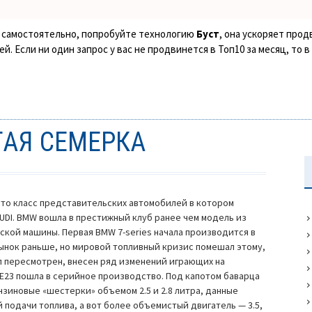
ке самостоятельно, попробуйте технологию
Буст
, она ускоряет прод
. Если ни один запрос у вас не продвинется в Топ10 за месяц, то 
ТАЯ СЕМЕРКА
это класс представительских автомобилей в котором
AUDI. BMW вошла в престижный клуб ранее чем модель из
ской машины. Первая BMW 7-series начала производится в
рынок раньше, но мировой топливный кризис помешал этому,
л пересмотрен, внесен ряд изменений играющих на
E23 пошла в серийное производство. Под капотом баварца
зиновые «шестерки» объемом 2.5 и 2.8 литра, данные
подачи топлива, а вот более объемистый двигатель — 3.5,