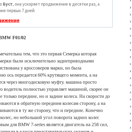
ию
Буст
, она ускоряет продвижение в десятки раз, а
ие первых 7 дней.
движение
MW F01/02
чательна тем, что это первая Семерка которая
семерки были исключительно заднеприводными
ствована у кроссоверов марки, но была
юю ось передается 60% крутящего момента, а на
ся через многодисковую муфту. машина просто
что водитель полностью управляет машиной, скорее он
 только передние, но и задние колеса. На скорости до
чиваются в обратную передним колесам сторону, а на
чиваются в ту же сторону, что и передние. Конечно
 колес, но небольшой угол поворота задних колес
вым для BMW 7-series является двигатель на 258 сил,
гичным в классе представительских седанов и