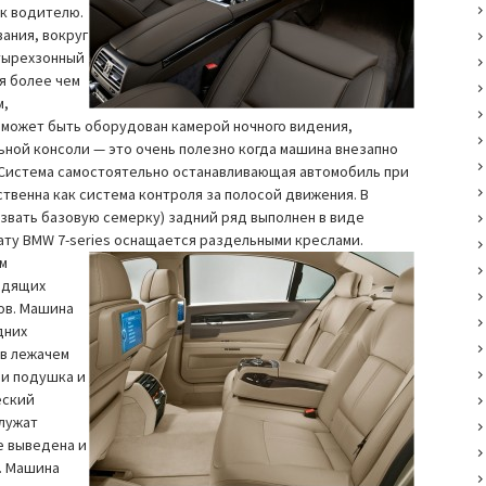
 к водителю.
вания, вокруг
етырехзонный
я более чем
м,
 может быть оборудован камерой ночного видения,
ной консоли — это очень полезно когда машина внезапно
. Система самостоятельно останавливающая автомобиль при
твенна как система контроля за полосой движения. В
азвать базовую семерку) задний ряд выполнен в виде
ату BMW 7-series оснащается раздельными креслами.
ым
сидящих
ов. Машина
дних
 в лежачем
 и подушка и
еский
служат
e выведена и
. Машина