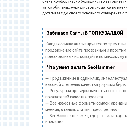
очень комфортна, но большинство авторитет
автомобильных журналистов сходятся во мнени
дотягивает до своего основного конкурента с 
Забиваем Сайты В ТОП КУВАЛДОЙ -
Каждая ссылка анализируется по трем пак
продвижение сайта прозрачным и простым з
пресс-релизы - используйте по максимуму
Что умеет делать SeoHammer
— Продвижение в один клик, интеллектуал
высокой степенью качества у лучших бирж 
— Регулярная проверка качества ссылок по
показателей качества проекта.
— Все известные форматы ссылок: арендные
мнения, отзывы, статьи, пресс-релизы).
— SeoHammer покажет, где рост или падени
внимание.