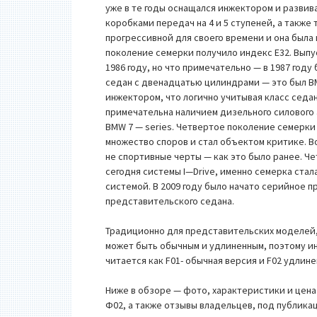
уже в те годы оснащался инжектором и развив
коробками передач на 4 и 5 ступеней, а также
прогрессивной для своего времени и она был
поколение семерки получило индекс E32. Выпу
1986 году, но что примечательно — в 1987 го
седан с двенадцатью цилиндрами — это был BM
инжектором, что логично учитывая класс седан
примечательна наличием дизельного силового а
BMW 7 — series. Четвертое поколение семерки
множество споров и стал объектом критике. В
не спортивные черты — как это было ранее. Ч
сегодня системы I—Drive, именно семерка ста
системой. В 2009 году было начато серийное 
представительского седана.
Традиционно для представительских моделей,
может быть обычным и удлиненным, поэтому и
читается как F01- обычная версия и F02 удлине
Ниже в обзоре — фото, характеристики и цена
Ф02, а также отзывы владельцев, под публика