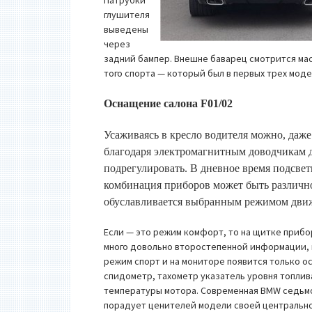
Патрубки
глушителя
выведены
через
задний бампер. Внешне баварец смотрится мас
того спорта — который был в первых трех моде
Оснащение салона F01/02
Усаживаясь в кресло водителя можно, даже
благодаря электромагнитным доводчикам д
подрегулировать. В дневное время подсвет
комбинация приборов может быть различн
обуславливается выбранным режимом дви
Если — это режим комфорт, то на щитке приб
много довольно второстепенной информации,
режим спорт и на мониторе появится только о
спидометр, тахометр указатель уровня топлив
температуры мотора. Современная BMW седьм
порадует ценителей модели своей центральн