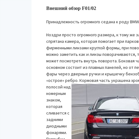
Внешний обзор F01/02
Принадлежность огромного седана к роду BMW
Ноздри просто огромного размера, к тому же 
спрятана камера, которая помогает при парков
фирменными линзами круглой формы, при пово
можно заметить как и линзы поворачиваются, 
может посмотреть внутрь поворота. Боковая ча
основном состоит из плавных панелей, но от 
фары через дверные ручки и крышечку бензоб
«острое» ребро.
Кормовая часть украшена хр
полосой над
номерным
знаком,
которая
сливается с
задними
диодными
фонарями.