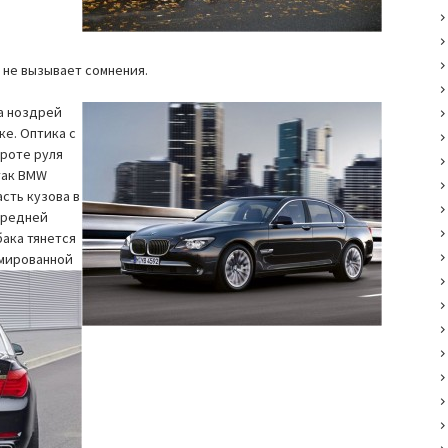
 не вызывает сомнения.
за ноздрей
ке. Оптика с
роте руля
так BMW
сть кузова в
передней
ака тянется
омированной