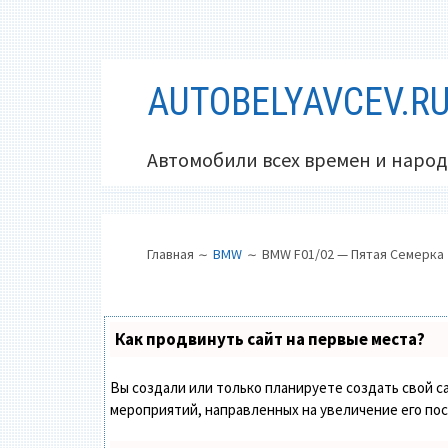
Перейти
AUTOBELYAVCEV.R
к
содержимому
Автомобили всех времен и народ
ОСНОВНОЕ
ПУТЬ
Главная
BMW
BMW F01/02 — Пятая Семерка
МЕНЮ
НА
САЙТЕ
(ХЛЕБНЫЕ
Как продвинуть сайт на первые места?
КРОШКИ)
Вы создали или только планируете создать свой са
мероприятий, направленных на увеличение его по