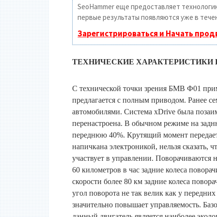
SeoHammer еще предоставляет технолог
первые результаты появляются уже в течен
Зарегистрироваться и Начать про
ТЕХНИЧЕСКИЕ ХАРАКТЕРИСТИКИ B
С технической точки зрения БМВ Ф01 приме
предлагается с полным приводом. Ранее 
автомобилями. Система xDrive была позаим
перенастроена. В обычном режиме на задн
переднюю 40%. Крутящий момент передает
напичкана электроникой, нельзя сказать, 
участвует в управлении. Поворачиваются не
60 километров в час задние колеса повора
скорости более 80 км задние колеса повора
угол поворота не так велик как у передних
значительно повышает управляемость. Базо
данный двигатель является наиболее эколо