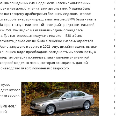
ал 286 лошадиных сил. Седан оснащался механическими
 трех и четырех ступенчатыми автоматами. Машина была
а по настоящему драйверским большим седаном. Второе
ск второй генерации представительских BMW была начат в
ду баварцы выпустили первый немецкий представительский
W 750i. Как видно из названия модель оснащалась
а. Третья генерация получила индекс — E38 и была
грегата, ранее его не было в линейке силовых агрегатов
 было запущено в серию в 2002 году, дизайн машины вызвал
о внешнем виде преобладала солидность и массивность, а
етвертая семерка примечательна наличием знаменитой
ла первой моделью марки, которая оснащалась данной
производство пятого поколения баварского
 кузов
ндекс кузова
нная версия.
 БМВ Ф01/
цией.