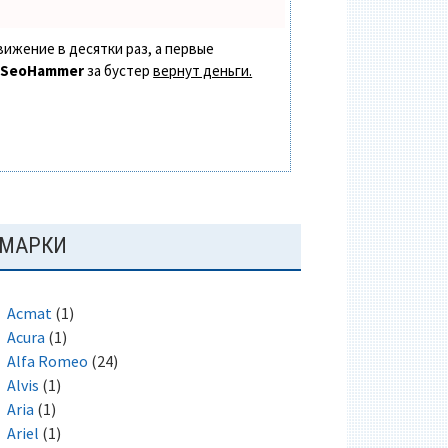
вижение в десятки раз, а первые
в
SeoHammer
за бустер
вернут деньги.
ОСНОВНАЯ
МАРКИ
ПАНЕЛЬ
Acmat
(1)
Acura
(1)
Alfa Romeo
(24)
Alvis
(1)
Aria
(1)
Ariel
(1)