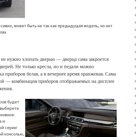
сивно, может быть не так как предыдущая модель, но нет
лях.
 не нужно хлопать дверью — дверца сама закроется
верей. Не только кресла, но и педали можно
ка приборов белая, а в вечернее время оранжевая. Сама
ой — комбинация приборов отображаемых на дисплее
жения.
оров будет
 выберете
сновное:
а и
ой серии
ой консолью,