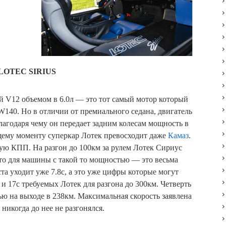
OTEC SIRIUS
й V12 объемом в 6.0л — это тот самый мотор который
 W140. Но в отличии от премиального седана, двигатель
агодаря чему он передает задним колесам мощность в
ящему моменту суперкар Лотек превосходит даже
Камаз
.
ую КПП. На разгон до 100км за рулем Лотек Сириус
что для машины с такой то мощностью — это весьма
та уходит уже 7.8с, а это уже цифры которые могут
 и 17с требуемых Лотек для разгона до 300км. Четверть
тью на выходе в 238км. Максимальная скорость заявлена
 никогда до нее не разгонялся.