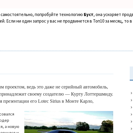
ке самостоятельно, попробуйте технологию
Буст
, она ускоряет прод
. Если ни один запрос у вас не продвинется в Топ10 за месяц, то 
им проектом, ведь это даже не серийный автомобиль,
и принадлежит своему создателю — Курту Лоттершмиду.
я презентации его Lotec Sirius в Монте Карло,
совался
ардер
я, а новую
вернулся и