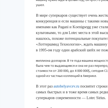
ушел.
В мире суперкаров существует очень жестк
конкуренция и если машины с такими но
именами как Pagani и Koenigsegg уже стал
культовыми, то для Lotec места в этой выс
нашлось, похоже потенциальные покупател
«Лоттершмид Технологии», ждать машину ц
в 1995-ом году один арабский шейх не пож
миллиона долларов. В те года машина мощность
была чем то выдающимся и она не раз перепро
стоимости от 200 000, до 4 000 000$, сегодня C
одной из частных коллекций в Америке.
В этот раз
autobelyavcev.ru
посвятит строки
самых быстрых и в тоже время самых редк
суперкаров современности — Lotec Sirius.