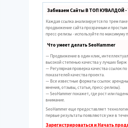
Забиваем Сайты В ТОП КУВАЛДОЙ -
Каждая ссылка анализируется по трем пак
продвижение сайта прозрачным и простым з
пресс-релизы - используйте по максимуму
Что умеет делать SeoHammer
— Продвижение в один клик, интеллектуал
высокой степенью качества у лучших бирж 
— Регулярная проверка качества ссылок по
показателей качества проекта.
— Все известные форматы ссылок: арендные
мнения, отзывы, статьи, пресс-релизы).
— SeoHammer покажет, где рост или падени
внимание.
SeoHammer еще предоставляет технолог
первые результаты появляются уже в течен
Зарегистрироваться и Начать про