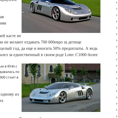
ая
выми
и
шей касте не
и не желают отдавать 700 000евро за детище
елый год, да еще и вносить 50% предоплаты. А ведь
алел за единственный в своем роде Lotec С1000 более
ю в 854л.с
давалась по
1000 стоит в
 одному из
их