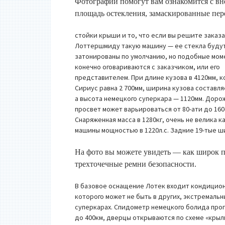
Фотографии помогут вам ознакомится с в
площадь остекления, замаскированные пе
стойки крыши и то, что если вы решите заказ
Лоттершмиду такую машину — ее стекла буду
затонированы по умолчанию, но подобные мом
конечно оговариваются с заказчиком, или его
представителем. При длине кузова в 4120мм, к
Сириус равна 2 700мм, ширина кузова составля
а высота немецкого суперкара — 1120мм. Дор
просвет может варьироваться от 80-ати до 160
Снаряженная масса в 1280кг, очень не велика к
машины мощностью в 1220л.с. Задние 19-тые ш
На фото вы можете увидеть — как широк п
трехточечные ремни безопасности.
В базовое оснащение Лотек входит кондицио
которого может не быть в других, экстремальн
суперкарах. Спидометр немецкого болида про
до 400км, дверцы открываются по схеме «крыл