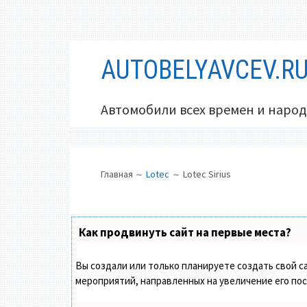
Перейти
AUTOBELYAVCEV.R
к
содержимому
Автомобили всех времен и народ
ОСНОВНОЕ
ПУТЬ
Главная
Lotec
Lotec Sirius
МЕНЮ
НА
САЙТЕ
(ХЛЕБНЫЕ
Как продвинуть сайт на первые места?
КРОШКИ)
Вы создали или только планируете создать свой са
мероприятий, направленных на увеличение его по