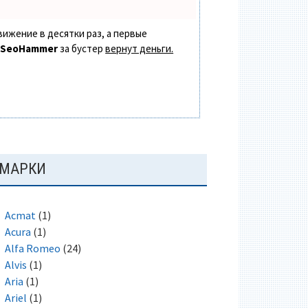
вижение в десятки раз, а первые
в
SeoHammer
за бустер
вернут деньги.
ОСНОВНАЯ
МАРКИ
ПАНЕЛЬ
Acmat
(1)
Acura
(1)
Alfa Romeo
(24)
Alvis
(1)
Aria
(1)
Ariel
(1)