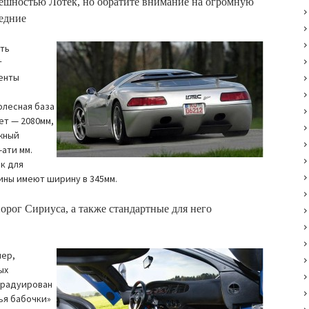
нешностью Лотек, но обратите внимание на огромную
редние
ать
т
енты
олесная база
ет — 2080мм,
ожный
-ати мм.
ак для
ины имеют ширину в 345мм.
орог Сириуса, а также стандартные для него
нер,
ых
градуирован
ья бабочки»