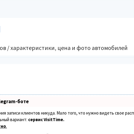
U
ов / характеристики, цена и фото автомобилей
legram-боте
ения записи клиентов никуда. Мало того, что нужно видеть свое рас
ьный вариант:
сервис VisitTime.
тно
.