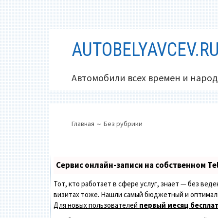
Перейти
AUTOBELYAVCEV.R
к
содержимому
Автомобили всех времен и народ
ОСНОВНОЕ
ПУТЬ
Главная
Без рубрики
МЕНЮ
НА
САЙТЕ
(ХЛЕБНЫЕ
Сервис онлайн-записи на собственном Te
КРОШКИ)
Тот, кто работает в сфере услуг, знает — без вед
визитах тоже. Нашли самый бюджетный и оптимал
Для новых пользователей
первый месяц беспла