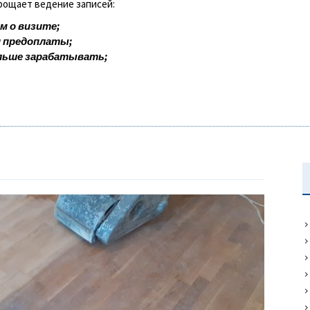
прощает ведение записей:
м о визите;
и предоплаты;
льше зарабатывать;