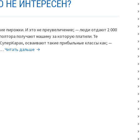
О НЕ ИНТЕРЕСЕН?
чие пирожки. И это не преувеличение; — люди отдают 2 000
— полтора получают машину за которую платили. Те
СуперКарах, осваивают такие прибыльные классы как; —
Felino
шь…
Читать дальше
CB7R
—
просто
не
интересен?