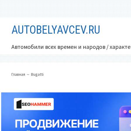
Перейти
AUTOBELYAVCEV.RU
к
содержимому
Автомобили всех времен и народов / характ
ОСНОВНОЕ
ПУТЬ
Главная
Bugatti
МЕНЮ
НА
САЙТЕ
(ХЛЕБНЫЕ
КРОШКИ)